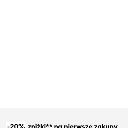
-20%
zniżki** na pierwsze zakupy