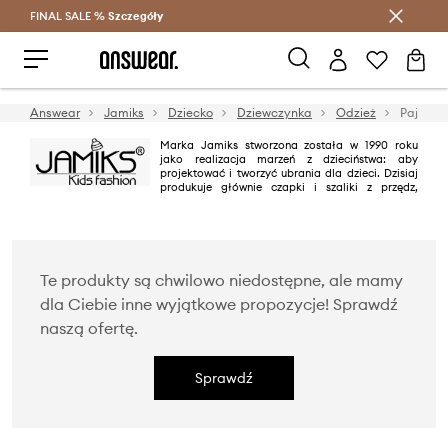
FINAL SALE %
Szczegóły
Oszczędzaj z Answear Club >
Answear
Jamiks
Dziecko
Dziewczynka
Odzież
Pajacyki
Marka Jamiks stworzona została w 1990 roku
jako realizacja marzeń z dzieciństwa: aby
projektować i tworzyć ubrania dla dzieci. Dzisiaj
produkuje głównie czapki i szaliki z przędz,
dzianin i tkanin dla dzieci i nastolatków w wieku od 0 do 16 lat.
Te produkty są chwilowo niedostępne, ale mamy
dla Ciebie inne wyjątkowe propozycje! Sprawdź
naszą ofertę.
Sprawdź