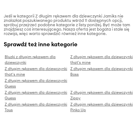
Jeśli w kategorii Z długim rękawem dla dziewczynki Jamiks nie
znalazłaś poszukiwanego produktu wśród 11 dostępnych opcji,
spróbuj przejrzeć podobne kategorie z listy poniżej. Być może tam
znajdziesz coś interesującego. Nasza oferta jest bogata i stale się
rozwija, więc warto sprawdzić również inne kategorie.
Sprawdź też inne kategorie
Bluzki z długim rękawem dla
Z długim rękawem dla dziewczynki
dziewczynki
that's mine
Z długim rękawem dla dziewczynki
Z długim rękawem dla dziewczynki
that's mine
Boss
Z długim rękawem dla dziewczynki
Guess
Z długim rękawem dla dziewczynki
Z długim rękawem dla dziewczynki
Guess
Zippy
Z długim rękawem dla dziewczynki
Z długim rękawem dla dziewczynki
Tous
Pinko Up