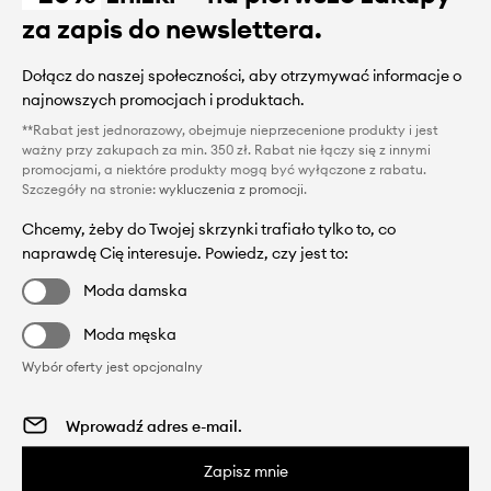
za zapis do newslettera.
Dołącz do naszej społeczności, aby otrzymywać informacje o
najnowszych promocjach i produktach.
**Rabat jest jednorazowy, obejmuje nieprzecenione produkty i jest
ważny przy zakupach za min. 350 zł. Rabat nie łączy się z innymi
promocjami, a niektóre produkty mogą być wyłączone z rabatu.
Szczegóły na stronie:
wykluczenia z promocji
.
Chcemy, żeby do Twojej skrzynki trafiało tylko to, co
naprawdę Cię interesuje. Powiedz, czy jest to:
Moda damska
Moda męska
Wybór oferty jest opcjonalny
Zapisz mnie