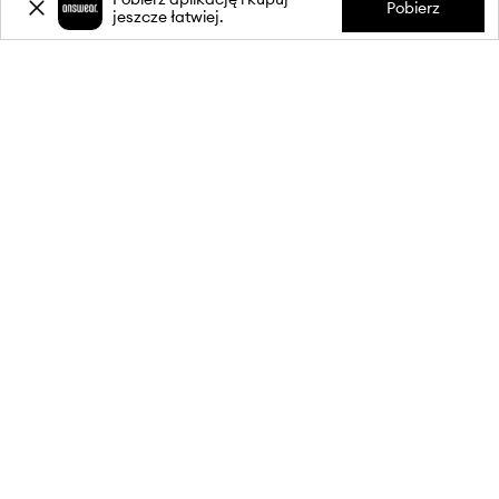
Pobierz
jeszcze łatwiej.
INFORMACJE
OBSŁUGA KLIENTA
APLIKACJA MOBILNA
OBSERWUJ NAS NA: