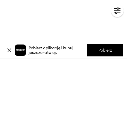
Pobierz aplikację i kupuj
Pobierz
jeszcze łatwiej.
-20%
zniżki** na pierwsze zakupy