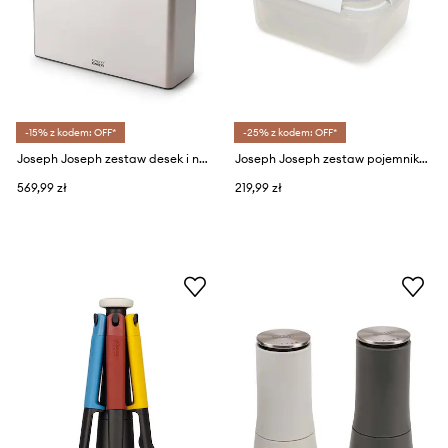
-15% z kodem: OFF*
-25% z kodem: OFF*
Joseph Joseph zestaw desek i noży w organizerze Folio 9-pack
Joseph Joseph zestaw pojemników do przechowywania z pokrywkami Nest™ 5-pack
569,99 zł
219,99 zł