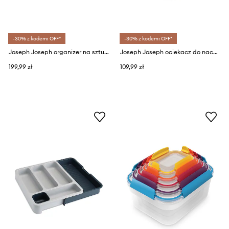
-30% z kodem: OFF*
-30% z kodem: OFF*
Joseph Joseph organizer na sztućce DrawerStore
Joseph Joseph ociekacz do naczyń Tier
199,99 zł
109,99 zł