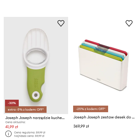
-30%
-25% z kodem: OFF*
extra -5% z kodem: OFF*
Joseph Joseph zestaw desek do krojenia w organizerze Folio M 5-pack
Joseph Joseph narzędzie kuchenne GoAvocado 3 w 1
Cena aktualna:
369,99 zł
41,99 zł
Cena regularna:
59,99 zł
Najniższa cena:
59,99 zł