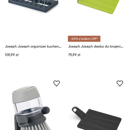
-25% z kodem: OFF*
Joseph Joseph organizer kuchenny DrawerStore™
Joseph Joseph deska do krojenia Chop2Pot™
109,99 zł
79,99 zł