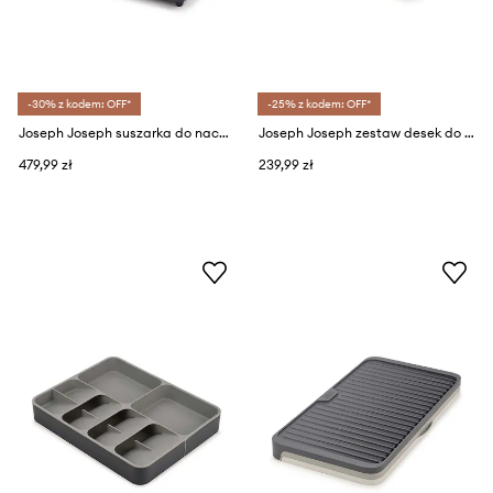
-30% z kodem: OFF*
-25% z kodem: OFF*
Joseph Joseph suszarka do naczyń Extend™
Joseph Joseph zestaw desek do krojenia w organizerze Folio™ Slim
479,99 zł
239,99 zł