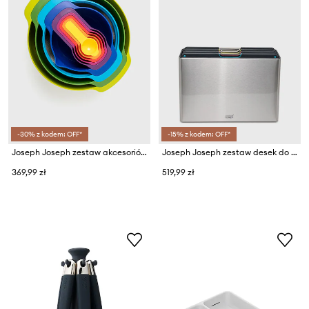
-30% z kodem: OFF*
-15% z kodem: OFF*
Joseph Joseph zestaw akcesoriów kuchennych: miski i miarki Nest (9-pack)
Joseph Joseph zestaw desek do krojenia w organizerze Folio Steel (4-pack)
369,99 zł
519,99 zł