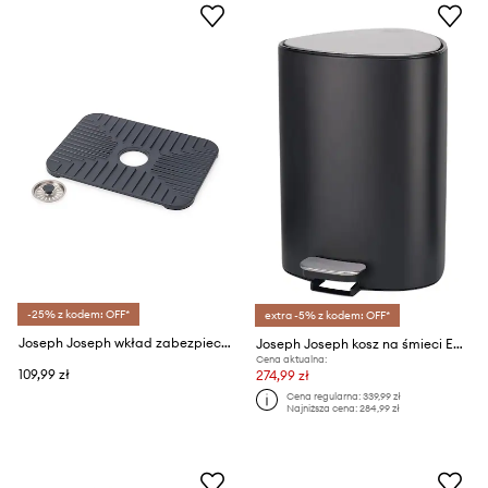
-25% z kodem: OFF*
extra -5% z kodem: OFF*
Joseph Joseph wkład zabezpieczający zlew SinkShield™
Joseph Joseph kosz na śmieci EasyStore 5 L
Cena aktualna:
109,99 zł
274,99 zł
Cena regularna:
339,99 zł
Najniższa cena:
284,99 zł