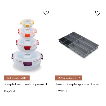
-15% z kodem: OFF*
-25% z kodem: OFF*
Joseph Joseph zestaw pojemników do przechowywania z pokrywkami Nest Lock 1,6 / 0,67 / 0,38 L 4-pack
Joseph Joseph organizer do szuflad Drawer Blox 44 x 26,5 cm
159,99 zł
109,99 zł