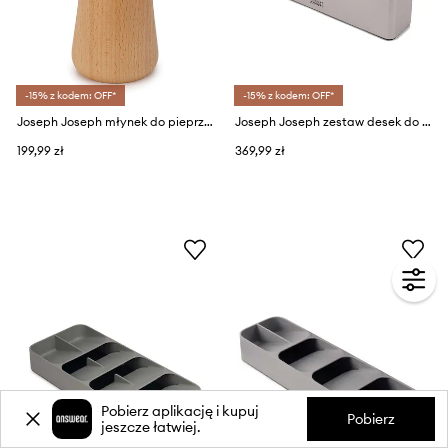
-15% z kodem: OFF*
-15% z kodem: OFF*
Joseph Joseph młynek do pieprzu Milltop
Joseph Joseph zestaw desek do krojenia w organizerze Folio™ 4-pack
199,99 zł
369,99 zł
Pobierz aplikację i kupuj
Pobierz
jeszcze łatwiej.