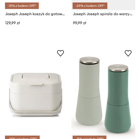
-15% z kodem: OFF*
-25% z kodem: OFF*
Joseph Joseph koszyk do gotowania na parze Bloom
Joseph Joseph spirala do warzyw 3w1 Spiro™
129,99 zł
99,99 zł
-25% z kodem: OFF*
-15% z kodem: OFF*