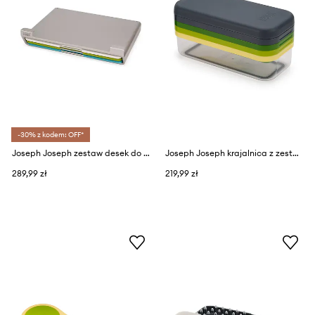
-30% z kodem: OFF*
Joseph Joseph zestaw desek do krojenia w organizerze Folio™ Slim 7,3 x 31,5 x 22,8 cm 5-pack
Joseph Joseph krajalnica z zestawem tarek
289,99 zł
219,99 zł