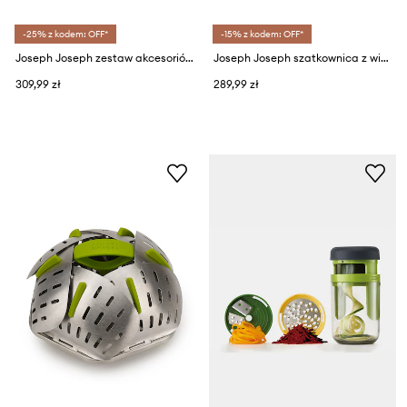
-25% z kodem: OFF*
-15% z kodem: OFF*
Joseph Joseph zestaw akcesoriów kuchennych: miski i miarki Nest (9-pack)
Joseph Joseph szatkownica z wirówką do sałaty MultiPrepare
309,99 zł
289,99 zł