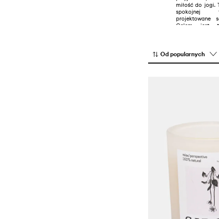
miłość do jogi. 
Spodnie i legginsy
spokojnej f
projektowane 
Szorty
Celem jest tw
odzieży, dzięki
Swetry
pozycji i wzma
staną się łatwi
produkty zapew
Topy i t-shirty
Od popularnych
są najlepszym 
jogi, będąc sku
mniejszym lub wi