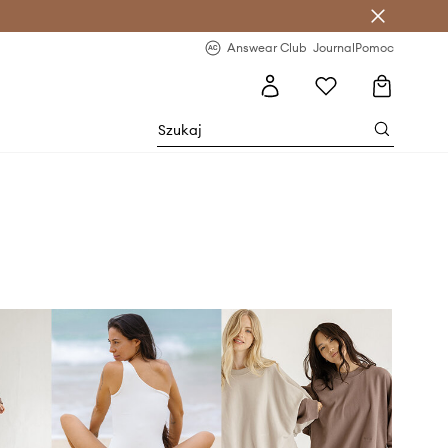
letter >
Regularne nowości >
Answear Club
Journal
Pomoc