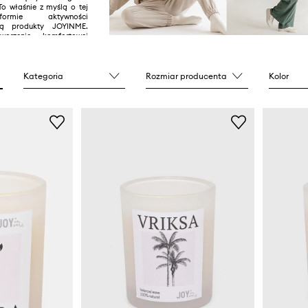
To właśnie z myślą o tej
ormie aktywności
są produkty JOYINME.
orzenie komfortowej
 której nauka kolejnych
cnianie swojego ciała
ejsze. Wysokiej jakości
niające swobodę ruchów
Kategoria
Rozmiar producenta
Kolor
uzupełnieniem praktyki
tecznym wsparciem przy
ększym wysiłku.