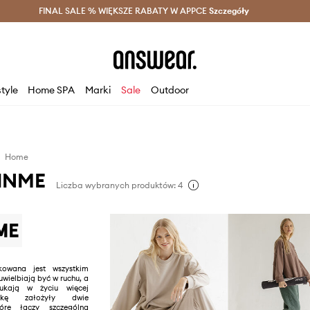
szczędzaj z Answear Club >
FINAL SALE % WIĘKSZE RABATY W APPCE
Dostawa nawet w 24h >
Szczegóły
News
style
Home SPA
Marki
Sale
Outdoor
Home
INME
Liczba wybranych produktów: 4
owana jest wszystkim
uwielbiają być w ruchu, a
zukają w życiu więcej
rkę założyły dwie
które łączy szczególna