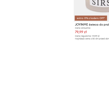
extra -5% z kodem: OFF*
Cena aktualna:
79,99 zł
Cena regularna:
119,99 zł
Najniższa cena z 30 dni przed obn