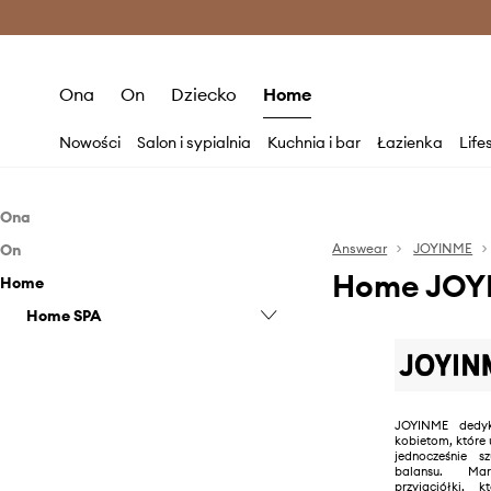
Premium Fashion Benefits >
O
Ona
On
Dziecko
Home
Nowości
Salon i sypialnia
Kuchnia i bar
Łazienka
Life
Ona
On
Odzież
Answear
JOYINME
Home JOY
Home
Akcesoria
Akcesoria
Bielizna
Home SPA
Bluzki i koszule
Czapki i kapelusze
Sprzęt sportowy
Bluzy
Sprzęt sportowy
Świeczki i zapachy
Kombinezony
Kurtki
JOYINME dedyk
kobietom, które 
Skarpetki
jednocześnie s
balansu. Ma
Sukienki
przyjaciółki, 