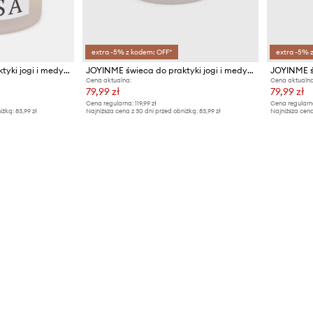
extra -5% z kodem: OFF*
extra -5% 
JOYINME świeca do praktyki jogi i medytacji Sirsa
JOYINME świeca do praktyki jogi i medytacji Vriksa
Cena aktualna:
Cena aktualna
79,99 zł
79,99 zł
Cena regularna:
119,99 zł
Cena regularn
iżką:
83,99 zł
Najniższa cena z 30 dni przed obniżką:
83,99 zł
Najniższa cena