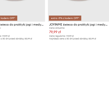
z kodem: OFF*
extra -5% z kodem: OFF*
JOYINME świeca do praktyki jogi i medytacji Baka
JOYINME świeca do praktyki jogi i medytacji Surya
:
Cena aktualna:
79,99 zł
a:
119,99 zł
Cena regularna:
119,99 zł
 z 30 dni przed obniżką:
83,99 zł
Najniższa cena z 30 dni przed obniżką:
83,99 zł