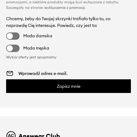
promocjami, a niektóre produkty mogą być wyłączone z rabatu.
Szczegóły na stronie:
wykluczenia z promocji
.
Chcemy, żeby do Twojej skrzynki trafiało tylko to, co
naprawdę Cię interesuje. Powiedz, czy jest to:
Moda damska
Moda męska
Wybór oferty jest opcjonalny
Zapisz mnie
Answear Club