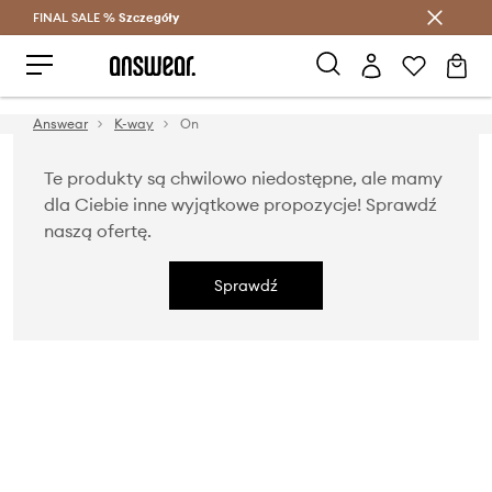
FINAL SALE %
Szczegóły
Oszczędzaj z Answear Club >
Answear
K-way
On
Te produkty są chwilowo niedostępne, ale mamy
dla Ciebie inne wyjątkowe propozycje! Sprawdź
naszą ofertę.
Sprawdź