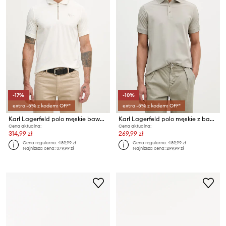
-17%
-10%
extra -5% z kodem: OFF*
extra -5% z kodem: OFF*
Karl Lagerfeld polo męskie bawełniane z elastanem
Karl Lagerfeld polo męskie z bawełną
Cena aktualna:
Cena aktualna:
314,99 zł
269,99 zł
Cena regularna:
489,99 zł
Cena regularna:
489,99 zł
Najniższa cena:
379,99 zł
Najniższa cena:
299,99 zł