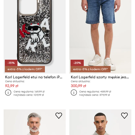
-15%
-20%
extra -5% z kodem: OFF*
extra -5% z kodem: OFF*
Karl Lagerfeld etui na telefon iPhone 16 Pro Max
Karl Lagerfeld szorty męskie jeansowe KL-SCOT
Cena aktualna:
Cena aktualna:
92,99 zł
300,99 zł
Cena regularna:
169,99 zł
Cena regularna:
489,99 zł
Najniższa cena:
109,99 zł
Najniższa cena:
379,99 zł