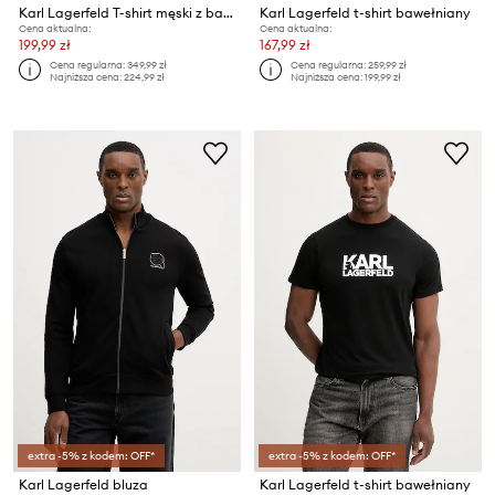
Karl Lagerfeld T-shirt męski z bawełną
Karl Lagerfeld t-shirt bawełniany
Cena aktualna:
Cena aktualna:
199,99 zł
167,99 zł
Cena regularna:
349,99 zł
Cena regularna:
259,99 zł
Najniższa cena:
224,99 zł
Najniższa cena:
199,99 zł
extra -5% z kodem: OFF*
extra -5% z kodem: OFF*
Karl Lagerfeld bluza
Karl Lagerfeld t-shirt bawełniany