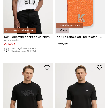
-15% z kodem: OFF*
extra -5% z kodem: OFF*
Gift Box
Karl Lagerfeld t-shirt bawełniany
Karl Lagerfeld etui na telefon iPhone 17 Pro
Cena aktualna:
224,99 zł
179,99 zł
Cena regularna:
389,99 zł
Najniższa cena:
234,99 zł