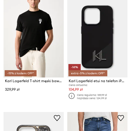
-16%
-15% z kodem: OFF*
extra -5% z kodem: OFF*
Karl Lagerfeld T-shirt męski bawełniany z elastanem
Karl Lagerfeld etui na telefon iPhone 15 Pro
Cena aktualna:
329,99 zł
104,99 zł
Cena regularna:
189,99 zł
Najniższa cena:
124,99 zł