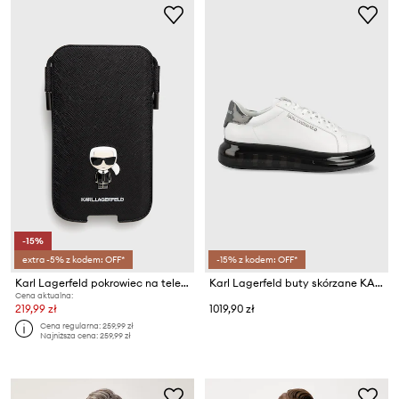
-15%
extra -5% z kodem: OFF*
-15% z kodem: OFF*
Karl Lagerfeld pokrowiec na telefon Pokrowiec na telefon 6,1''
Karl Lagerfeld buty skórzane KAPRI KUSHION KL52625.010
Cena aktualna:
219,99 zł
1019,90 zł
Cena regularna:
259,99 zł
Najniższa cena:
259,99 zł