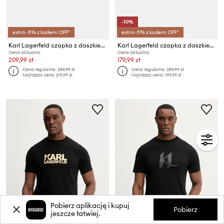
-10%
extra -5% z kodem: OFF*
extra -5% z kodem: OFF*
Karl Lagerfeld czapka z daszkiem
Karl Lagerfeld czapka z daszkiem
Cena aktualna:
Cena aktualna:
209,99 zł
179,99 zł
Cena regularna:
289,99 zł
Cena regularna:
289,99 zł
Najniższa cena:
219,99 zł
Najniższa cena:
199,99 zł
Pobierz aplikację i kupuj
Pobierz
jeszcze łatwiej.