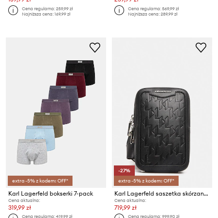
Cena regularna:
259,99 zł
Cena regularna:
569,99 zł
Najniższa cena:
169,99 zł
Najniższa cena:
289,99 zł
-27%
extra -5% z kodem: OFF*
extra -5% z kodem: OFF*
Karl Lagerfeld bokserki 7-pack
Karl Lagerfeld saszetka skórzana K/LOOM
Cena aktualna:
Cena aktualna:
319,99 zł
719,99 zł
Cena regularna:
419,99 zł
Cena regularna:
999,90 zł