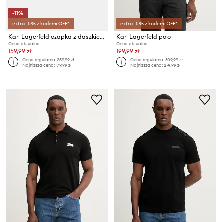
-11%
extra -5% z kodem: OFF*
extra -5% z kodem: OFF*
Karl Lagerfeld czapka z daszkiem
Karl Lagerfeld polo
Cena aktualna:
Cena aktualna:
159,99 zł
199,99 zł
Cena regularna:
259,99 zł
Cena regularna:
309,99 zł
Najniższa cena:
179,99 zł
Najniższa cena:
214,99 zł