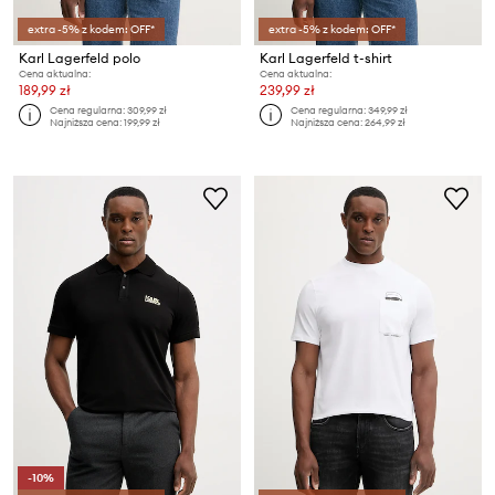
extra -5% z kodem: OFF*
extra -5% z kodem: OFF*
Karl Lagerfeld polo
Karl Lagerfeld t-shirt
Cena aktualna:
Cena aktualna:
189,99 zł
239,99 zł
Cena regularna:
309,99 zł
Cena regularna:
349,99 zł
Najniższa cena:
199,99 zł
Najniższa cena:
264,99 zł
-10%