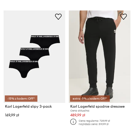
-15% z kodem: OFF*
extra -5% z kodem: OFF*
Karl Lagerfeld slipy 3-pack
Karl Lagerfeld spodnie dresowe
Cena aktualna:
169,99 zł
489,99 zł
Cena regularna:
729,99 zł
Najniższa cena:
519,99 zł