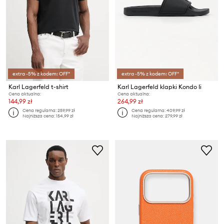
extra -5% z kodem: OFF*
extra -5% z kodem: OFF*
Karl Lagerfeld t-shirt
Karl Lagerfeld klapki Kondo Ii
Cena aktualna:
Cena aktualna:
144,99 zł
264,99 zł
Cena regularna:
259,99 zł
Cena regularna:
409,99 zł
Najniższa cena:
154,99 zł
Najniższa cena:
279,99 zł