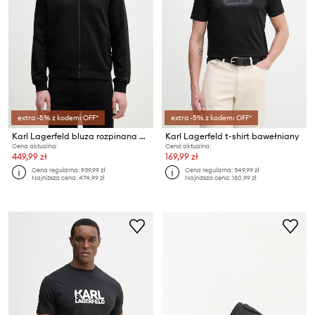
extra -5% z kodem: OFF*
extra -5% z kodem: OFF*
Karl Lagerfeld bluza rozpinana męska z wiskozy
Karl Lagerfeld t-shirt bawełniany
Cena aktualna:
Cena aktualna:
449,99 zł
169,99 zł
Cena regularna:
939,99 zł
Cena regularna:
349,99 zł
Najniższa cena:
474,99 zł
Najniższa cena:
180,99 zł