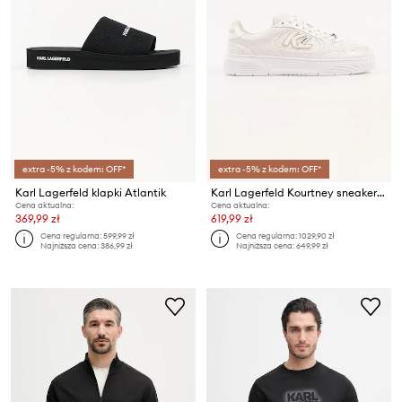
extra -5% z kodem: OFF*
extra -5% z kodem: OFF*
Karl Lagerfeld klapki Atlantik
Karl Lagerfeld Kourtney sneakersy męskie skórzane
Cena aktualna:
Cena aktualna:
369,99 zł
619,99 zł
Cena regularna:
599,99 zł
Cena regularna:
1029,90 zł
Najniższa cena:
386,99 zł
Najniższa cena:
649,99 zł