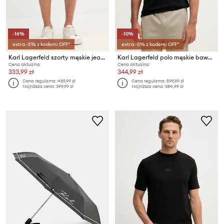
-16%
-10%
extra -5% z kodem: OFF*
extra -5% z kodem: OFF*
Karl Lagerfeld szorty męskie jeansowe KL-SCOT
Karl Lagerfeld polo męskie bawełniane
Cena aktualna:
Cena aktualna:
333,99 zł
344,99 zł
Cena regularna:
489,99 zł
Cena regularna:
599,99 zł
Najniższa cena:
399,99 zł
Najniższa cena:
384,99 zł