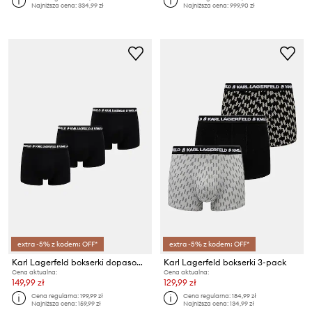
Najniższa cena:
334,99 zł
Najniższa cena:
999,90 zł
extra -5% z kodem: OFF*
extra -5% z kodem: OFF*
Karl Lagerfeld bokserki dopasowane męskie bawełniane z elastanem 3-pack
Karl Lagerfeld bokserki 3-pack
Cena aktualna:
Cena aktualna:
149,99 zł
129,99 zł
Cena regularna:
199,99 zł
Cena regularna:
184,99 zł
Najniższa cena:
159,99 zł
Najniższa cena:
134,99 zł