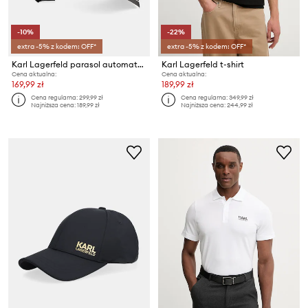
-10%
-22%
extra -5% z kodem: OFF*
extra -5% z kodem: OFF*
Karl Lagerfeld parasol automatyczny K/SIGNATURE
Karl Lagerfeld t-shirt
Cena aktualna:
Cena aktualna:
169,99 zł
189,99 zł
Cena regularna:
299,99 zł
Cena regularna:
349,99 zł
Najniższa cena:
189,99 zł
Najniższa cena:
244,99 zł