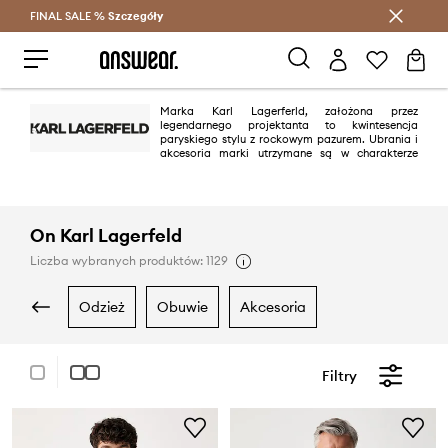
FINAL SALE %
Szczegóły
Oszczędzaj z Answear Club >
Marka Karl Lagerferld, założona przez
legendarnego projektanta to kwintesencja
paryskiego stylu z rockowym pazurem. Ubrania i
akcesoria marki utrzymane są w charakterze
lifestylowym, często przyozdabiane wizerunkiem niemieckiego
projektanta.
On Karl Lagerfeld
Liczba wybranych produktów: 1129
odzież
obuwie
akcesoria
Filtry