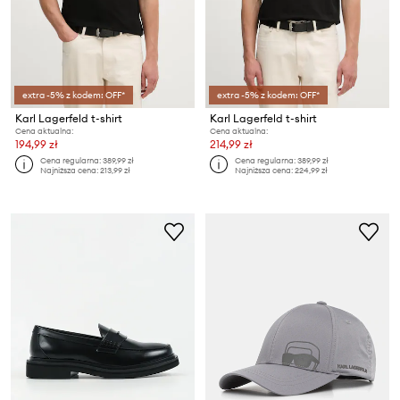
extra -5% z kodem: OFF*
extra -5% z kodem: OFF*
Karl Lagerfeld t-shirt
Karl Lagerfeld t-shirt
Cena aktualna:
Cena aktualna:
194,99 zł
214,99 zł
Cena regularna:
389,99 zł
Cena regularna:
389,99 zł
Najniższa cena:
213,99 zł
Najniższa cena:
224,99 zł