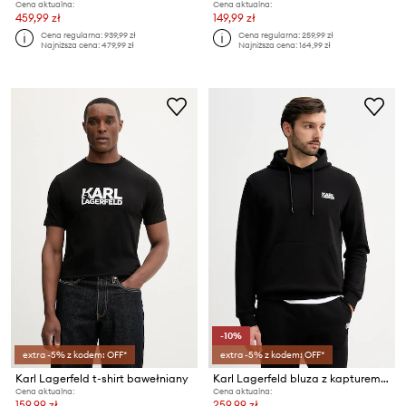
Cena aktualna:
Cena aktualna:
459,99 zł
149,99 zł
Cena regularna:
939,99 zł
Cena regularna:
259,99 zł
Najniższa cena:
479,99 zł
Najniższa cena:
164,99 zł
-10%
extra -5% z kodem: OFF*
extra -5% z kodem: OFF*
Karl Lagerfeld t-shirt bawełniany
Karl Lagerfeld bluza z kapturem męska bawełniana
Cena aktualna:
Cena aktualna:
159,99 zł
259,99 zł