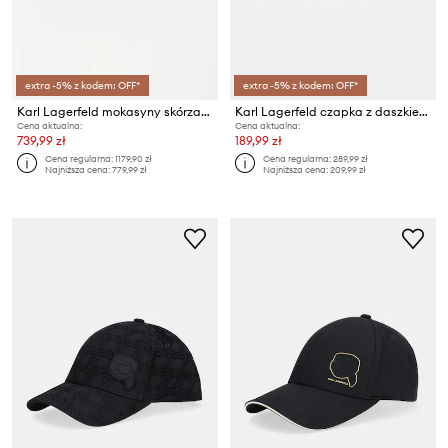
extra -5% z kodem: OFF*
extra -5% z kodem: OFF*
Karl Lagerfeld mokasyny skórzane KEATON
Karl Lagerfeld czapka z daszkiem
Cena aktualna:
Cena aktualna:
739,99 zł
189,99 zł
Cena regularna:
1179,90 zł
Cena regularna:
289,99 zł
Najniższa cena:
779,99 zł
Najniższa cena:
209,99 zł