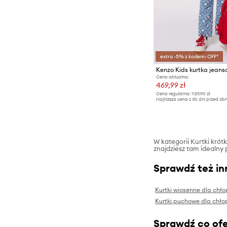
Swetry
Szorty
Topy i t-shirty
extra -5% z kodem: OFF*
Kenzo Kids kurtka jean
Cena aktualna:
469,99 zł
Cena regularna:
1129,90 zł
Najniższa cena z 30 dni przed obn
W kategorii Kurtki krótk
znajdziesz tam idealny 
Sprawdź też in
Kurtki wiosenne dla chł
Kurtki puchowe dla chł
Sprawdź co ofe