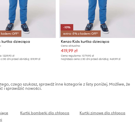
-10%
z kodem: OFF*
extra -5% z kodem: OFF*
 kurtka dziecięca
Kenzo Kids kurtka dziecięca
:
Cena aktualna:
419,99 zł
a:
1229,90 zł
Cena regularna:
1079,90 zł
 z 30 dni przed obniżką:
519,99 zł
Najniższa cena z 30 dni przed obniżką:
469,99 zł
 tego, czego szukasz, sprawdź inne kategorie z listy poniżej. Możliwe, że
ić i sprawdzić nowości.
pięce
Kurtki bomberki dla chłopca
Kurtki zimowe dla chłopca
ki