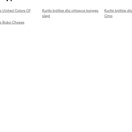
ca United Colors Of
Kurtki krótkie dla chłopca konges
Kurtki krótkie d
sløjd
Cmp
pca Bobo Choses