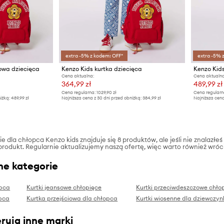
extra -5% z kodem: OFF*
extra -5% 
sowa dziecięca
Kenzo Kids kurtka dziecięca
Kenzo Kids
Cena aktualna:
Cena aktualna
364,99 zł
489,99 zł
Cena regularna:
1029,90 zł
Cena regularn
iżką:
489,99 zł
Najniższa cena z 30 dni przed obniżką:
384,99 zł
Najniższa cena
ie dla chłopca Kenzo kids znajduje się 8 produktów, ale jeśli nie znalazłeś
produkt. Regularnie aktualizujemy naszą ofertę, więc warto również wróc
ne kategorie
opca
Kurtki jeansowe chłopięce
Kurtki przeciwdeszczowe chło
opca
Kurtka przejściowa dla chłopca
Kurtki wiosenne dla dziewczyn
rują inne marki