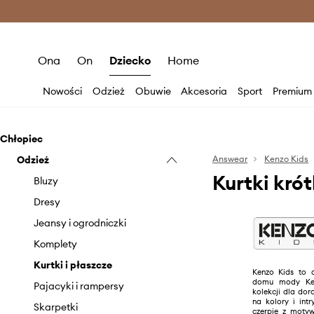
Premium Fashion Benefits >
O
Ona
On
Dziecko
Home
Nowości
Odzież
Obuwie
Akcesoria
Sport
Premium
Chłopiec
Odzież
Answear
Kenzo Kids
Kurtki kró
Bluzy
Dresy
Jeansy i ogrodniczki
Komplety
Kurtki i płaszcze
Kenzo Kids to d
domu mody Ken
Pajacyki i rampersy
kolekcji dla dor
na kolory i int
Skarpetki
czerpie z motyw