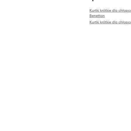
Kurtki krótkie dla chłop
Benetton
Kurtki krótkie dla chło