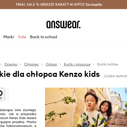
szczędzaj z Answear Club >
FINAL SALE % WIĘKSZE RABATY W APPCE
Dostawa nawet w 24h >
Szczegóły
News
Marki
Sale
Back to school
Dziecko
Chłopiec
Odzież
Kurtki i płaszcze
Kurtki krótkie
tkie dla chłopca Kenzo kids
Liczba wybra
ziecięca linia słynnego
zo. Jak w przypadku
osłych Kenzo Kids stawia
rygujące projekty. Marka
ów folklorystycznych, a