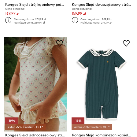
Konges Sløjd strój kąpielowy jednoczęściowy dziecięcy MANUCA SWIM ONESIE
Konges Sløjd dwuczęściowy strój kąpielowy dziecięcy ETTA BIKINI
Cena aktualna:
Cena aktualna:
169,99 zł
159,99 zł
Cena regularna:
239,99 zł
Cena regularna:
239,99 zł
Najniższa cena:
239,99 zł
Najniższa cena:
214,99 zł
-19%
-19%
extra -5% z kodem: OFF*
extra -5% z kodem: OFF*
Konges Sløjd jednoczęściowy strój kąpielowy dziecięcy MALTI SWIMSUIT GRS
Konges Sløjd kombinezon kąpielowy dziecięcy SAILOR ONESIE GRS