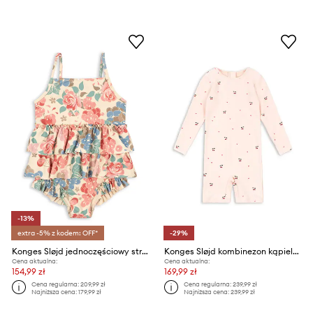
-13%
extra -5% z kodem: OFF*
-29%
Konges Sløjd jednoczęściowy strój kąpielowy dziecięcy MANUCA FRILL SWIMSUIT GRS
Konges Sløjd kombinezon kąpielowy dziecięcy MERLE SWIM ONESIE GRS
Cena aktualna:
Cena aktualna:
154,99 zł
169,99 zł
Cena regularna:
209,99 zł
Cena regularna:
239,99 zł
Najniższa cena:
179,99 zł
Najniższa cena:
239,99 zł