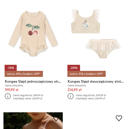
-13%
-20%
extra -5% z kodem: OFF*
extra -5% z kodem: OFF*
Konges Sløjd jednoczęściowy strój kąpielowy dziecięcy JADE LS SWIMSUIT
Konges Sløjd dwuczęściowy strój kąpielowy dziecięcy AMANDINE BIKINI
Cena aktualna:
Cena aktualna:
199,99 zł
214,99 zł
Cena regularna:
259,99 zł
Cena regularna:
299,99 zł
Najniższa cena:
229,99 zł
Najniższa cena:
269,99 zł