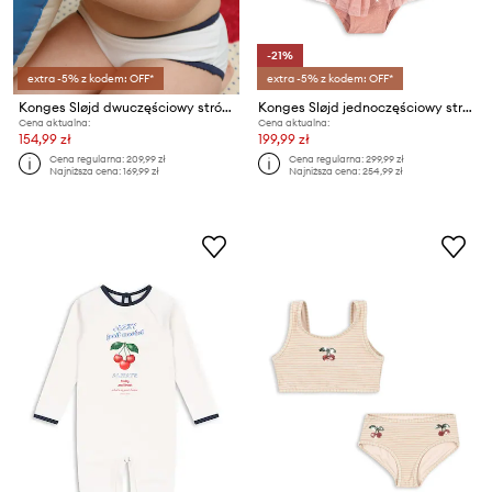
-21%
extra -5% z kodem: OFF*
extra -5% z kodem: OFF*
Konges Sløjd dwuczęściowy strój kąpielowy dziecięcy VILJA BIKINI GRS
Konges Sløjd jednoczęściowy strój kąpielowy dziecięcy AMANDINE SWIMSUIT
Cena aktualna:
Cena aktualna:
154,99 zł
199,99 zł
Cena regularna:
209,99 zł
Cena regularna:
299,99 zł
Najniższa cena:
169,99 zł
Najniższa cena:
254,99 zł