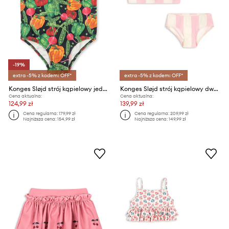
-19%
extra -5% z kodem: OFF*
extra -5% z kodem: OFF*
Konges Sløjd strój kąpielowy jednoczęściowy dziecięcy MIERO SWIMSUIT
Konges Sløjd strój kąpielowy dwuczęściowy dziecięcy POMIA BIKINI
Cena aktualna:
Cena aktualna:
124,99 zł
139,99 zł
Cena regularna:
179,99 zł
Cena regularna:
209,99 zł
Najniższa cena:
154,99 zł
Najniższa cena:
149,99 zł