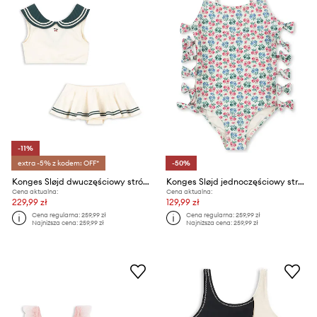
-11%
extra -5% z kodem: OFF*
-50%
Konges Sløjd dwuczęściowy strój kąpielowy dziecięcy SAILOR BIKINI GRS
Konges Sløjd jednoczęściowy strój kąpielowy dziecięcy EDITH SWIMSUIT GRS
Cena aktualna:
Cena aktualna:
229,99 zł
129,99 zł
Cena regularna:
259,99 zł
Cena regularna:
259,99 zł
Najniższa cena:
259,99 zł
Najniższa cena:
259,99 zł