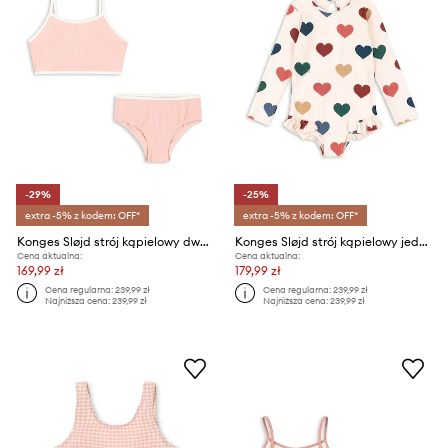
-29%
-25%
extra -5% z kodem: OFF*
extra -5% z kodem: OFF*
Konges Sløjd strój kąpielowy dwuczęściowy dziecięcy BOWIE BIKINI GSR
Konges Sløjd strój kąpielowy jednoczęściowy dziecięcy MANUCA LS SWIMSUIT
Cena aktualna:
Cena aktualna:
169,99 zł
179,99 zł
Cena regularna:
239,99 zł
Cena regularna:
239,99 zł
Najniższa cena:
239,99 zł
Najniższa cena:
239,99 zł