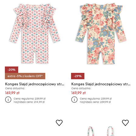
-20%
extra -5% z kodem: OFF*
-29%
Konges Sløjd jednoczęściowy strój kąpielowy dziecięcy MANUCA FRILL ONESIE GRS
Konges Sløjd jednoczęściowy strój kąpielowy dziecięcy MANUCA FRILL ONESIE GRS
Cena aktualna:
Cena aktualna:
169,99 zł
169,99 zł
Cena regularna:
239,99 zł
Cena regularna:
239,99 zł
Najniższa cena:
214,99 zł
Najniższa cena:
239,99 zł