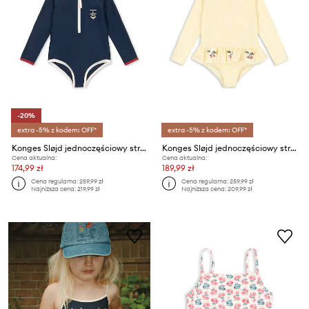
-20%
extra -5% z kodem: OFF*
extra -5% z kodem: OFF*
Konges Sløjd jednoczęściowy strój kąpielowy dziecięcy LAGUNA LS SWIMSUIT GRS
Konges Sløjd jednoczęściowy strój kąpielowy dziecięcy ETTA LS SWIMSUIT
Cena aktualna:
Cena aktualna:
174,99 zł
189,99 zł
Cena regularna:
259,99 zł
Cena regularna:
259,99 zł
Najniższa cena:
219,99 zł
Najniższa cena:
209,99 zł