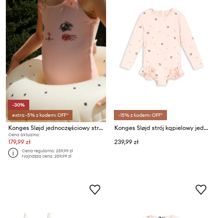
-30%
extra -5% z kodem: OFF*
-15% z kodem: OFF*
Konges Sløjd jednoczęściowy strój kąpielowy dziecięcy KITTY SWIMSUIT GRS
Konges Sløjd strój kąpielowy jednoczęściowy dziecięcy MERLE LS SWIMSUIT GRS
Cena aktualna:
179,99 zł
239,99 zł
Cena regularna:
259,99 zł
Najniższa cena:
259,99 zł