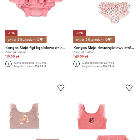
-11%
-18%
extra -5% z kodem: OFF*
extra -5% z kodem: OFF*
Konges Sløjd figi kąpielowe dziecięce BOBBI FRILL SWIM SHORTS
Konges Sløjd dwuczęściowy strój kąpielowy dziecięcy MANUCA FRILL BIKINI GRS
Cena aktualna:
Cena aktualna:
119,99 zł
149,99 zł
Cena regularna:
149,99 zł
Cena regularna:
209,99 zł
Najniższa cena:
134,99 zł
Najniższa cena:
184,99 zł