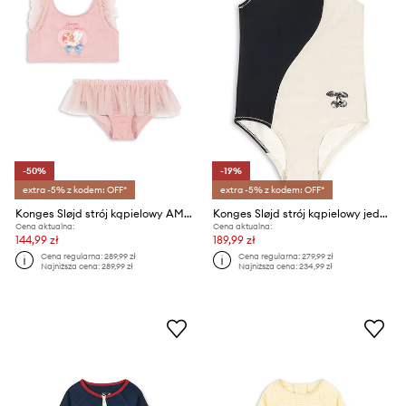
-50%
-19%
extra -5% z kodem: OFF*
extra -5% z kodem: OFF*
Konges Sløjd strój kąpielowy AMANDINE BIKINI
Konges Sløjd strój kąpielowy jednoczęściowy dziecięcy TAO SWIMSUIT
Cena aktualna:
Cena aktualna:
144,99 zł
189,99 zł
Cena regularna:
289,99 zł
Cena regularna:
279,99 zł
Najniższa cena:
289,99 zł
Najniższa cena:
234,99 zł