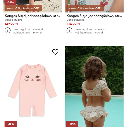
-18%
extra -5% z kodem: OFF*
extra -5% z kodem: OFF*
Konges Sløjd jednoczęściowy strój kąpielowy dziecięcy BOWIE SWIMSUIT GRS
Konges Sløjd jednoczęściowy strój kąpielowy dziecięcy FRAGO SWIMSUIT GRS
Cena aktualna:
Cena aktualna:
149,99 zł
134,99 zł
Cena regularna:
209,99 zł
Cena regularna:
209,99 zł
Najniższa cena:
184,99 zł
Najniższa cena:
139,99 zł
-25%
-19%