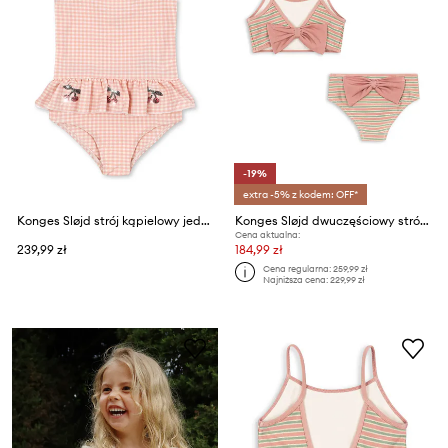
-19%
extra -5% z kodem: OFF*
Konges Sløjd strój kąpielowy jednoczęściowy dziecięcy ETTA SWIMSUIT
Konges Sløjd dwuczęściowy strój kąpielowy dziecięcy BOWWOW BIKINI
Cena aktualna:
239,99 zł
184,99 zł
Cena regularna:
259,99 zł
Najniższa cena:
229,99 zł