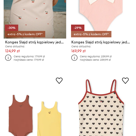
-30%
-29%
extra -5% z kodem: OFF*
extra -5% z kodem: OFF*
Konges Sløjd strój kąpielowy jednoczęściowy dziecięcy MERLE SWIMSUIT GRS
Konges Sløjd strój kąpielowy jednoczęściowy dziecięcy BOWIE SWIMSUIT GSR
Cena aktualna:
Cena aktualna:
124,99 zł
169,99 zł
Cena regularna:
179,99 zł
Cena regularna:
239,99 zł
Najniższa cena:
179,99 zł
Najniższa cena:
239,99 zł