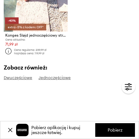
-40%
extra -5% z kodem: OFF*
Konges Sløjd jednoczęściowy strój kąpielowy dziecięcy
Cena aktualna:
71,99 zł
Cena regularna:
239,99 zł
Najniższa cena:
119,99 zł
Zobacz również:
Dwuczęściowe
Jednoczęściowe
Pobierz aplikację i kupuj
Pobierz
jeszcze łatwiej.