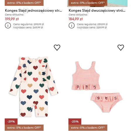
extra -5% z kodem: OFF*
extra -5% z kodem: OFF*
Konges Sløjd jednoczęściowy strój kąpielowy dziecięcy KITTY ONESIE GRS
Konges Sløjd dwuczęściowy strój kąpielowy dziecięcy MALTI BIKINI GRS
Cena aktualna:
Cena aktualna:
199,99 zł
184,99 zł
Cena regularna:
299,99 zł
Cena regularna:
259,99 zł
Najniższa cena:
269,99 zł
Najniższa cena:
229,99 zł
-29%
-25%
extra -5% z kodem: OFF*
extra -5% z kodem: OFF*