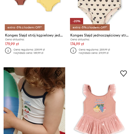
-20%
extra -5% z kodem: OFF*
extra -5% z kodem: OFF*
Konges Sløjd strój kąpielowy jednoczęściowy dziecięcy 2 PACK MARVA SWIMSUIT
Konges Sløjd jednoczęściowy strój kąpielowy dziecięcy MANON GLITTER SWIMSUIT
Cena aktualna:
Cena aktualna:
179,99 zł
174,99 zł
Cena regularna:
239,99 zł
Cena regularna:
259,99 zł
Najniższa cena:
189,99 zł
Najniższa cena:
219,99 zł