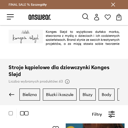
FINAL SALE %
Szczegóły
Oszczędzaj z Answear Club >
Konges Sløjd to wyjątkowa duńska marka,
stworzona z myślą o dzieciach i ich codziennych
szaleństwach. Brand słynie ze swoich kreatywnych
projektów, a za misję stawia sobie tworzenie
przemyślanych oraz doskonałych jakościowo projektów.
Stroje kąpielowe dla dziewczynki Konges
Sløjd
Liczba wybranych produktów: 63
bielizna
bluzki i koszule
bluzy
body
dr
Filtry