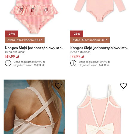
-29%
-25%
extra -5% z kodem: OFF*
extra -5% z kodem: OFF*
Konges Sløjd jednoczęściowy strój kąpielowy dziecięcy ETTA SWIMSUIT
Konges Sløjd jednoczęściowy strój kąpielowy dziecięcy KITTY LS SWIMSUIT GRS
Cena aktualna:
Cena aktualna:
169,99 zł
199,99 zł
Cena regularna:
239,99 zł
Cena regularna:
299,99 zł
Najniższa cena:
239,99 zł
Najniższa cena:
269,99 zł