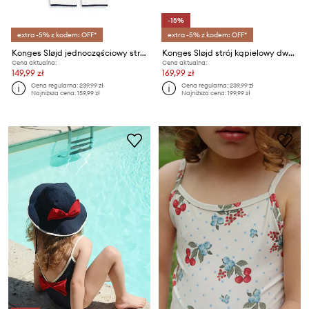
-15%
extra -5% z kodem: OFF*
extra -5% z kodem: OFF*
Konges Sløjd jednoczęściowy strój kąpielowy dziecięcy VILJA ONESIE GRS
Konges Sløjd strój kąpielowy dwuczęściowy dziecięcy JADE SWIM BIKINI
Cena aktualna:
Cena aktualna:
149,99 zł
169,99 zł
Cena regularna:
239,99 zł
Cena regularna:
239,99 zł
Najniższa cena:
159,99 zł
Najniższa cena:
199,99 zł