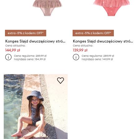
extra -5% z kodem: OFF*
extra -5% z kodem: OFF*
Konges Sløjd dwuczęściowy strój kąpielowy dziecięcy SPARKY BIKINI
Konges Sløjd dwuczęściowy strój kąpielowy dziecięcy AMANDINE BIKINI
Cena aktualna:
Cena aktualna:
144,99 zł
139,99 zł
Cena regularna:
289,99 zł
Cena regularna:
289,99 zł
Najniższa cena:
154,99 zł
Najniższa cena:
149,99 zł