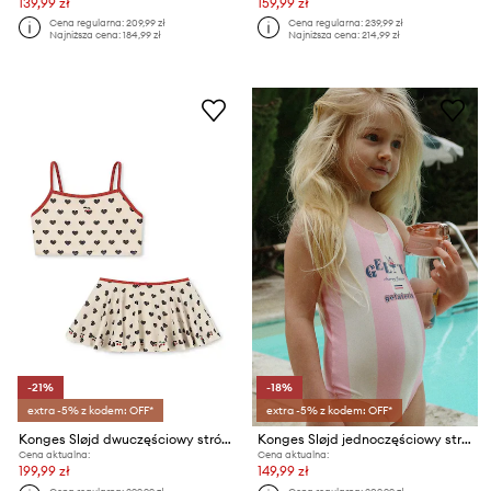
139,99 zł
159,99 zł
Cena regularna:
209,99 zł
Cena regularna:
239,99 zł
Najniższa cena:
184,99 zł
Najniższa cena:
214,99 zł
-21%
-18%
extra -5% z kodem: OFF*
extra -5% z kodem: OFF*
Konges Sløjd dwuczęściowy strój kąpielowy dziecięcy MANON GLITTER BIKINI
Konges Sløjd jednoczęściowy strój kąpielowy dziecięcy POMIA SWIMSUIT
Cena aktualna:
Cena aktualna:
199,99 zł
149,99 zł