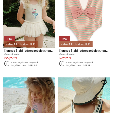
-14%
-19%
extra -5% z kodem: OFF*
extra -5% z kodem: OFF*
Konges Sløjd jednoczęściowy strój kąpielowy dziecięcy AMANDINE SWIMSUIT
Konges Sløjd jednoczęściowy strój kąpielowy dziecięcy BOWWOW SWIMSUIT
Cena aktualna:
Cena aktualna:
229,99 zł
169,99 zł
Cena regularna:
299,99 zł
Cena regularna:
259,99 zł
Najniższa cena:
269,99 zł
Najniższa cena:
209,99 zł