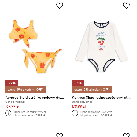
-29%
-14%
extra -5% z kodem: OFF*
extra -5% z kodem: OFF*
Konges Sløjd strój kąpielowy dwuczęściowy dziecięcy ABRIA BIKINI GRS
Konges Sløjd jednoczęściowy strój kąpielowy dziecięcy VILJA LS SWIMSUIT GRS
Cena aktualna:
Cena aktualna:
169,99 zł
179,99 zł
Cena regularna:
239,99 zł
Cena regularna:
259,99 zł
Najniższa cena:
239,99 zł
Najniższa cena:
209,99 zł