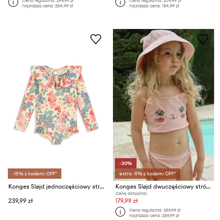
Cena regularna:
299,99 zł
Cena regularna:
209,99 zł
Najniższa cena:
254,99 zł
Najniższa cena:
184,99 zł
-30%
-15% z kodem: OFF*
extra -5% z kodem: OFF*
Konges Sløjd jednoczęściowy strój kąpielowy dziecięcy MANUCA LS SWIMSUIT GRS
Konges Sløjd dwuczęściowy strój kąpielowy dziecięcy KITTY BIKINI GRS
Cena aktualna:
239,99 zł
179,99 zł
Cena regularna:
259,99 zł
Najniższa cena:
259,99 zł