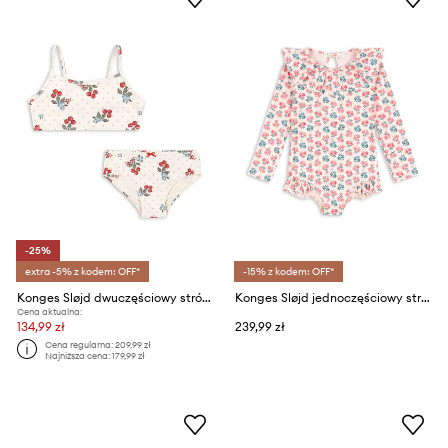
-25%
extra -5% z kodem: OFF*
-15% z kodem: OFF*
Konges Sløjd dwuczęściowy strój kąpielowy dziecięcy FRAGO BIKINI GRS
Konges Sløjd jednoczęściowy strój kąpielowy dziecięcy MANUCA LS SWIMSUIT GRS
Cena aktualna:
134,99 zł
239,99 zł
Cena regularna:
209,99 zł
Najniższa cena:
179,99 zł