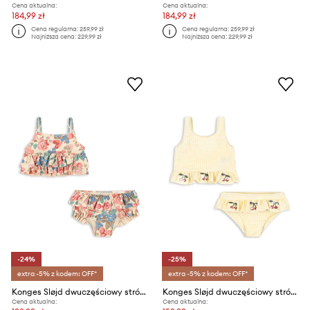
Cena aktualna:
Cena aktualna:
184,99 zł
184,99 zł
Cena regularna:
259,99 zł
Cena regularna:
259,99 zł
Najniższa cena:
229,99 zł
Najniższa cena:
229,99 zł
-24%
-25%
extra -5% z kodem: OFF*
extra -5% z kodem: OFF*
Konges Sløjd dwuczęściowy strój kąpielowy dziecięcy MANUCA FRILL BIKINI GRS
Konges Sløjd dwuczęściowy strój kąpielowy dziecięcy ETTA BIKINI
Cena aktualna:
Cena aktualna: