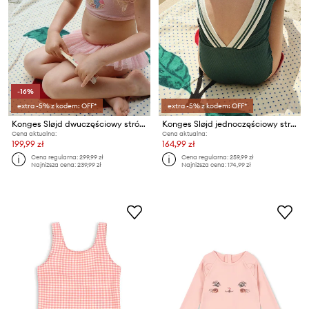
-16%
extra -5% z kodem: OFF*
extra -5% z kodem: OFF*
Konges Sløjd dwuczęściowy strój kąpielowy dziecięcy AMANDINE BIKINI
Konges Sløjd jednoczęściowy strój kąpielowy dziecięcy SAILOR SWIMSUIT GRS
Cena aktualna:
Cena aktualna:
199,99 zł
164,99 zł
Cena regularna:
299,99 zł
Cena regularna:
259,99 zł
Najniższa cena:
239,99 zł
Najniższa cena:
174,99 zł