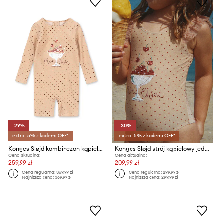
-29%
-30%
extra -5% z kodem: OFF*
extra -5% z kodem: OFF*
Konges Sløjd kombinezon kąpielowy dziecięcy AMANDINE SWIM ONESIE
Konges Sløjd strój kąpielowy jednoczęściowy dziecięcy AMANDINE SWIMSUIT
Cena aktualna:
Cena aktualna:
259,99 zł
209,99 zł
Cena regularna:
369,99 zł
Cena regularna:
299,99 zł
Najniższa cena:
369,99 zł
Najniższa cena:
299,99 zł