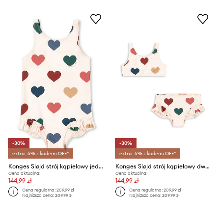
-30%
-30%
extra -5% z kodem: OFF*
extra -5% z kodem: OFF*
Konges Sløjd strój kąpielowy jednoczęściowy dziecięcy MANUCA SWIMSUIT
Konges Sløjd strój kąpielowy dwuczęściowy dziecięcy MANUCA BIKINI
Cena aktualna:
Cena aktualna:
144,99 zł
144,99 zł
Cena regularna:
209,99 zł
Cena regularna:
209,99 zł
Najniższa cena:
209,99 zł
Najniższa cena:
209,99 zł