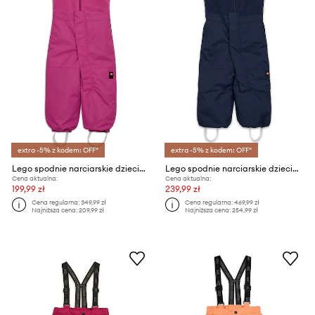
extra -5% z kodem: OFF*
extra -5% z kodem: OFF*
Lego spodnie narciarskie dziecięce
Lego spodnie narciarskie dziecięce
Cena aktualna:
Cena aktualna:
199,99 zł
239,99 zł
Cena regularna:
349,99 zł
Cena regularna:
469,99 zł
Najniższa cena:
209,99 zł
Najniższa cena:
254,99 zł