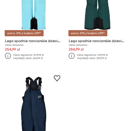
extra -5% z kodem: OFF*
extra -5% z kodem: OFF*
Lego spodnie narciarskie dziecięce
Lego spodnie narciarskie dziecięce
Cena aktualna:
Cena aktualna:
254,99 zł
284,99 zł
Cena regularna:
579,99 zł
Cena regularna:
499,99 zł
Najniższa cena:
269,99 zł
Najniższa cena:
299,99 zł