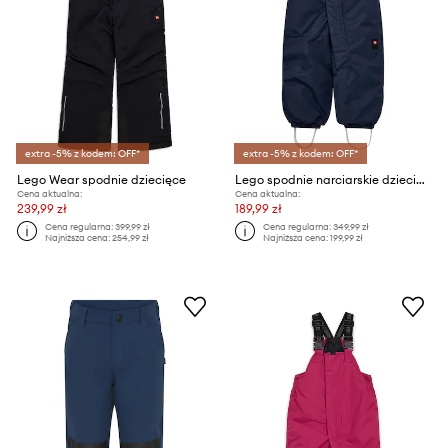
extra -5% z kodem: OFF*
extra -5% z kodem: OFF*
Lego Wear spodnie dziecięce
Lego spodnie narciarskie dziecięce
Cena aktualna:
Cena aktualna:
239,99 zł
189,99 zł
Cena regularna:
399,99 zł
Cena regularna:
349,99 zł
Najniższa cena:
254,99 zł
Najniższa cena:
199,99 zł