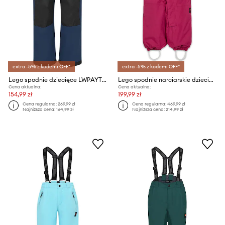
extra -5% z kodem: OFF*
extra -5% z kodem: OFF*
Lego spodnie dziecięce LWPAYTON 602
Lego spodnie narciarskie dziecięce LWPUELO 700
Cena aktualna:
Cena aktualna:
154,99 zł
199,99 zł
Cena regularna:
269,99 zł
Cena regularna:
469,99 zł
Najniższa cena:
164,99 zł
Najniższa cena:
214,99 zł