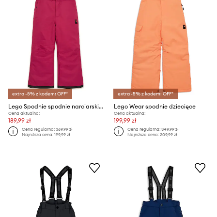
extra -5% z kodem: OFF*
extra -5% z kodem: OFF*
Lego Spodnie spodnie narciarskie dziecięce
Lego Wear spodnie dziecięce
Cena aktualna:
Cena aktualna:
189,99 zł
199,99 zł
Cena regularna:
369,99 zł
Cena regularna:
349,99 zł
Najniższa cena:
199,99 zł
Najniższa cena:
209,99 zł