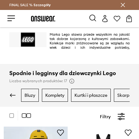
FINAL SALE %
Szczegóły
Oszczędzaj z Answear Club >
Marka Lego stawia przede wszystkim na jakość
tak dobrze kojarzoną z kultowymi zabawkami.
Kolekcje marki zróżnicowane są ze względu na
wiek dzieci i ich indywidualne potrzeby,
zapewniając komfort podczas ruchu. Projekty często nawiązują nadrukami
do dobrze znanych klocków oraz postaci Lego.
Spodnie i legginsy dla dziewczynki Lego
Liczba wybranych produktów: 17
bluzy
komplety
kurtki i płaszcze
skarpetki
Filtry