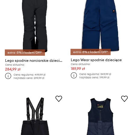
extra -5% z kodem: OFF*
extra -5% z kodem: OFF*
Lego Wear spodnie dziecięce
Lego spodnie narciarskie dziecięce
Cena aktualna:
Cena aktualna:
189,99 zł
284,99 zł
Cena regularna:
349,99 zł
Cena regularna:
499,99 zł
Najniższa cena:
199,99 zł
Najniższa cena:
299,99 zł