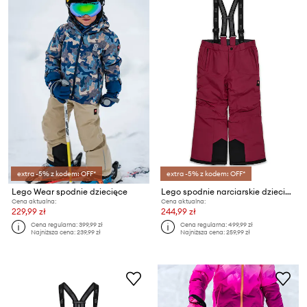
extra -5% z kodem: OFF*
extra -5% z kodem: OFF*
Lego Wear spodnie dziecięce
Lego spodnie narciarskie dziecięce
Cena aktualna:
Cena aktualna:
229,99 zł
244,99 zł
Cena regularna:
399,99 zł
Cena regularna:
499,99 zł
Najniższa cena:
239,99 zł
Najniższa cena:
259,99 zł