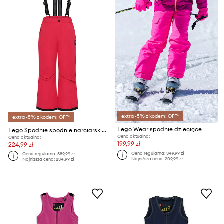
extra -5% z kodem: OFF*
extra -5% z kodem: OFF*
Lego Wear spodnie dziecięce
Lego Spodnie spodnie narciarskie dziecięce
Cena aktualna:
Cena aktualna:
199,99 zł
224,99 zł
Cena regularna:
349,99 zł
Cena regularna:
389,99 zł
Najniższa cena:
209,99 zł
Najniższa cena:
234,99 zł