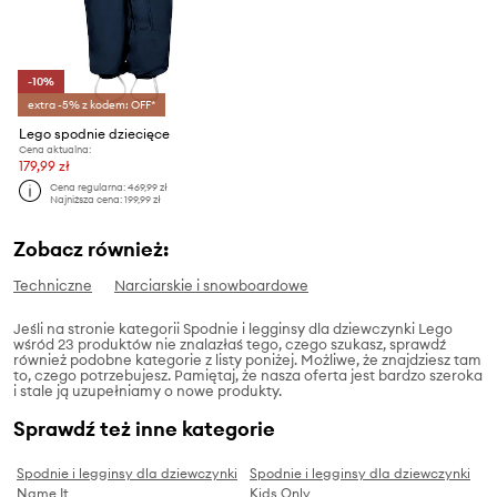
-10%
extra -5% z kodem: OFF*
Lego spodnie dziecięce
Cena aktualna:
179,99 zł
Cena regularna:
469,99 zł
Najniższa cena:
199,99 zł
Zobacz również:
Techniczne
Narciarskie i snowboardowe
Jeśli na stronie kategorii Spodnie i legginsy dla dziewczynki Lego
wśród 23 produktów nie znalazłaś tego, czego szukasz, sprawdź
również podobne kategorie z listy poniżej. Możliwe, że znajdziesz tam
to, czego potrzebujesz. Pamiętaj, że nasza oferta jest bardzo szeroka
i stale ją uzupełniamy o nowe produkty.
Sprawdź też inne kategorie
Spodnie i legginsy dla dziewczynki
Spodnie i legginsy dla dziewczynki
Name It
Kids Only