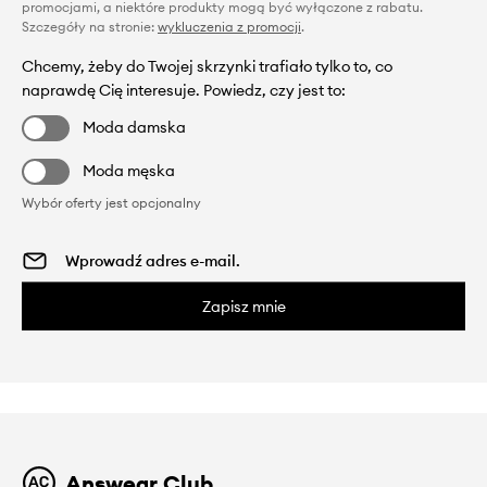
promocjami, a niektóre produkty mogą być wyłączone z rabatu.
Szczegóły na stronie:
wykluczenia z promocji
.
Chcemy, żeby do Twojej skrzynki trafiało tylko to, co
naprawdę Cię interesuje. Powiedz, czy jest to:
Moda damska
Moda męska
Wybór oferty jest opcjonalny
Zapisz mnie
Answear Club