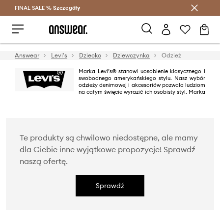
FINAL SALE %
Szczegóły
Oszczędzaj z Answear Club >
Answear
Levi's
Dziecko
Dziewczynka
Odzież
Marka Levi’s® stanowi uosobienie klasycznego i
swobodnego amerykańskiego stylu. Nasz wybór
odzieży denimowej i akcesoriów pozwala ludziom
na całym święcie wyrazić ich osobisty styl. Marka
Levi’s® to synonim dżinsów, ikona, która dzięki ponad 150-letniej historii
nowoczesnego podejścia do mody cieszy się zainteresowaniem i
lojalnością pokoleń na całym świecie.
Te produkty są chwilowo niedostępne, ale mamy
dla Ciebie inne wyjątkowe propozycje! Sprawdź
naszą ofertę.
Sprawdź