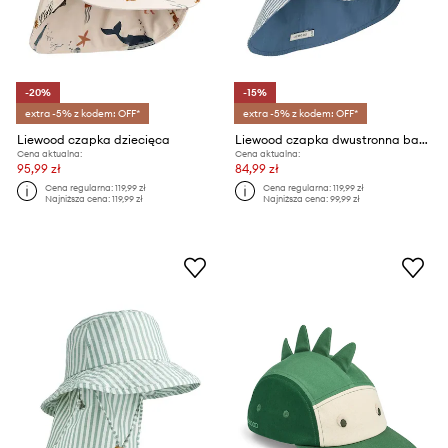
-20%
-15%
extra -5% z kodem: OFF*
extra -5% z kodem: OFF*
Liewood czapka dziecięca
Liewood czapka dwustronna bawełniana dziecięca
Cena aktualna:
Cena aktualna:
95,99 zł
84,99 zł
Cena regularna:
119,99 zł
Cena regularna:
119,99 zł
Najniższa cena:
119,99 zł
Najniższa cena:
99,99 zł