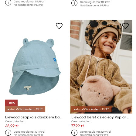
Cena regularna:
119,99 zł
Cena regularna:
119,99 zł
Najniższa cena:
93,99 zł
Najniższa cena:
99,99 zł
-10%
extra -5% z kodem: OFF*
extra -5% z kodem: OFF*
Liewood czapka z daszkiem bawełniana dziecięca Gorm Linen Sun Hat With Ears
Liewood beret dziecięcy Poplar Pile Beret Hat
Cena aktualna:
Cena aktualna:
68,99 zł
77,99 zł
Cena regularna:
109,99 zł
Cena regularna:
129,99 zł
Najniższa cena:
76,99 zł
Najniższa cena:
79,99 zł