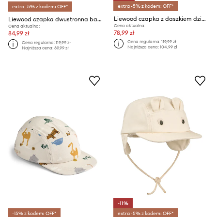
extra -5% z kodem: OFF*
extra -5% z kodem: OFF*
Liewood czapka z daszkiem dziecięca Senia Seersucker Sun Hat With Ears
Liewood czapka dwustronna bawełniana dziecięca
Cena aktualna:
Cena aktualna:
78,99 zł
84,99 zł
Cena regularna:
119,99 zł
Cena regularna:
119,99 zł
Najniższa cena:
104,99 zł
Najniższa cena:
89,99 zł
-11%
-15% z kodem: OFF*
extra -5% z kodem: OFF*