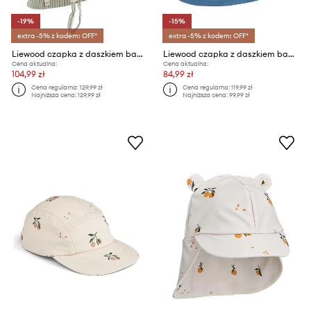
-19%
-15%
extra -5% z kodem: OFF*
extra -5% z kodem: OFF*
Liewood czapka z daszkiem bawełniana dziecięca Cecilia Sun Hat
Liewood czapka z daszkiem bawełniana dziecięca Gorm Reversible Sun Hat With Ears
Cena aktualna:
Cena aktualna:
104,99 zł
84,99 zł
Cena regularna:
129,99 zł
Cena regularna:
119,99 zł
Najniższa cena:
129,99 zł
Najniższa cena:
99,99 zł