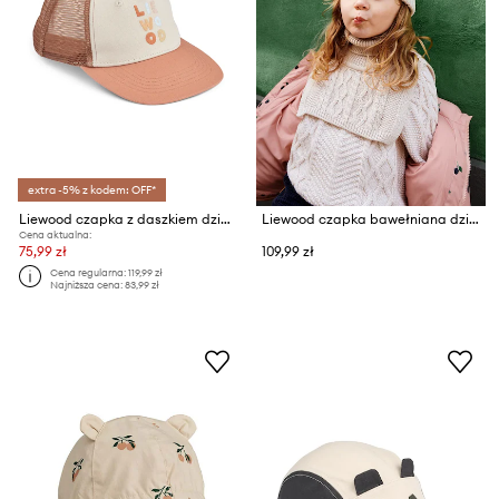
extra -5% z kodem: OFF*
Liewood czapka z daszkiem dziecięca Della Cap
Liewood czapka bawełniana dziecięca Ezra Beanie w. Cables
Cena aktualna:
75,99 zł
109,99 zł
Cena regularna:
119,99 zł
Najniższa cena:
83,99 zł