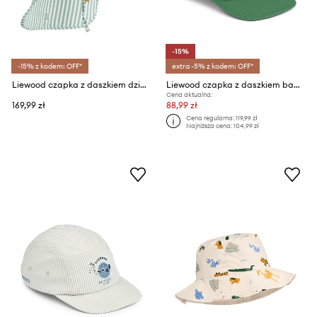
-15%
-15% z kodem: OFF*
extra -5% z kodem: OFF*
Liewood czapka z daszkiem dziecięca Damona Seersucker Sun Hat
Liewood czapka z daszkiem bawełniana dziecięca Rory Dino Cap
Cena aktualna:
169,99 zł
88,99 zł
Cena regularna:
119,99 zł
Najniższa cena:
104,99 zł