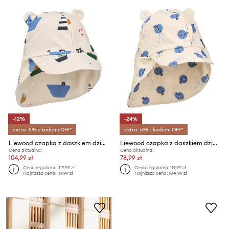
-12%
-24%
extra -5% z kodem: OFF*
extra -5% z kodem: OFF*
Liewood czapka z daszkiem dziecięca Senia Sun Hat With Ears
Liewood czapka z daszkiem dziecięca Senia Sun Hat With Ears
Cena aktualna:
Cena aktualna:
104,99 zł
78,99 zł
Cena regularna:
119,99 zł
Cena regularna:
119,99 zł
Najniższa cena:
119,99 zł
Najniższa cena:
104,99 zł