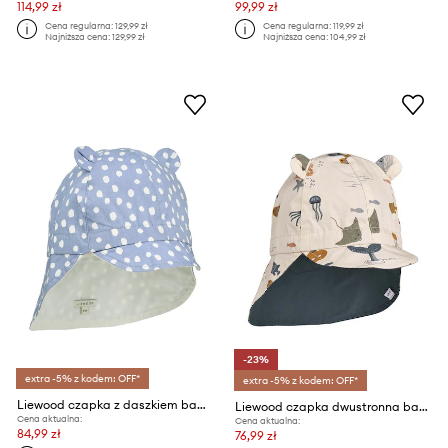
114,99 zł
99,99 zł
Cena regularna:
129,99 zł
Cena regularna:
119,99 zł
Najniższa cena:
129,99 zł
Najniższa cena:
104,99 zł
-23%
extra -5% z kodem: OFF*
extra -5% z kodem: OFF*
Liewood czapka z daszkiem bawełniana dziecięca Gorm Reversible Sun Hat With Ears
Liewood czapka dwustronna bawełniana dziecięca
Cena aktualna:
Cena aktualna:
84,99 zł
76,99 zł