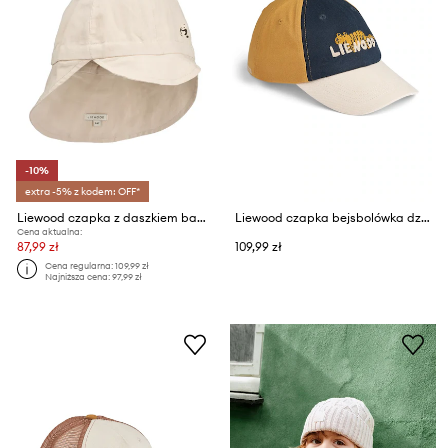
-10%
extra -5% z kodem: OFF*
Liewood czapka z daszkiem bawełniana dziecięca Gorm Linen Sun Hat With Ears
Liewood czapka bejsbolówka dziecięca bawełniana Danny Embroidery Cap
Cena aktualna:
87,99 zł
109,99 zł
Cena regularna:
109,99 zł
Najniższa cena:
97,99 zł