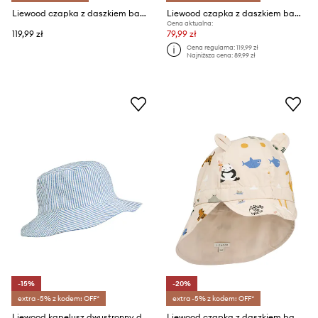
Liewood czapka z daszkiem bawełniana dziecięca Rory Printed Cap
Liewood czapka z daszkiem bawełniana dziecięca Opal Baby Cap
Cena aktualna:
119,99 zł
79,99 zł
Cena regularna:
119,99 zł
Najniższa cena:
89,99 zł
-15%
-20%
extra -5% z kodem: OFF*
extra -5% z kodem: OFF*
Liewood kapelusz dwustronny dziecięcy Damon Reversible Bucket Hat
Liewood czapka z daszkiem bawełniana dziecięca Gorm Reversible Sun Hat With Ears