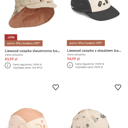
-20%
extra -5% z kodem: OFF*
extra -5% z kodem: OFF*
Liewood czapka z daszkiem bawełniana dziecięca Rory Panda Cap
Liewood czapka dwustronna bawełniana dziecięca
Cena aktualna:
Cena aktualna:
94,99 zł
83,99 zł
Cena regularna:
119,99 zł
Cena regularna:
119,99 zł
Najniższa cena:
99,99 zł
Najniższa cena:
104,99 zł