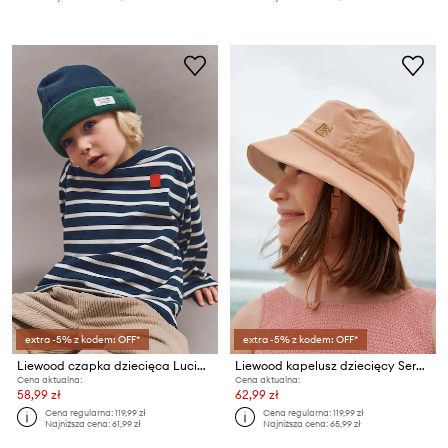
extra -5% z kodem: OFF*
extra -5% z kodem: OFF*
Liewood czapka dziecięca Luciano Fleece Beanie
Liewood kapelusz dziecięcy Seraphina Sporty Bucket Hat
Cena aktualna:
Cena aktualna:
58,99 zł
62,99 zł
Cena regularna:
119,99 zł
Cena regularna:
119,99 zł
Najniższa cena:
61,99 zł
Najniższa cena:
65,99 zł