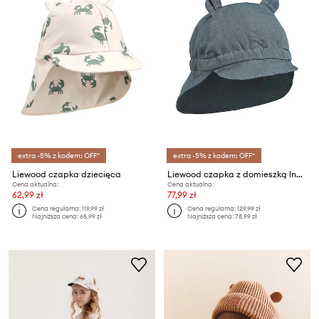
extra -5% z kodem: OFF*
extra -5% z kodem: OFF*
Liewood czapka dziecięca
Liewood czapka z domieszką lnu dziecięca
Cena aktualna:
Cena aktualna:
62,99 zł
77,99 zł
Cena regularna:
119,99 zł
Cena regularna:
129,99 zł
Najniższa cena:
65,99 zł
Najniższa cena:
78,99 zł