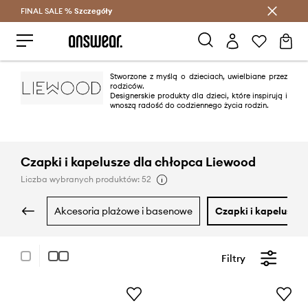
FINAL SALE %
Szczegóły
Oszczędzaj z Answear Club >
Stworzone z myślą o dzieciach, uwielbiane przez
rodziców.
Designerskie produkty dla dzieci, które inspirują i
wnoszą radość do codziennego życia rodzin.
Czapki i kapelusze dla chłopca Liewood
Liczba wybranych produktów: 52
akcesoria plażowe i basenowe
czapki i kapelusze
Filtry