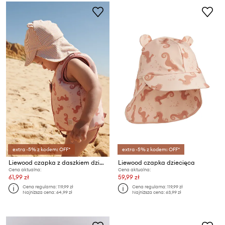
extra -5% z kodem: OFF*
extra -5% z kodem: OFF*
Liewood czapka z daszkiem dziecięca Senia Seersucker Sun Hat With Ears
Liewood czapka dziecięca
Cena aktualna:
Cena aktualna:
61,99 zł
59,99 zł
Cena regularna:
119,99 zł
Cena regularna:
119,99 zł
Najniższa cena:
64,99 zł
Najniższa cena:
63,99 zł