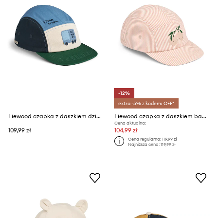
-12%
extra -5% z kodem: OFF*
Liewood czapka z daszkiem dziecięca bawełniana Rory Embroidery Cap
Liewood czapka z daszkiem bawełniana dziecięca Rory Seersucker Cap
Cena aktualna:
109,99 zł
104,99 zł
Cena regularna:
119,99 zł
Najniższa cena:
119,99 zł