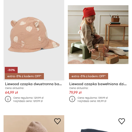
-50%
extra -5% z kodem: OFF*
extra -5% z kodem: OFF*
Liewood czapka dwustronna bawełniana dziecięca
Liewood czapka bawełniana dziecięca
Cena aktualna:
Cena aktualna:
64,99 zł
79,99 zł
Cena regularna:
129,99 zł
Cena regularna:
139,99 zł
Najniższa cena:
129,99 zł
Najniższa cena:
83,99 zł