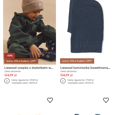
-10%
extra -5% z kodem: OFF*
extra -5% z kodem: OFF*
Liewood czapka z dodatkiem wełny dziecięca Emilio Beanie
Liewood kominiarka bawełniana Sorin Balaclava
Cena aktualna:
Cena aktualna:
124,99 zł
104,99 zł
Cena regularna:
199,99 zł
Cena regularna:
179,99 zł
Najniższa cena:
139,99 zł
Najniższa cena:
109,99 zł