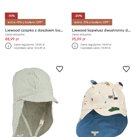
-15%
-20%
extra -5% z kodem: OFF*
extra -5% z kodem: OFF*
Liewood czapka z daszkiem bawełniana dziecięca Rory Seersucker Cap
Liewood kapelusz dwustronny dziecięcy Damon Reversible Bucket Hat
Cena aktualna:
Cena aktualna:
88,99 zł
95,99 zł
Cena regularna:
119,99 zł
Cena regularna:
119,99 zł
Najniższa cena:
104,99 zł
Najniższa cena:
119,99 zł