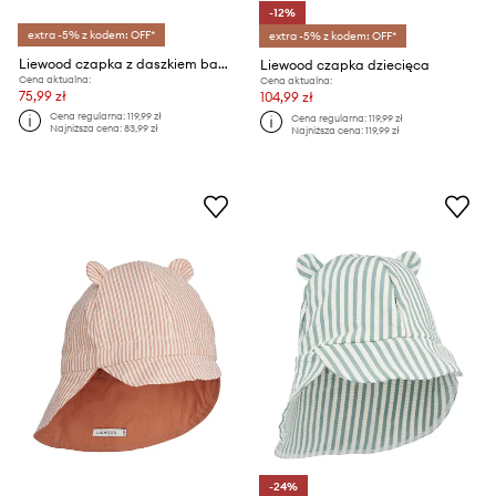
-12%
extra -5% z kodem: OFF*
extra -5% z kodem: OFF*
Liewood czapka z daszkiem bawełniana
Liewood czapka dziecięca
Cena aktualna:
Cena aktualna:
75,99 zł
104,99 zł
Cena regularna:
119,99 zł
Cena regularna:
119,99 zł
Najniższa cena:
83,99 zł
Najniższa cena:
119,99 zł
-24%