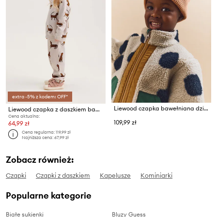
extra -5% z kodem: OFF*
Liewood czapka bawełniana dziecięca Gina Beanie
Liewood czapka z daszkiem bawełniana
Cena aktualna:
109,99 zł
64,99 zł
Cena regularna:
119,99 zł
Najniższa cena:
67,99 zł
Zobacz również:
Czapki
Czapki z daszkiem
Kapelusze
Kominiarki
Popularne kategorie
Białe sukienki
Bluzy Guess