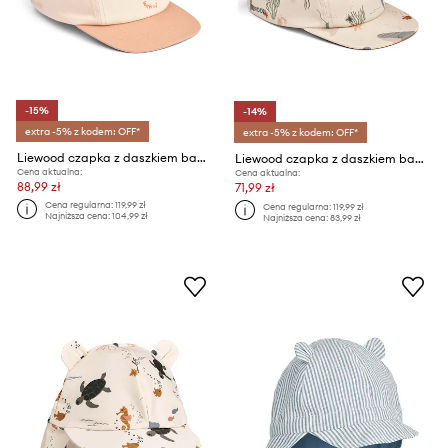
-15%
-14%
extra -5% z kodem: OFF*
extra -5% z kodem: OFF*
Liewood czapka z daszkiem bawełniana
Liewood czapka z daszkiem bawełniana
Cena aktualna:
Cena aktualna:
88,99 zł
71,99 zł
Cena regularna:
119,99 zł
Cena regularna:
119,99 zł
Najniższa cena:
104,99 zł
Najniższa cena:
83,99 zł