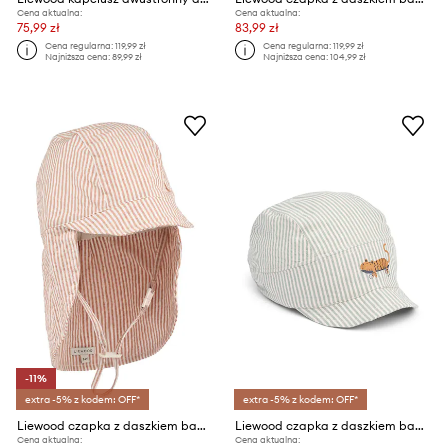
Cena aktualna:
Cena aktualna:
75,99 zł
83,99 zł
Cena regularna:
119,99 zł
Cena regularna:
119,99 zł
Najniższa cena:
89,99 zł
Najniższa cena:
104,99 zł
-11%
extra -5% z kodem: OFF*
extra -5% z kodem: OFF*
Liewood czapka z daszkiem bawełniana dziecięca Cecilia Sun Hat
Liewood czapka z daszkiem bawełniana dziecięca Theon Soft Seersucker Cap
Cena aktualna:
Cena aktualna: