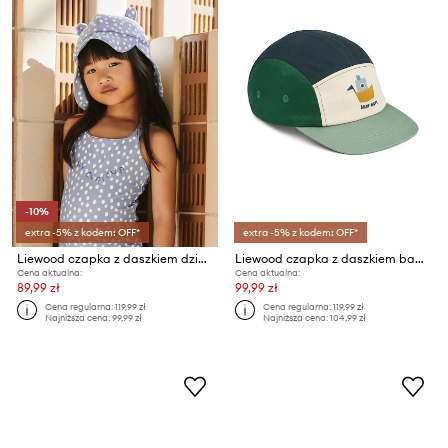
-10%
extra -5% z kodem: OFF*
extra -5% z kodem: OFF*
Liewood czapka z daszkiem dziecięca Senia Sun Hat With Ears
Liewood czapka z daszkiem bawełniana
Cena aktualna:
Cena aktualna:
89,99 zł
99,99 zł
Cena regularna:
119,99 zł
Cena regularna:
119,99 zł
Najniższa cena:
99,99 zł
Najniższa cena:
104,99 zł