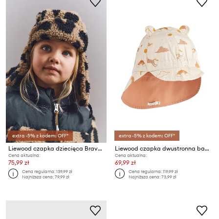
extra -5% z kodem: OFF*
extra -5% z kodem: OFF*
Liewood czapka dziecięca Bravo Pile Hat
Liewood czapka dwustronna bawełniana dziecięca
Cena aktualna:
Cena aktualna:
75,99 zł
69,99 zł
Cena regularna:
139,99 zł
Cena regularna:
119,99 zł
Najniższa cena:
79,99 zł
Najniższa cena:
73,99 zł