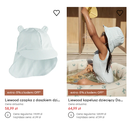
extra -5% z kodem: OFF*
extra -5% z kodem: OFF*
Liewood czapka z daszkiem dziecięca Senia Seersucker Sun Hat With Ears
Liewood kapelusz dziecięcy Damona Stripe Sun Hat
Cena aktualna:
Cena aktualna:
58,99 zł
64,99 zł
Cena regularna:
119,99 zł
Cena regularna:
129,99 zł
Najniższa cena:
61,99 zł
Najniższa cena:
67,99 zł