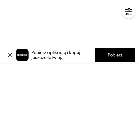
Pobierz aplikację i kupuj
Pobierz
jeszcze łatwiej.
-20%
zniżki** na pierwsze zakupy