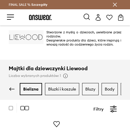
FINAL SALE %
Szczegóły
Oszczędzaj z Answear Club >
Stworzone z myślą o dzieciach, uwielbiane przez
rodziców.
Designerskie produkty dla dzieci, które inspirują i
wnoszą radość do codziennego życia rodzin.
Majtki dla dziewczynki Liewood
Liczba wybranych produktów: 1
bielizna
bluzki i koszule
bluzy
body
je
Filtry