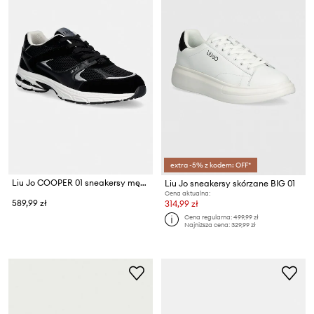
extra -5% z kodem: OFF*
Liu Jo COOPER 01 sneakersy męskie
Liu Jo sneakersy skórzane BIG 01
Cena aktualna:
589,99 zł
314,99 zł
Cena regularna:
499,99 zł
Najniższa cena:
329,99 zł