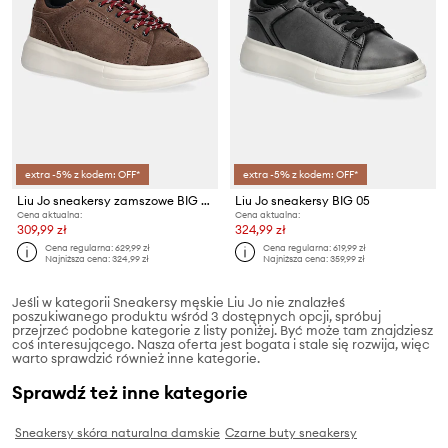
extra -5% z kodem: OFF*
extra -5% z kodem: OFF*
Liu Jo sneakersy zamszowe BIG 05
Liu Jo sneakersy BIG 05
Cena aktualna:
Cena aktualna:
309,99 zł
324,99 zł
Cena regularna:
629,99 zł
Cena regularna:
619,99 zł
Najniższa cena:
324,99 zł
Najniższa cena:
359,99 zł
Jeśli w kategorii Sneakersy męskie Liu Jo nie znalazłeś
poszukiwanego produktu wśród 3 dostępnych opcji, spróbuj
przejrzeć podobne kategorie z listy poniżej. Być może tam znajdziesz
coś interesującego. Nasza oferta jest bogata i stale się rozwija, więc
warto sprawdzić również inne kategorie.
Sprawdź też inne kategorie
Sneakersy skóra naturalna damskie
Czarne buty sneakersy