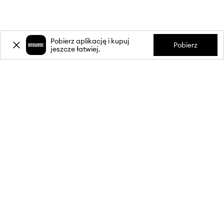
Pobierz aplikację i kupuj
Pobierz
jeszcze łatwiej.
-20%
zniżki** na pierwsze zakupy
za zapis do newslettera.
Dołącz do naszej społeczności, aby otrzymywać informacje o
najnowszych promocjach i produktach.