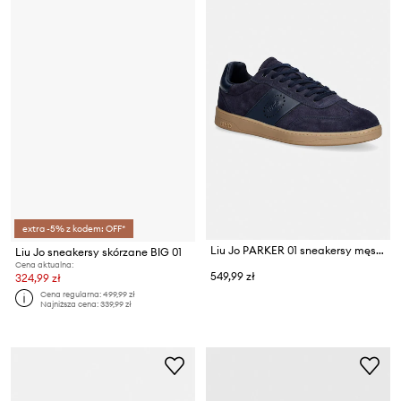
extra -5% z kodem: OFF*
Liu Jo PARKER 01 sneakersy męskie zamszowe
Liu Jo sneakersy skórzane BIG 01
Cena aktualna:
549,99 zł
324,99 zł
Cena regularna:
499,99 zł
Najniższa cena:
339,99 zł