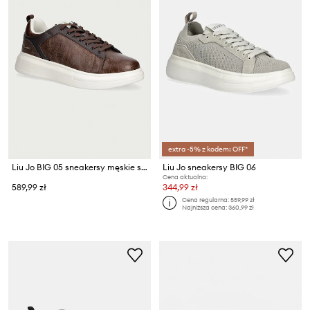
extra -5% z kodem: OFF*
Liu Jo BIG 05 sneakersy męskie skórzane
Liu Jo sneakersy BIG 06
Cena aktualna:
589,99 zł
344,99 zł
Cena regularna:
559,99 zł
Najniższa cena:
360,99 zł