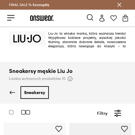
FINAL SALE %
Szczegóły
Oszczędzaj z Answear Club >
Liu-Jo to włoska marka, która wyznacza trendy!
Wyjątkowo kobiece projekty, wysokiej jakości
tkaniny, starannie dobrane detale, nowoczesna
elegancja, która nawiązuje do klasyki – to
wszystko sprawi, że się w niej zakochasz! Filozofia Liu Jo to podkreślanie
naturalnego piękna i kobiecej zmysłowości.
Sneakersy męskie Liu Jo
Liczba wybranych produktów: 10
sneakersy
Filtry