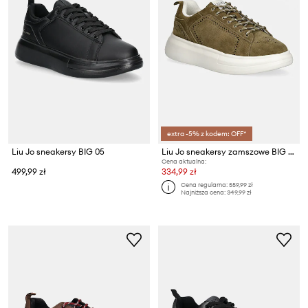
extra -5% z kodem: OFF*
Liu Jo sneakersy BIG 05
Liu Jo sneakersy zamszowe BIG 05B
Cena aktualna:
499,99 zł
334,99 zł
Cena regularna:
559,99 zł
Najniższa cena:
349,99 zł