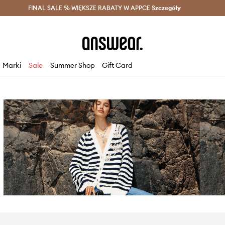
szczędzaj z Answear Club >
FINAL SALE % WIĘKSZE RABATY W APPCE
Dostawa nawet w 24h >
Szczegóły
News
Marki
Sale
Summer Shop
Gift Card