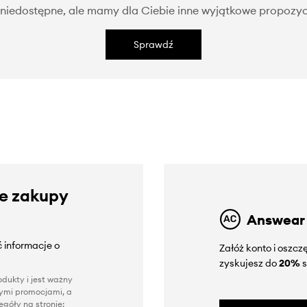
niedostępne, ale mamy dla Ciebie inne wyjątkowe propozyc
Sprawdź
ze zakupy
Answear
 informacje o
Załóż konto i oszc
zyskujesz do
20%
s
dukty i jest ważny
nnymi promocjami, a
góły na stronie: