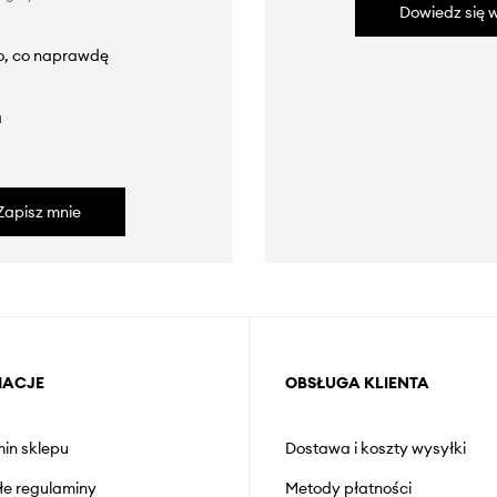
Dowiedz się w
to, co naprawdę
a
Zapisz mnie
MACJE
OBSŁUGA KLIENTA
in sklepu
Dostawa i koszty wysyłki
łe regulaminy
Metody płatności