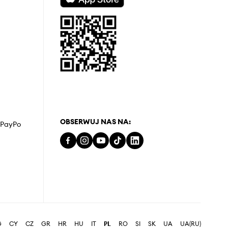
OBSERWUJ NAS NA:
z PayPo
G
CY
CZ
GR
HR
HU
IT
PL
RO
SI
SK
UA
UA(RU)