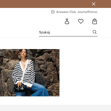
letter >
Regularne nowości >
Answear Club
Journal
Pomoc