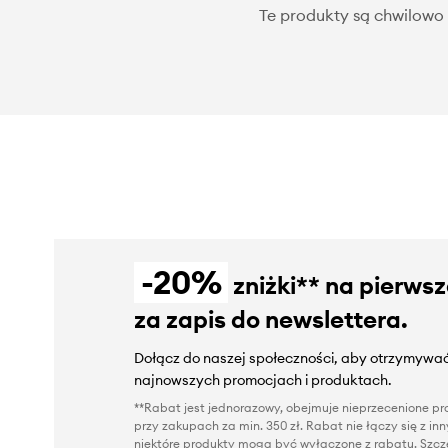
Te produkty są chwilowo 
-20%
zniżki** na pierws
za zapis do newslettera.
Dołącz do naszej społeczności, aby otrzymywać
najnowszych promocjach i produktach.
**Rabat jest jednorazowy, obejmuje nieprzecenione pro
przy zakupach za min. 350 zł. Rabat nie łączy się z i
niektóre produkty mogą być wyłączone z rabatu. Szcze