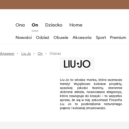
Premium Fashion Benefits >
O
Ona
On
Dziecko
Home
Nowości
Odzież
Obuwie
Akcesoria
Sport
Premium
Answear
Liu Jo
On
Odzież
Liu-Jo to włoska marka, która wyznacza
trendy! Wyjątkowo kobiece projekty,
wysokiej jakości tkaniny, starannie
dobrane detale, nowoczesna elegancja,
która nawiązuje do klasyki – to wszystko
sprawi, że się w niej zakochasz! Filozofia
Liu Jo to podkreślanie naturalnego
piękna i kobiecej zmysłowości.