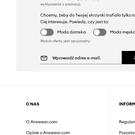
wykluczenia z promocji
.
Chcemy, żeby do Twojej skrzynki trafiało tylko 
Cię interesuje. Powiedz, czy jest to:
Moda damska
Moda męsk
Wybór oferty jest opcjonalny
O NAS
INFOR
O Answear.com
Regulam
Opinie o Answear.com
Pozosta