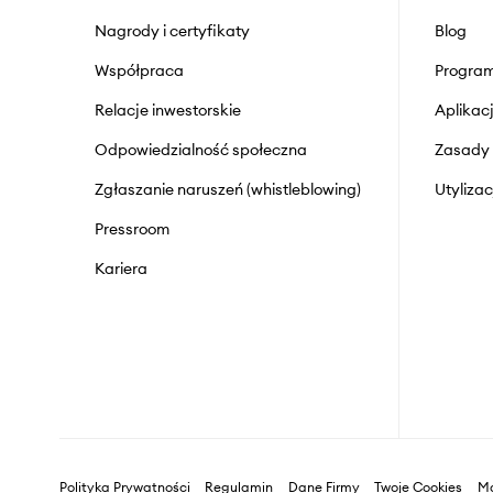
Nagrody i certyfikaty
Blog
Współpraca
Program
Relacje inwestorskie
Aplika
Odpowiedzialność społeczna
Zasady 
Zgłaszanie naruszeń (whistleblowing)
Utyliza
Pressroom
Kariera
Polityka Prywatności
Regulamin
Dane Firmy
Twoje Cookies
Ma