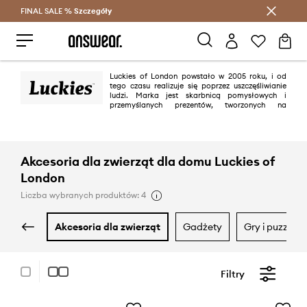
FINAL SALE %
Szczegóły
Oszczędzaj z Answear Club >
Luckies of London powstało w 2005 roku, i od
tego czasu realizuje się poprzez uszczęśliwianie
ludzi. Marka jest skarbnicą pomysłowych i
przemyślanych prezentów, tworzonych na
podstawie bogatej wyobraźni projektantów Luckies of London.
Akcesoria dla zwierząt dla domu Luckies of
London
Liczba wybranych produktów: 4
akcesoria dla zwierząt
gadżety
gry i puzzle
Filtry