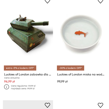
extra -5% z kodem: OFF*
-30% z kodem: OFF*
Luckies of London zabawka dla kota Tank Cat
Luckies of London miska na wodę dla kota Goldfish
Cena aktualna:
96,99 zł
99,99 zł
Cena regularna:
119,99 zł
Najniższa cena:
99,99 zł