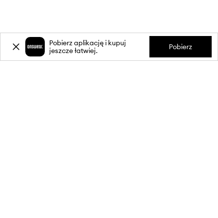
Pobierz aplikację i kupuj
Pobierz
jeszcze łatwiej.
-20%
zniżki** na pierwsze zakupy
za zapis do newslettera.
Dołącz do naszej społeczności, aby otrzymywać informacje o
najnowszych promocjach i produktach.