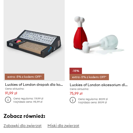
-15%
extra -5% z kodem: OFF*
extra -5% z kodem: OFF*
Luckies of London drapak dla kota Synthesizer
Luckies of London akcesorium dla pupila Pupsicle
Cena aktualna:
Cena aktualna:
91,99 zł
75,99 zł
Cena regularna:
119,99 zł
Cena regularna:
89,99 zł
Najniższa cena:
95,99 zł
Najniższa cena:
89,99 zł
Zobacz również:
Zabawki dla zwierząt
Miski dla zwierząt