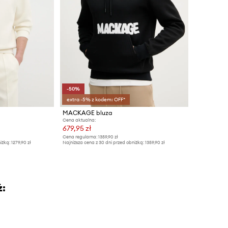
-50%
extra -5% z kodem: OFF*
MACKAGE bluza
Cena aktualna:
679,95 zł
Cena regularna:
1359,90 zł
iżką:
1279,90 zł
Najniższa cena z 30 dni przed obniżką:
1359,90 zł
ż: