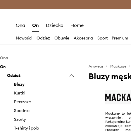
Premium Fashion Benefits >
O
Ona
On
Dziecko
Home
Nowości
Odzież
Obuwie
Akcesoria
Sport
Premium
Ona
On
Odzież
Answear
Mackage
Bluzy męs
Akcesoria
Odzież
Bluzy
Kurtki
Czapki i kapelusze
Bluzy
Płaszcze
Szaliki i chusty
Kurtki
Spodnie i legginsy
Płaszcze
Szorty
Spodnie
Mackage to lu
wierzchniej, 
Topy i t-shirty
Szorty
funkcjonalne kur
zapewniają ko
T-shirty i polo
Produkty ma