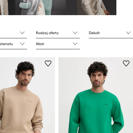
Rodzaj oferty
Dekolt
teriału
Wzór