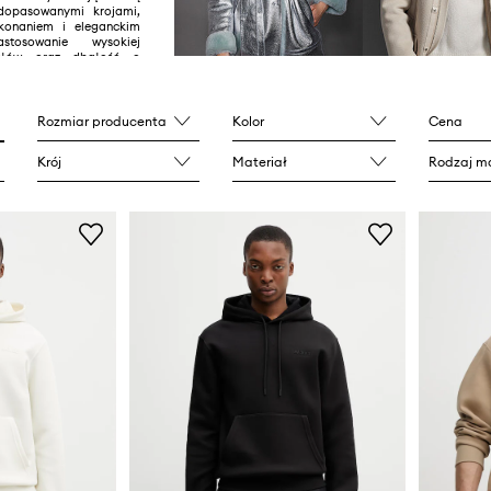
dopasowanymi krojami,
konaniem i eleganckim
stosowanie wysokiej
iałów oraz dbałość o
, że każda kolekcja jest
yczna, jak i modna.
yła uznanie dzięki
rafinowanego stylu z
Rozmiar producenta
Kolor
Cena
ą, stając się synonimem
nej odzieży wierzchniej.
Krój
Materiał
Rodzaj ma