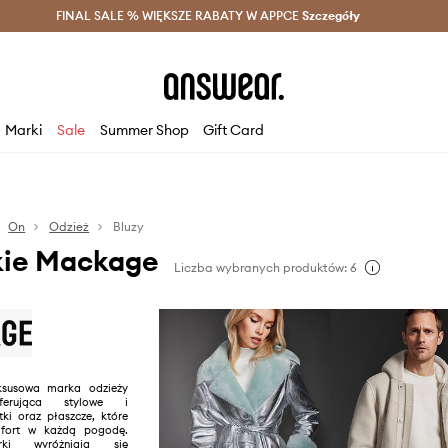
szczędzaj z Answear Club >
FINAL SALE % WIĘKSZE RABATY W APPCE
Dostawa nawet w 24h >
Szczegóły
News
Marki
Sale
Summer Shop
Gift Card
On
Odzież
Bluzy
kie Mackage
Liczba wybranych produktów: 6
ksusowa marka odzieży
oferująca stylowe i
tki oraz płaszcze, które
mfort w każdą pogodę.
rki wyróżniają się