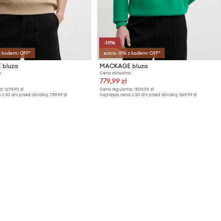
-10%
z kodem: OFF*
extra -5% z kodem: OFF*
bluza
MACKAGE bluza
:
Cena aktualna:
779,99 zł
a:
1279,90 zł
Cena regularna:
1509,90 zł
 z 30 dni przed obniżką:
789,99 zł
Najniższa cena z 30 dni przed obniżką:
869,99 zł