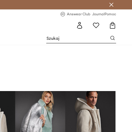
letter >
Regularne nowości >
Answear Club
Journal
Pomoc