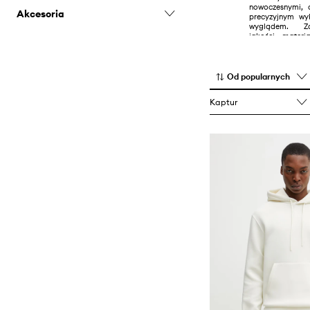
nowoczesnymi, 
Akcesoria
precyzyjnym wy
wyglądem. Za
Czapki i kapelusze
jakości mater
detale sprawiają
Szaliki i chusty
zarówno prakt
Mackage zdob
połączeniu wy
Od popularnych
funkcjonalności
luksusu w codzien
Kaptur