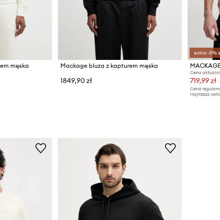
extra -5% 
rem męska
Mackage bluza z kapturem męska
MACKAGE 
Cena aktualna
1849,90 zł
719,99 zł
Cena regularn
Najniższa cena