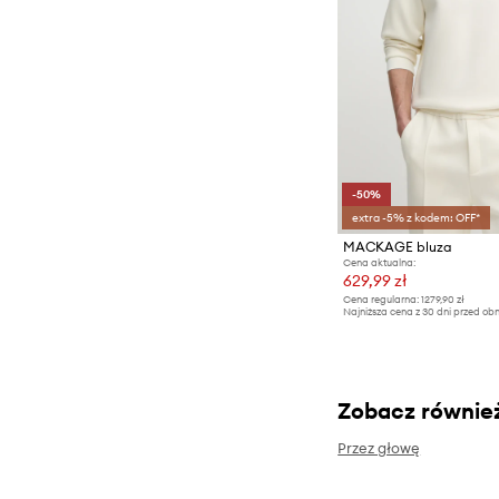
-50%
extra -5% z kodem: OFF*
MACKAGE bluza
Cena aktualna:
629,99 zł
Cena regularna:
1279,90 zł
Najniższa cena z 30 dni przed obn
Zobacz równie
Przez głowę