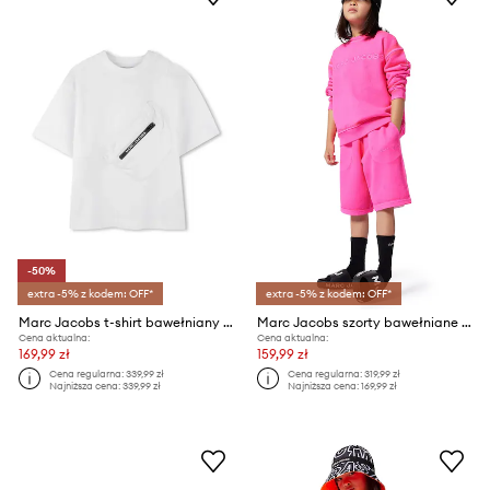
-50%
extra -5% z kodem: OFF*
extra -5% z kodem: OFF*
Marc Jacobs t-shirt bawełniany dziecięcy
Marc Jacobs szorty bawełniane dziecięce
Cena aktualna:
Cena aktualna:
169,99 zł
159,99 zł
Cena regularna:
339,99 zł
Cena regularna:
319,99 zł
Najniższa cena:
339,99 zł
Najniższa cena:
169,99 zł