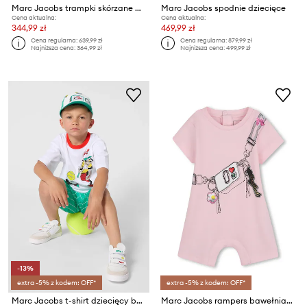
Marc Jacobs trampki skórzane dziecięce
Marc Jacobs spodnie dziecięce
Cena aktualna:
Cena aktualna:
344,99 zł
469,99 zł
Cena regularna:
639,99 zł
Cena regularna:
879,99 zł
Najniższa cena:
364,99 zł
Najniższa cena:
499,99 zł
-13%
extra -5% z kodem: OFF*
extra -5% z kodem: OFF*
Marc Jacobs t-shirt dziecięcy bawełniany
Marc Jacobs rampers bawełniany niemowlęcy