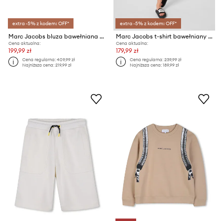
extra -5% z kodem: OFF*
extra -5% z kodem: OFF*
Marc Jacobs bluza bawełniana dziecięca
Marc Jacobs t-shirt bawełniany dziecięcy
Cena aktualna:
Cena aktualna:
199,99 zł
179,99 zł
Cena regularna:
409,99 zł
Cena regularna:
239,99 zł
Najniższa cena:
219,99 zł
Najniższa cena:
189,99 zł