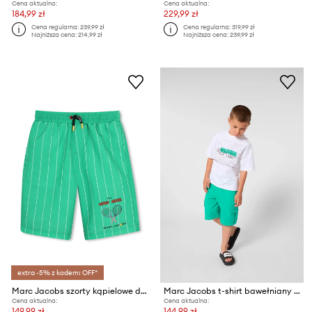
Cena aktualna:
Cena aktualna:
184,99 zł
229,99 zł
Cena regularna:
239,99 zł
Cena regularna:
319,99 zł
Najniższa cena:
214,99 zł
Najniższa cena:
239,99 zł
extra -5% z kodem: OFF*
Marc Jacobs szorty kąpielowe dziecięce
Marc Jacobs t-shirt bawełniany dziecięcy
Cena aktualna:
Cena aktualna:
149,99 zł
144,99 zł