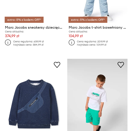
extra -5% z kodem: OFF*
extra -5% z kodem: OFF*
Marc Jacobs sneakersy dziecięce
Marc Jacobs t-shirt bawełniany dziecięcy
Cena aktualna:
Cena aktualna:
374,99 zł
104,99 zł
Cena regularna:
639,99 zł
Cena regularna:
209,99 zł
Najniższa cena:
384,99 zł
Najniższa cena:
109,99 zł