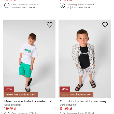
Cena regularna:
209,99 zł
Cena regularna:
209,99 zł
Najniższa cena:
164,99 zł
Najniższa cena:
159,99 zł
-11%
-10%
extra -5% z kodem: OFF*
extra -5% z kodem: OFF*
Marc Jacobs t-shirt bawełniany dziecięcy
Marc Jacobs t-shirt bawełniany dziecięcy
Cena aktualna:
Cena aktualna:
189,99 zł
134,99 zł
Cena regularna:
279,99 zł
Cena regularna:
209,99 zł