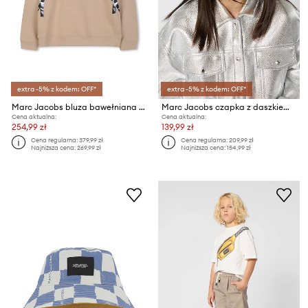
extra -5% z kodem: OFF*
extra -5% z kodem: OFF*
Marc Jacobs bluza bawełniana dziecięca
Marc Jacobs czapka z daszkiem bawełniana dziecięca
Cena aktualna:
Cena aktualna:
254,99 zł
139,99 zł
Cena regularna:
379,99 zł
Cena regularna:
209,99 zł
Najniższa cena:
269,99 zł
Najniższa cena:
154,99 zł