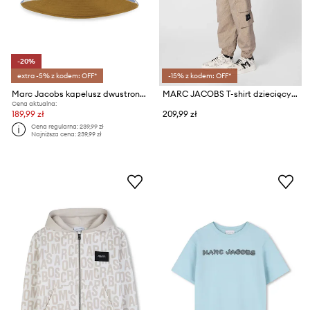
-20%
extra -5% z kodem: OFF*
-15% z kodem: OFF*
Marc Jacobs kapelusz dwustronny bawełniany dziecięcy
MARC JACOBS T-shirt dziecięcy bawełniany
Cena aktualna:
189,99 zł
209,99 zł
Cena regularna:
239,99 zł
Najniższa cena:
239,99 zł