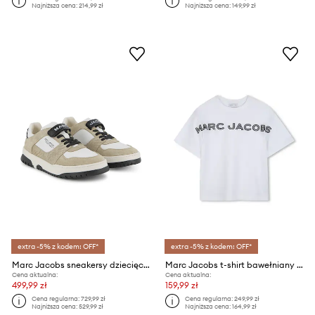
Najniższa cena:
214,99 zł
Najniższa cena:
149,99 zł
extra -5% z kodem: OFF*
extra -5% z kodem: OFF*
Marc Jacobs sneakersy dziecięce
Marc Jacobs t-shirt bawełniany dziecięcy
Cena aktualna:
Cena aktualna:
499,99 zł
159,99 zł
Cena regularna:
729,99 zł
Cena regularna:
249,99 zł
Najniższa cena:
529,99 zł
Najniższa cena:
164,99 zł