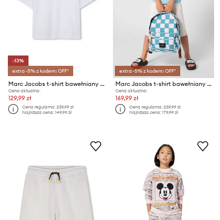
-13%
extra -5% z kodem: OFF*
extra -5% z kodem: OFF*
Marc Jacobs t-shirt bawełniany lounge
Marc Jacobs t-shirt bawełniany dziecięcy
Cena aktualna:
Cena aktualna:
129,99 zł
169,99 zł
Cena regularna:
239,99 zł
Cena regularna:
239,99 zł
Najniższa cena:
149,99 zł
Najniższa cena:
179,99 zł