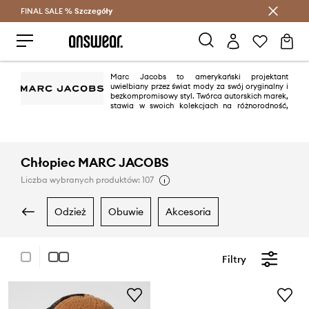
FINAL SALE %
Szczegóły
Oszczędzaj z Answear Club >
Marc Jacobs to amerykański projektant
uwielbiany przez świat mody za swój oryginalny i
bezkompromisowy styl. Twórca autorskich marek,
stawia w swoich kolekcjach na różnorodność,
kreatywność oraz miejski klimat.
Chłopiec MARC JACOBS
Liczba wybranych produktów: 107
odzież
obuwie
akcesoria
Filtry