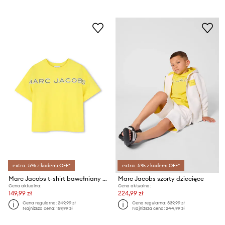
extra -5% z kodem: OFF*
extra -5% z kodem: OFF*
Marc Jacobs t-shirt bawełniany dziecięcy
Marc Jacobs szorty dziecięce
Cena aktualna:
Cena aktualna:
149,99 zł
224,99 zł
Cena regularna:
249,99 zł
Cena regularna:
339,99 zł
Najniższa cena:
159,99 zł
Najniższa cena:
244,99 zł