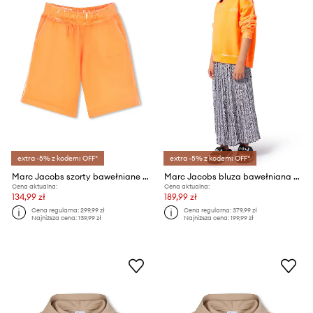
extra -5% z kodem: OFF*
extra -5% z kodem: OFF*
Marc Jacobs szorty bawełniane dziecięce
Marc Jacobs bluza bawełniana dziecięca
Cena aktualna:
Cena aktualna:
134,99 zł
189,99 zł
Cena regularna:
299,99 zł
Cena regularna:
379,99 zł
Najniższa cena:
139,99 zł
Najniższa cena:
199,99 zł