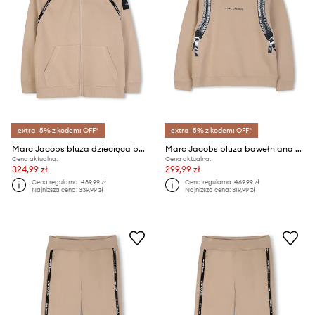
extra -5% z kodem: OFF*
extra -5% z kodem: OFF*
Marc Jacobs bluza dziecięca bawełniana
Marc Jacobs bluza bawełniana dziecięca
Cena aktualna:
Cena aktualna:
324,99 zł
299,99 zł
Cena regularna:
489,99 zł
Cena regularna:
469,99 zł
Najniższa cena:
339,99 zł
Najniższa cena:
319,99 zł