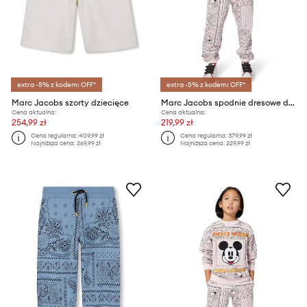
extra -5% z kodem: OFF*
extra -5% z kodem: OFF*
Marc Jacobs szorty dziecięce
Marc Jacobs spodnie dresowe dziecięce
Cena aktualna:
Cena aktualna:
254,99 zł
219,99 zł
Cena regularna:
409,99 zł
Cena regularna:
379,99 zł
Najniższa cena:
269,99 zł
Najniższa cena:
229,99 zł