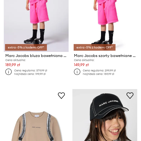
extra -5% z kodem: OFF*
extra -5% z kodem: OFF*
Marc Jacobs bluza bawełniana dziecięca
Marc Jacobs szorty bawełniane dziecięce
Cena aktualna:
Cena aktualna:
189,99 zł
149,99 zł
Cena regularna:
379,99 zł
Cena regularna:
299,99 zł
Najniższa cena:
199,99 zł
Najniższa cena:
159,99 zł