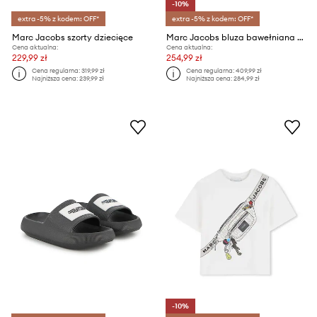
-10%
extra -5% z kodem: OFF*
extra -5% z kodem: OFF*
Marc Jacobs szorty dziecięce
Marc Jacobs bluza bawełniana dziecięca
Cena aktualna:
Cena aktualna:
229,99 zł
254,99 zł
Cena regularna:
319,99 zł
Cena regularna:
409,99 zł
Najniższa cena:
239,99 zł
Najniższa cena:
284,99 zł
-10%