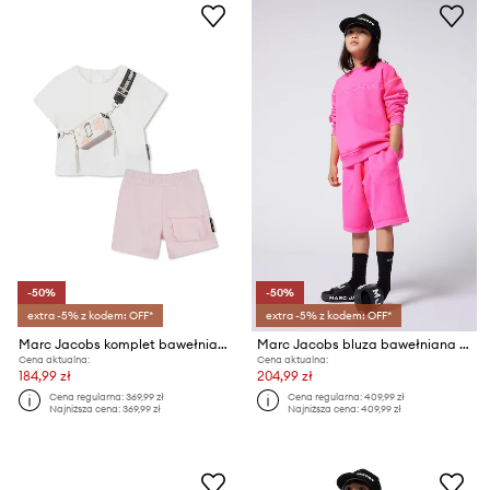
-50%
-50%
extra -5% z kodem: OFF*
extra -5% z kodem: OFF*
Marc Jacobs komplet bawełniany niemowlęcy
Marc Jacobs bluza bawełniana dziecięca
Cena aktualna:
Cena aktualna:
184,99 zł
204,99 zł
Cena regularna:
369,99 zł
Cena regularna:
409,99 zł
Najniższa cena:
369,99 zł
Najniższa cena:
409,99 zł