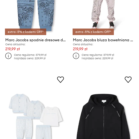
extra -5% z kodem: OFF*
extra -5% z kodem: OFF*
Marc Jacobs spodnie dresowe dziecięce
Marc Jacobs bluza bawełniana dziecięca
Cena aktualna:
Cena aktualna:
219,99 zł
219,99 zł
Cena regularna:
379,99 zł
Cena regularna:
379,99 zł
Najniższa cena:
229,99 zł
Najniższa cena:
229,99 zł