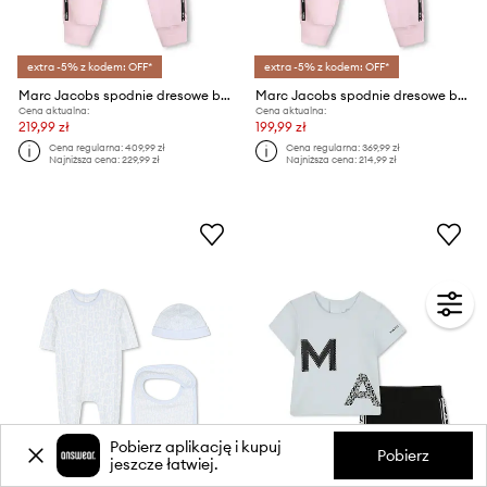
extra -5% z kodem: OFF*
extra -5% z kodem: OFF*
Marc Jacobs spodnie dresowe bawełniane dziecięce
Marc Jacobs spodnie dresowe bawełniane dziecięce
Cena aktualna:
Cena aktualna:
219,99 zł
199,99 zł
Cena regularna:
409,99 zł
Cena regularna:
369,99 zł
Najniższa cena:
229,99 zł
Najniższa cena:
214,99 zł
Pobierz aplikację i kupuj
Pobierz
jeszcze łatwiej.