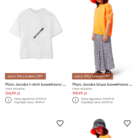
extra -5% z kodem: OFF*
extra -5% z kodem: OFF*
Marc Jacobs t-shirt bawełniany dziecięcy
Marc Jacobs bluza bawełniana dziecięca
Cena aktualna:
Cena aktualna:
134,99 zł
199,99 zł
Cena regularna:
279,99 zł
Cena regularna:
409,99 zł
Najniższa cena:
139,99 zł
Najniższa cena:
209,99 zł