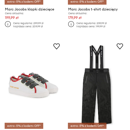
extra -5% z kodem: OFF*
extra -5% z kodem: OFF*
Marc Jacobs klapki dziecięce
Marc Jacobs t-shirt dziecięcy
Cena aktualna:
Cena aktualna:
199,99 zł
179,99 zł
Cena regularna:
299,99 zł
Cena regularna:
239,99 zł
Najniższa cena:
209,99 zł
Najniższa cena:
199,99 zł
extra -5% z kodem: OFF*
extra -5% z kodem: OFF*