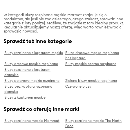
W kategorii Bluzy rozpinane męskie Marmot znajduje się 8
produktów, ale jeśli nie znalazłeś tego, czego szukasz, sprawdź inne
kategorie z listy poniżej. Możliwe, że znajdziesz tam idealny produkt.
Regularnie aktualizujemy naszą ofertę, więc warto również wrócić i
sprawdzić nowości.
Sprawdź też inne kategorie
Bluzy rozpinane z kapturem męskie
Bluza dresowa męska rozpinana
bez kaptura
Bluzy dresowe męskie rozpinane
Bluzy męskie czarne rozpinane
Bluzy rozpinane z kapturem
damskie
Bluzy polarowe męskie rozpinane
Zielone bluzy męskie rozpinane
Bluza bez kaptura rozpinana
Czerwone bluzy
damska
Bluzy z kapturem męskie
Sprawdź co oferują inne marki
Bluzy rozpinane męskie Mammut
Bluzy rozpinane męskie The North
Face