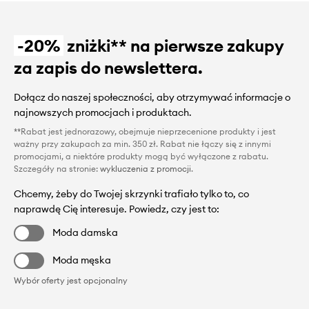
-20%
zniżki** na pierwsze zakupy
za zapis do newslettera.
Dołącz do naszej społeczności, aby otrzymywać informacje o
najnowszych promocjach i produktach.
**Rabat jest jednorazowy, obejmuje nieprzecenione produkty i jest
ważny przy zakupach za min. 350 zł. Rabat nie łączy się z innymi
promocjami, a niektóre produkty mogą być wyłączone z rabatu.
Szczegóły na stronie:
wykluczenia z promocji
.
Chcemy, żeby do Twojej skrzynki trafiało tylko to, co
naprawdę Cię interesuje. Powiedz, czy jest to:
Moda damska
Moda męska
Wybór oferty jest opcjonalny