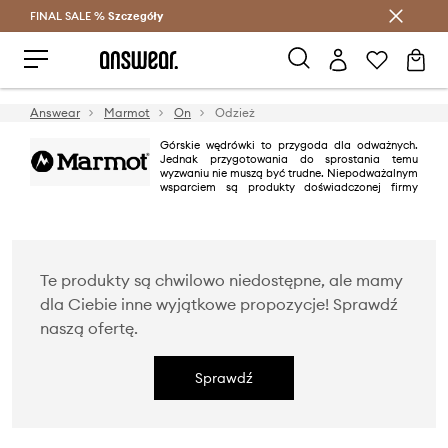
FINAL SALE %
Szczegóły
Oszczędzaj z Answear Club >
Answear
Marmot
On
Odzież
Górskie wędrówki to przygoda dla odważnych.
Jednak przygotowania do sprostania temu
wyzwaniu nie muszą być trudne. Niepodważalnym
wsparciem są produkty doświadczonej firmy
amerykańskiej Marmot. Początki tej marki sięgają lat 70., kiedy to dwóch
studentów założyło Klub Marmot, którego celem było stworzenie
społeczności zainteresowanej wspinaczką górską. Jeszcze w swoim
akademiku zaczęli od realizowania projektów śpiworów i kurtek typu
parka. Młoda marka rozwijała się w zawrotnym tempie. Przełomowym
momentem stało się wyprodukowanie specjalnego modelu kurtki na
Te produkty są chwilowo niedostępne, ale mamy
zamówienie do filmu, w którym gwiazdą miał być Clint Eastwood.
Niedługo po tym, Marmot zaczęła jako pierwsza firma z odzieżą i
dla Ciebie inne wyjątkowe propozycje! Sprawdź
sprzętem outdoorowym wykorzystywać technologię Gore-Tex.
naszą ofertę.
Sprawdź