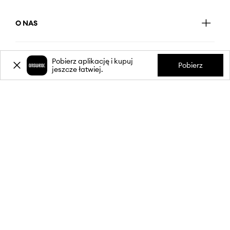
O NAS
INFORMACJE
Pobierz aplikację i kupuj
Pobierz
jeszcze łatwiej.
OBSŁUGA KLIENTA
APLIKACJA MOBILNA
OBSERWUJ NAS NA: