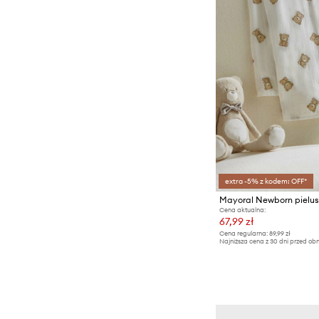
extra -5% z kodem: OFF*
Mayoral Newborn pielu
Cena aktualna:
67,99 zł
Cena regularna:
89,99 zł
Najniższa cena z 30 dni przed obn