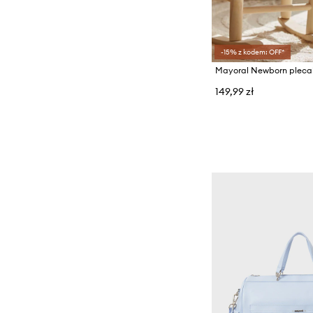
-15% z kodem: OFF*
Mayoral Newborn plecak
149,99 zł