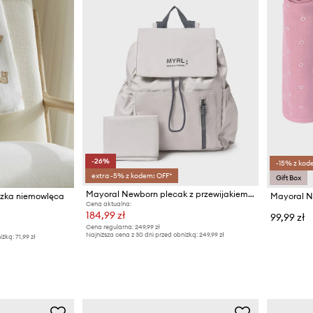
-26%
-15% z kod
extra -5% z kodem: OFF*
Gift Box
Mayoral Newborn plecak z przewijakiem niemowlęcym
szka niemowlęca
Cena aktualna:
184,99 zł
99,99 zł
Cena regularna:
249,99 zł
Najniższa cena z 30 dni przed obniżką:
249,99 zł
iżką:
71,99 zł