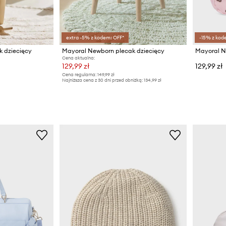
extra -5% z kodem: OFF*
-15% z kod
 dziecięcy
Mayoral Newborn plecak dziecięcy
Mayoral N
Cena aktualna:
129,99 zł
129,99 zł
Cena regularna:
149,99 zł
Najniższa cena z 30 dni przed obniżką:
134,99 zł