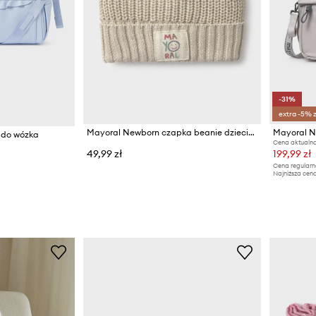
-31%
extra -5% 
Mayoral Newborn czapka beanie dziecięca bawełniana
Mayoral N
 do wózka
Cena aktualna
49,99 zł
199,99 zł
Cena regularn
Najniższa cena