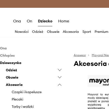
Premium Fashion Benefits >
O
Ona
On
Dziecko
Home
Nowości
Odzież
Obuwie
Akcesoria
Sport
Premium
Ona
Chłopiec
Akcesoria
Answear
Mayoral Ne
Akcesoria
Dziewczynka
Odzież
Plecaki
Obuwie
Odzież
Torby i walizki
Bielizna
Akcesoria
Obuwie
Bluzy
Buty niemowlęce
Bielizna
Akcesoria
Body
Czapki i kapelusze
Bluzy
Buty niemowlęce
Dresy
Plecaki
Body
Czapki i kapelusze
Mayoral to eur
mody dziecięcej
Jeansy i ogrodniczki
Torby i walizki
Dresy
Plecaki
znaleźć w ponad
wyjątkową po
Komplety
Kosmetyczki
Komplety
Torby i walizki
wyjątkowemu w