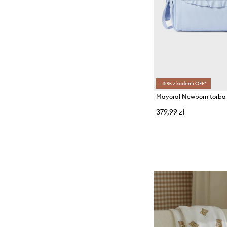
-15% z kodem: OFF*
Mayoral Newborn torba
379,99 zł