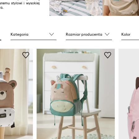
snemu stylowi i wysokiej
a.
Kategoria
Rozmiar producenta
Kolor