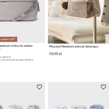
z kodem: OFF*
ewborn torba do wózka
Mayoral Newborn plecak dziecięcy
:
119,99 zł
a:
289,99 zł
 z 30 dni przed obniżką:
289,99 zł