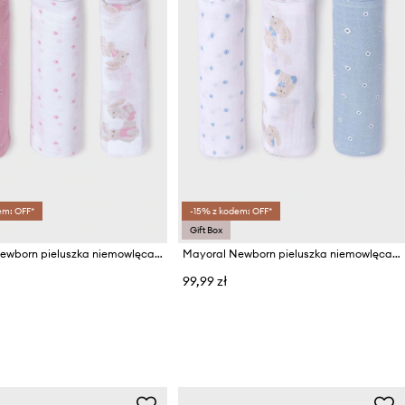
em: OFF*
-15% z kodem: OFF*
Gift Box
Mayoral Newborn pieluszka niemowlęca 3-pack
Mayoral Newborn pieluszka niemowlęca 3-pack
99,99 zł