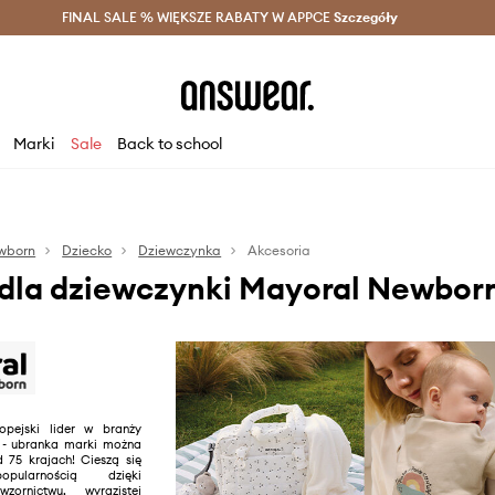
szczędzaj z Answear Club >
FINAL SALE % WIĘKSZE RABATY W APPCE
Dostawa nawet w 24h >
Szczegóły
News
Marki
Sale
Back to school
wborn
Dziecko
Dziewczynka
Akcesoria
 dla dziewczynki Mayoral Newbor
opejski lider w branży
 - ubranka marki można
 75 krajach! Cieszą się
pularnością dzięki
zornictwu, wyrazistej