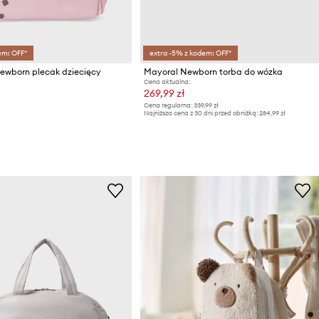
em: OFF*
extra -5% z kodem: OFF*
ewborn plecak dziecięcy
Mayoral Newborn torba do wózka
Cena aktualna:
269,99 zł
Cena regularna:
339,99 zł
Najniższa cena z 30 dni przed obniżką:
284,99 zł