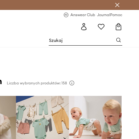
letter >
Regularne nowości >
Answear Club
Journal
Pomoc
n
Liczba wybranych produktów: 158