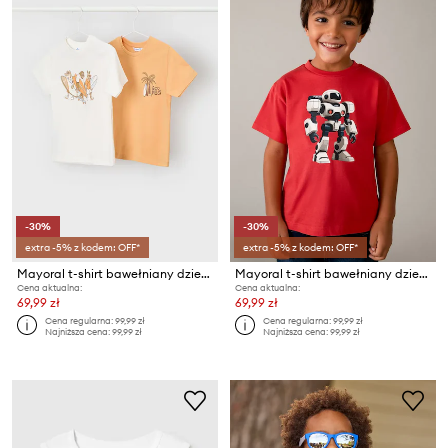
-30%
-30%
extra -5% z kodem: OFF*
extra -5% z kodem: OFF*
Mayoral t-shirt bawełniany dziecięcy 2-pack
Mayoral t-shirt bawełniany dziecięcy 2-pack
Cena aktualna:
Cena aktualna:
69,99 zł
69,99 zł
Cena regularna:
99,99 zł
Cena regularna:
99,99 zł
Najniższa cena:
99,99 zł
Najniższa cena:
99,99 zł