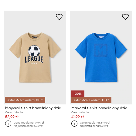
-30%
extra -5% z kodem: OFF*
extra -5% z kodem: OFF*
Mayoral t-shirt bawełniany dziecięcy
Mayoral t-shirt bawełniany dziecięcy
Cena aktualna:
Cena aktualna:
52,99 zł
41,99 zł
Cena regularna:
79,99 zł
Cena regularna:
59,99 zł
Najniższa cena:
55,99 zł
Najniższa cena:
59,99 zł