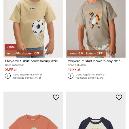
-25%
extra -5% z kodem: OFF*
extra -5% z kodem: OFF*
Mayoral t-shirt bawełniany dziecięcy
Mayoral t-shirt bawełniany dziecięcy
Cena aktualna:
Cena aktualna:
51,99 zł
46,99 zł
Cena regularna:
69,99 zł
Cena regularna:
69,99 zł
Najniższa cena:
69,99 zł
Najniższa cena:
48,99 zł