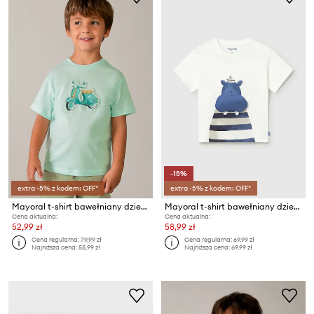
-15%
extra -5% z kodem: OFF*
extra -5% z kodem: OFF*
Mayoral t-shirt bawełniany dziecięcy
Mayoral t-shirt bawełniany dziecięcy
Cena aktualna:
Cena aktualna:
52,99 zł
58,99 zł
Cena regularna:
79,99 zł
Cena regularna:
69,99 zł
Najniższa cena:
55,99 zł
Najniższa cena:
69,99 zł