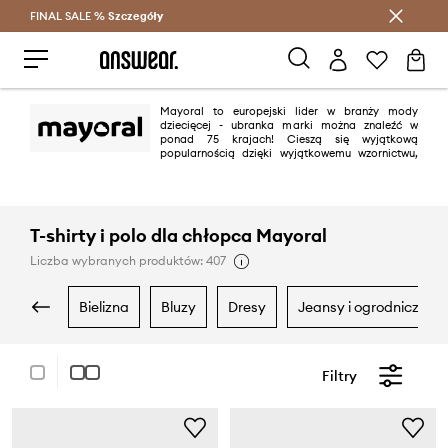
FINAL SALE %
Szczegóły
Oszczędzaj z Answear Club >
Mayoral to europejski lider w branży mody
dziecięcej - ubranka marki można znaleźć w
ponad 75 krajach! Cieszą się wyjątkową
popularnością dzięki wyjątkowemu wzornictwu,
wyrazistej kolorystyce, własnemu stylowi i wysokiej jakości wykonania.
T-shirty i polo dla chłopca Mayoral
Liczba wybranych produktów: 407
bielizna
bluzy
dresy
jeansy i ogrodniczki
Filtry