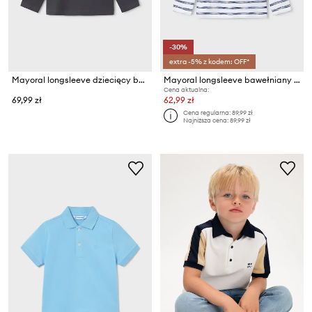
-30%
extra -5% z kodem: OFF*
Mayoral longsleeve dziecięcy bawełniany
Mayoral longsleeve bawełniany dziecięcy
Cena aktualna:
69,99 zł
62,99 zł
Cena regularna:
89,99 zł
Najniższa cena:
89,99 zł