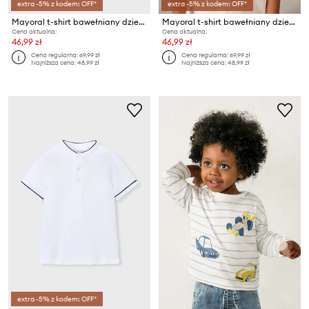
extra -5% z kodem: OFF*
extra -5% z kodem: OFF*
Mayoral t-shirt bawełniany dziecięcy
Mayoral t-shirt bawełniany dziecięcy
Cena aktualna:
Cena aktualna:
46,99 zł
46,99 zł
Cena regularna:
69,99 zł
Cena regularna:
69,99 zł
Najniższa cena:
48,99 zł
Najniższa cena:
48,99 zł
extra -5% z kodem: OFF*