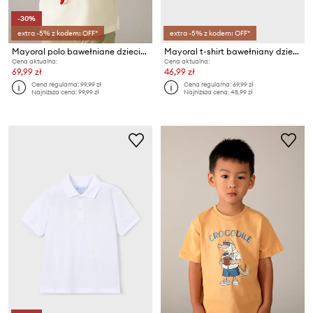
-30%
extra -5% z kodem: OFF*
extra -5% z kodem: OFF*
Mayoral polo bawełniane dziecięce
Mayoral t-shirt bawełniany dziecięcy
Cena aktualna:
Cena aktualna:
69,99 zł
46,99 zł
Cena regularna:
99,99 zł
Cena regularna:
69,99 zł
Najniższa cena:
99,99 zł
Najniższa cena:
48,99 zł