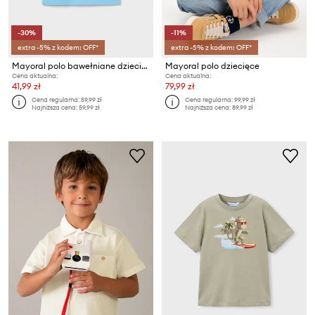
-30%
-11%
extra -5% z kodem: OFF*
extra -5% z kodem: OFF*
Mayoral polo bawełniane dziecięce
Mayoral polo dziecięce
Cena aktualna:
Cena aktualna:
41,99 zł
79,99 zł
Cena regularna:
59,99 zł
Cena regularna:
99,99 zł
Najniższa cena:
59,99 zł
Najniższa cena:
89,99 zł