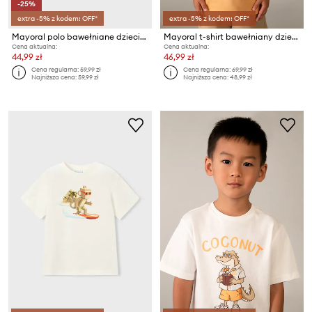
-25%
extra -5% z kodem: OFF*
extra -5% z kodem: OFF*
Mayoral polo bawełniane dziecięce
Mayoral t-shirt bawełniany dziecięcy
Cena aktualna:
Cena aktualna:
44,99 zł
46,99 zł
Cena regularna:
59,99 zł
Cena regularna:
69,99 zł
Najniższa cena:
59,99 zł
Najniższa cena:
48,99 zł