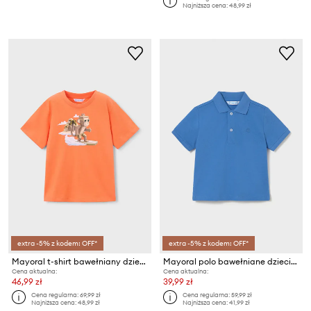
Najniższa cena:
48,99 zł
extra -5% z kodem: OFF*
extra -5% z kodem: OFF*
Mayoral t-shirt bawełniany dziecięcy
Mayoral polo bawełniane dziecięce
Cena aktualna:
Cena aktualna:
46,99 zł
39,99 zł
Cena regularna:
69,99 zł
Cena regularna:
59,99 zł
Najniższa cena:
48,99 zł
Najniższa cena:
41,99 zł