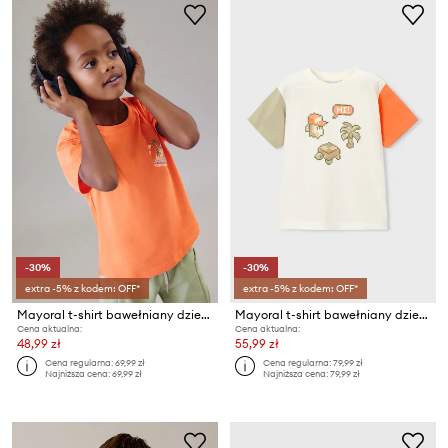
-30%
-30%
extra -5% z kodem: OFF*
extra -5% z kodem: OFF*
Mayoral t-shirt bawełniany dziecięcy
Mayoral t-shirt bawełniany dziecięcy
Cena aktualna:
Cena aktualna:
48,99 zł
55,99 zł
Cena regularna:
69,99 zł
Cena regularna:
79,99 zł
Najniższa cena:
69,99 zł
Najniższa cena:
79,99 zł