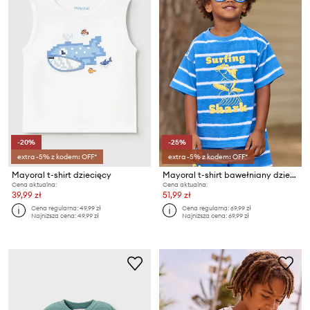
-20%
-25%
extra -5% z kodem: OFF*
extra -5% z kodem: OFF*
Mayoral t-shirt dziecięcy
Mayoral t-shirt bawełniany dziecięcy
Cena aktualna:
Cena aktualna:
39,99 zł
51,99 zł
Cena regularna:
49,99 zł
Cena regularna:
69,99 zł
Najniższa cena:
49,99 zł
Najniższa cena:
69,99 zł