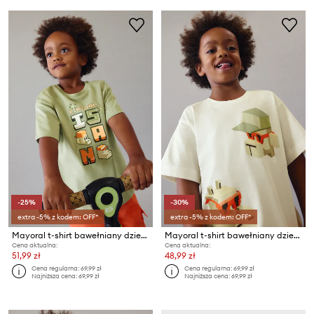
-25%
-30%
extra -5% z kodem: OFF*
extra -5% z kodem: OFF*
Mayoral t-shirt bawełniany dziecięcy
Mayoral t-shirt bawełniany dziecięcy
Cena aktualna:
Cena aktualna:
51,99 zł
48,99 zł
Cena regularna:
69,99 zł
Cena regularna:
69,99 zł
Najniższa cena:
69,99 zł
Najniższa cena:
69,99 zł