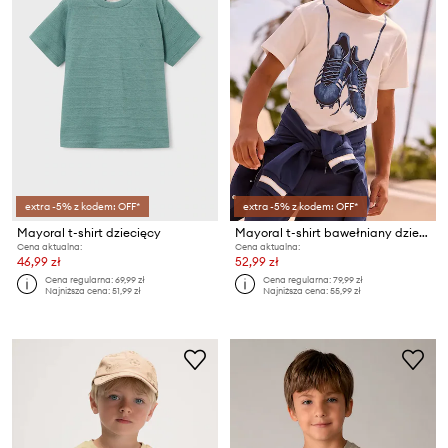
extra -5% z kodem: OFF*
extra -5% z kodem: OFF*
Mayoral t-shirt dziecięcy
Mayoral t-shirt bawełniany dziecięcy
Cena aktualna:
Cena aktualna:
46,99 zł
52,99 zł
Cena regularna:
69,99 zł
Cena regularna:
79,99 zł
Najniższa cena:
51,99 zł
Najniższa cena:
55,99 zł