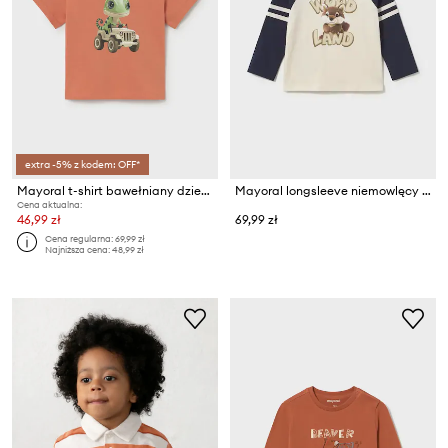
extra -5% z kodem: OFF*
Mayoral t-shirt bawełniany dziecięcy
Mayoral longsleeve niemowlęcy bawełniany
Cena aktualna:
46,99 zł
69,99 zł
Cena regularna:
69,99 zł
Najniższa cena:
48,99 zł