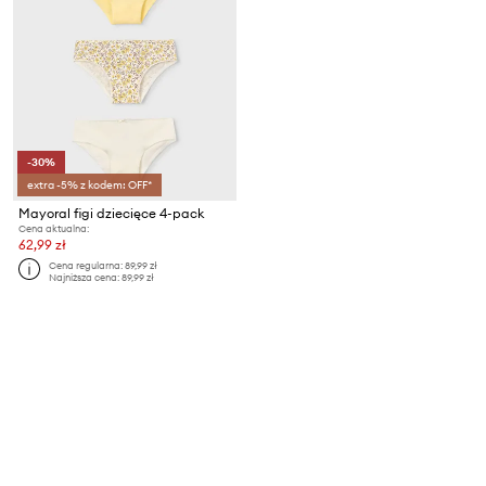
-30%
extra -5% z kodem: OFF*
Mayoral figi dziecięce 4-pack
Cena aktualna:
62,99 zł
Cena regularna:
89,99 zł
Najniższa cena:
89,99 zł