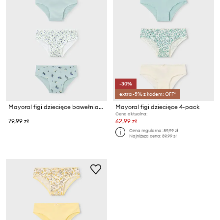
-30%
extra -5% z kodem: OFF*
Mayoral figi dziecięce bawełniane z elastanem
Mayoral figi dziecięce 4-pack
Cena aktualna:
79,99 zł
62,99 zł
Cena regularna:
89,99 zł
Najniższa cena:
89,99 zł