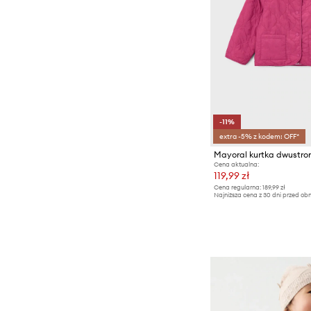
-11%
extra -5% z kodem: OFF*
Mayoral kurtka dwustro
Cena aktualna:
119,99 zł
Cena regularna:
189,99 zł
Najniższa cena z 30 dni przed obn