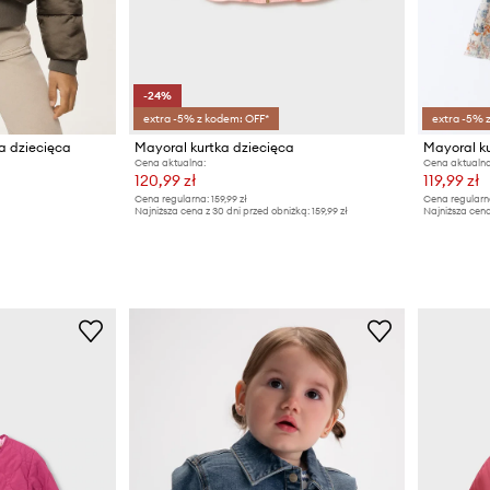
-24%
extra -5% z kodem: OFF*
extra -5% 
a dziecięca
Mayoral kurtka dziecięca
Mayoral k
Cena aktualna:
Cena aktualna
120,99 zł
119,99 zł
Cena regularna:
159,99 zł
Cena regularn
Najniższa cena z 30 dni przed obniżką:
159,99 zł
Najniższa cena