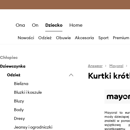
Premium Fashion Benefits >
O
Ona
On
Dziecko
Home
Nowości
Odzież
Obuwie
Akcesoria
Sport
Premium
Chłopiec
Dziewczynka
Odzież
Answear
Mayoral
Kurtki kró
Obuwie
Odzież
Bielizna
Akcesoria
Bluzy
Espadryle
Bielizna
Dresy
Kapcie
Czapki i kapelusze
Bluzki i koszule
Jeansy i ogrodniczki
Klapki i sandały
Krawaty i muchy
Bluzy
Komplety
Mokasyny i półbuty
Paski
Body
Mayoral to eur
mody dziecięcej
Koszule
Sneakersy
Plecaki
Dresy
znaleźć w ponad
wyjątkową po
Kurtki i płaszcze
Zimowe
Rękawiczki
Jeansy i ogrodniczki
wyjątkowemu w