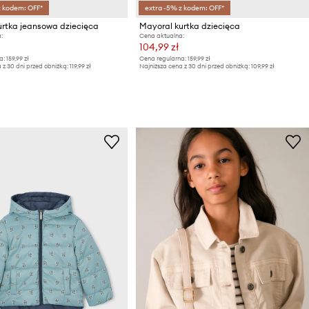
z kodem: OFF*
extra -5% z kodem: OFF*
urtka jeansowa dziecięca
Mayoral kurtka dziecięca
:
Cena aktualna:
104,99 zł
a:
159,99 zł
Cena regularna:
159,99 zł
 z 30 dni przed obniżką:
119,99 zł
Najniższa cena z 30 dni przed obniżką:
109,99 zł