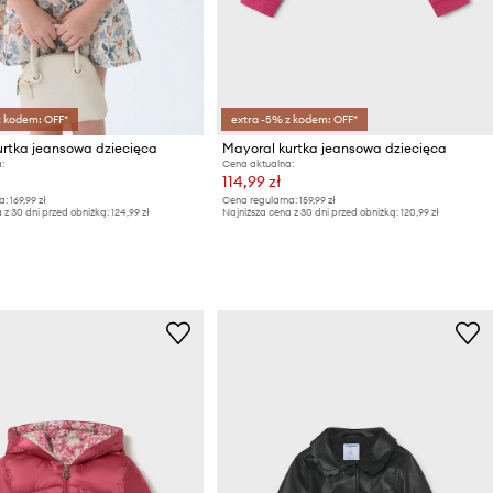
z kodem: OFF*
extra -5% z kodem: OFF*
urtka jeansowa dziecięca
Mayoral kurtka jeansowa dziecięca
:
Cena aktualna:
114,99 zł
a:
169,99 zł
Cena regularna:
159,99 zł
 z 30 dni przed obniżką:
124,99 zł
Najniższa cena z 30 dni przed obniżką:
120,99 zł