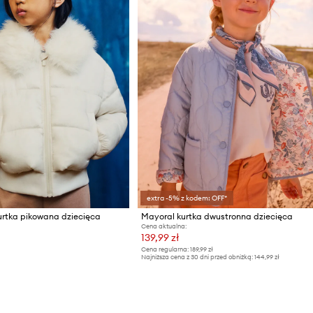
extra -5% z kodem: OFF*
urtka pikowana dziecięca
Mayoral kurtka dwustronna dziecięca
Cena aktualna:
139,99 zł
Cena regularna:
189,99 zł
Najniższa cena z 30 dni przed obniżką:
144,99 zł