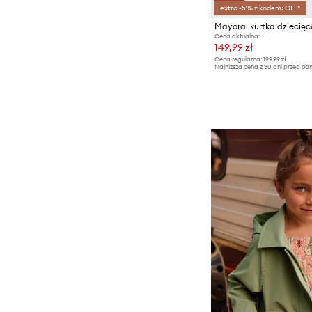
extra -5% z kodem: OFF*
Mayoral kurtka dziecię
Cena aktualna:
149,99 zł
Cena regularna:
199,99 zł
Najniższa cena z 30 dni przed obn