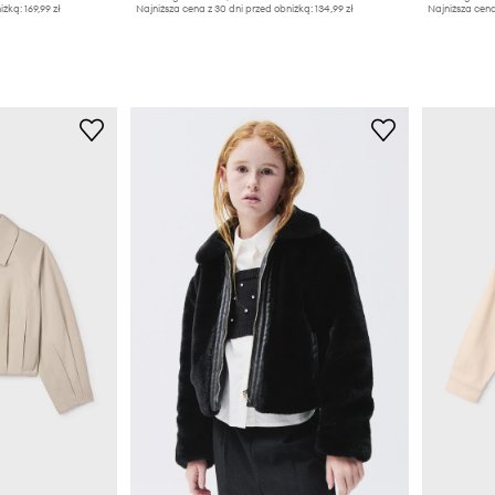
iżką:
169,99 zł
Najniższa cena z 30 dni przed obniżką:
134,99 zł
Najniższa cena