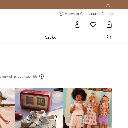
letter >
Regularne nowości >
Answear Club
Journal
Pomoc
branych produktów: 55