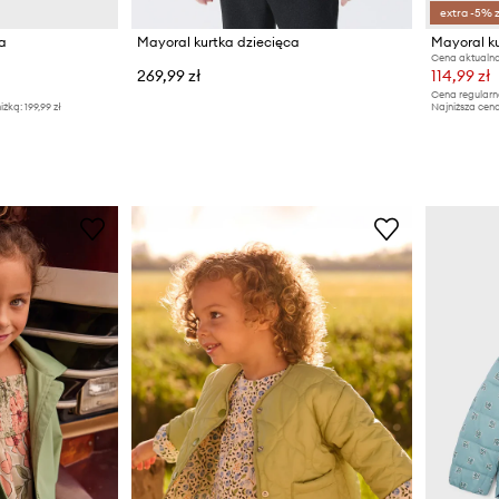
extra -5% 
ca
Mayoral kurtka dziecięca
Mayoral k
Cena aktualna
269,99 zł
114,99 zł
Cena regularn
iżką:
199,99 zł
Najniższa cena