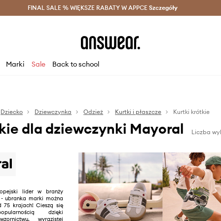
szczędzaj z Answear Club >
FINAL SALE % WIĘKSZE RABATY W APPCE
Dostawa nawet w 24h >
Szczegóły
News
Marki
Sale
Back to school
Dziecko
Dziewczynka
Odzież
Kurtki i płaszcze
Kurtki krótkie
tkie dla dziewczynki Mayoral
Liczba wy
opejski lider w branży
 - ubranka marki można
 75 krajach! Cieszą się
pularnością dzięki
zornictwu, wyrazistej