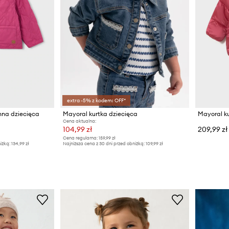
extra -5% z kodem: OFF*
nna dziecięca
Mayoral kurtka dziecięca
Mayoral k
Cena aktualna:
104,99 zł
209,99 zł
Cena regularna:
159,99 zł
iżką:
134,99 zł
Najniższa cena z 30 dni przed obniżką:
109,99 zł