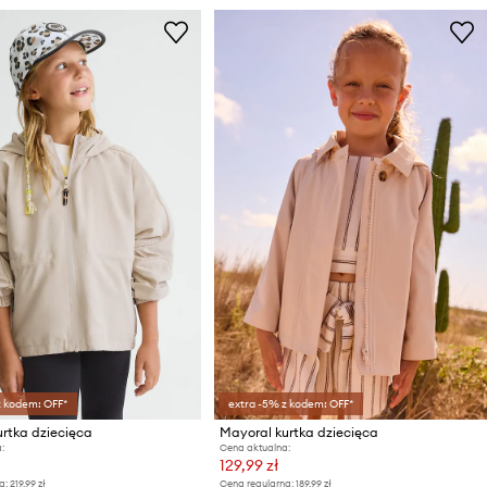
z kodem: OFF*
extra -5% z kodem: OFF*
rtka dziecięca
Mayoral kurtka dziecięca
:
Cena aktualna:
129,99 zł
a:
219,99 zł
Cena regularna:
189,99 zł