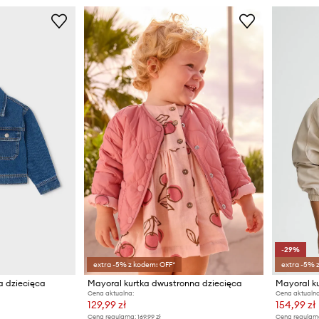
-29%
extra -5% z kodem: OFF*
extra -5% 
a dziecięca
Mayoral kurtka dwustronna dziecięca
Mayoral ku
Cena aktualna:
Cena aktualna
129,99 zł
154,99 zł
Cena regularna:
169,99 zł
Cena regularn