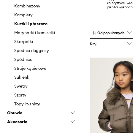
kolorystyce, wła
Marynarki i garnitury
Szaliki i chusty
Kombinezony
jakości wykonani
Odzież kąpielowa
Tekstylia
Komplety
Skarpetki
Kurtki i płaszcze
Spodnie
Marynarki i kamizelki
Od popularnych
Swetry
Skarpetki
Krój
Szorty
Spodnie i legginsy
T-shirty i polo
Spódnice
Stroje kąpielowe
Sukienki
Swetry
Szorty
Topy i t-shirty
Obuwie
Akcesoria
Baleriny
Botki
Biżuteria