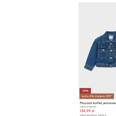
-20%
extra -5% z kodem: OFF*
Mayoral kurtka jeansow
Cena aktualna:
134,99 zł
Cena regularna:
169,99 zł