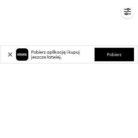
Pobierz aplikację i kupuj
Pobierz
jeszcze łatwiej.
-20%
zniżki** na pierwsze zakupy