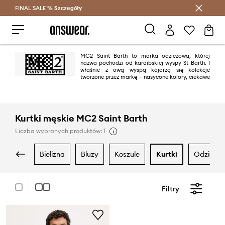
FINAL SALE %
Szczegóły
Oszczędzaj z Answear Club >
MC2 Saint Barth to marka odzieżowa, której
nazwa pochodzi od karaibskiej wyspy St Barth. I
właśnie z ową wyspą kojarzą się kolekcje
tworzone przez markę – nasycone kolory, ciekawe
printy oraz wakacyjny klimat to kwintesencja MC2 Saint Barth.
Kurtki męskie MC2 Saint Barth
Liczba wybranych produktów: 1
bielizna
bluzy
koszule
kurtki
odzież 
Filtry