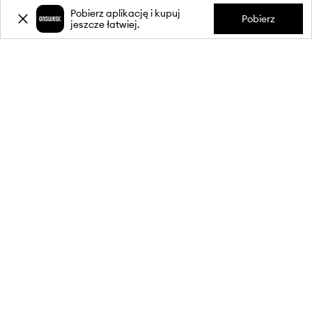
Pobierz aplikację i kupuj
Pobierz
jeszcze łatwiej.
-20%
zniżki** na pierwsze zakupy
za zapis do newslettera.
Dołącz do naszej społeczności, aby otrzymywać informacje o
najnowszych promocjach i produktach.
**Rabat jest jednorazowy, obejmuje nieprzecenione produkty i jest
ważny przy zakupach za min. 350 zł. Rabat nie łączy się z innymi
promocjami, a niektóre produkty mogą być wyłączone z rabatu.
Szczegóły na stronie:
wykluczenia z promocji
.