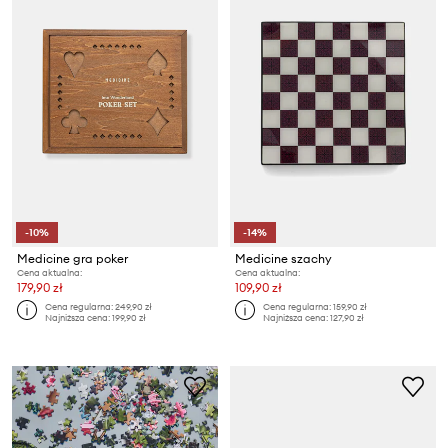
-10%
-14%
Medicine gra poker
Medicine szachy
Cena aktualna:
Cena aktualna:
179,90 zł
109,90 zł
Cena regularna:
249,90 zł
Cena regularna:
159,90 zł
Najniższa cena:
199,90 zł
Najniższa cena:
127,90 zł