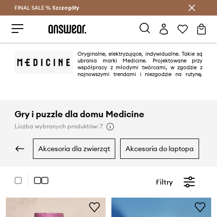
FINAL SALE %
Szczegóły
Oszczędzaj z Answear Club >
Oryginalne, elektryzujące, indywidualne. Takie są
ubrania marki Medicine. Projektowane przy
współpracy z młodymi twórcami, w zgodzie z
najnowszymi trendami i niezgodzie na rutynę.
Lubimy różnorodność i autorskie rozwiązania.
Gry i puzzle dla domu Medicine
Liczba wybranych produktów: 7
akcesoria dla zwierząt
akcesoria do laptopa
Filtry