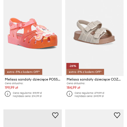
-26%
extra -5% z kodem: OFF*
extra -5% z kodem: OFF*
Melissa sandały dziecięce POSSESSION UNI BB
Melissa sandały dziecięce COZY M LOVER BB
Cena aktualna:
Cena aktualna:
199,99 zł
184,99 zł
Cena regularna:
319,99 zł
Cena regularna:
279,99 zł
Najniższa cena:
214,99 zł
Najniższa cena:
249,99 zł