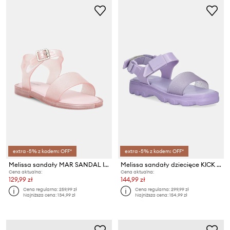
extra -5% z kodem: OFF*
extra -5% z kodem: OFF*
Melissa sandały MAR SANDAL III
Melissa sandały dziecięce KICK OFF SANDAL
Cena aktualna:
Cena aktualna:
129,99 zł
144,99 zł
Cena regularna:
259,99 zł
Cena regularna:
299,99 zł
Najniższa cena:
134,99 zł
Najniższa cena:
154,99 zł