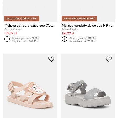
extra -5% z kodem: OFF*
extra -5% z kodem: OFF*
Melissa sandały dziecięce COLORS BB
Melissa sandały dziecięce HIP + HELLO KITTY AND
Cena aktualna:
Cena aktualna:
129,99 zł
169,99 zł
Cena regularna:
229,99 zł
Cena regularna:
319,99 zł
Najniższa cena:
134,99 zł
Najniższa cena:
179,99 zł