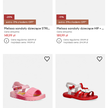
-25%
-11%
extra -5% z kodem: OFF*
extra -5% z kodem: OFF*
Melissa sandały dziecięce STRIPES M LOVER BB
Melissa sandały dziecięce HIP + HELLO KITTY AND
Cena aktualna:
Cena aktualna:
149,99 zł
189,99 zł
Cena regularna:
229,99 zł
Cena regularna:
319,99 zł
Najniższa cena:
199,99 zł
Najniższa cena:
214,99 zł