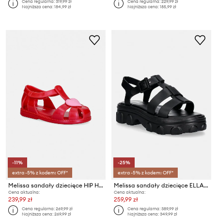
Cena regularna:
319,99 zł
Cena regularna:
229,99 zł
Najniższa cena:
184,99 zł
Najniższa cena:
185,99 zł
-11%
-25%
extra -5% z kodem: OFF*
extra -5% z kodem: OFF*
Melissa sandały dziecięce HIP HEART BALLERINA BB
Melissa sandały dziecięce ELLA INF
Cena aktualna:
Cena aktualna:
239,99 zł
259,99 zł
Cena regularna:
269,99 zł
Cena regularna:
389,99 zł
Najniższa cena:
269,99 zł
Najniższa cena:
349,99 zł