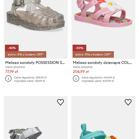
-40%
-50%
extra -5% z kodem: OFF*
extra -5% z kodem: OFF*
Melissa sandały POSSESSION SHINY
Melissa sandały dziecięce COLORLAND MOANA B
Cena aktualna:
Cena aktualna:
77,99 zł
204,99 zł
Cena regularna:
259,99 zł
Cena regularna:
409,99 zł
Najniższa cena:
129,99 zł
Najniższa cena:
409,99 zł