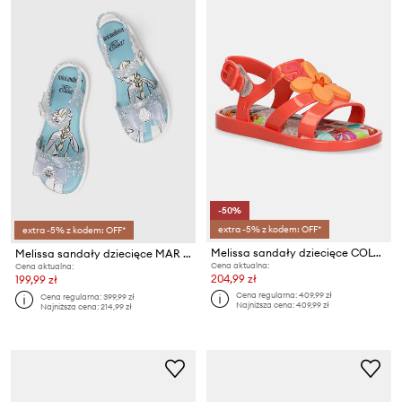
-50%
extra -5% z kodem: OFF*
extra -5% z kodem: OFF*
Melissa sandały dziecięce COLORLAND MOANA B
Melissa sandały dziecięce MAR SANDAL DISNEY
Cena aktualna:
Cena aktualna:
204,99 zł
199,99 zł
Cena regularna:
409,99 zł
Cena regularna:
399,99 zł
Najniższa cena:
409,99 zł
Najniższa cena:
214,99 zł