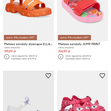
extra -5% z kodem: OFF*
extra -5% z kodem: OFF*
Melissa sandały dziecięce ELLA SANDAL BB
Melissa sandały JUMP PRINT
Cena aktualna:
Cena aktualna:
199,99 zł
154,99 zł
Cena regularna:
329,99 zł
Cena regularna:
269,99 zł
Najniższa cena:
214,99 zł
Najniższa cena:
159,99 zł