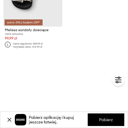
extra -5% z kodem: OFF*
Melissa sandały dziecięce
Cena aktualna:
99,99 zł
Cena regularna:
359,99 zł
Najniższa cena:
104,99 zł
Pobierz aplikację i kupuj
Pobierz
jeszcze łatwiej.