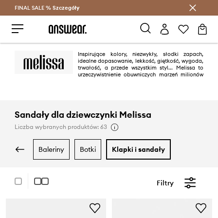
FINAL SALE %
Szczegóły
Oszczędzaj z Answear Club >
Inspirujące kolory, niezwykły, słodki zapach,
idealne dopasowanie, lekkość, giętkość, wygoda,
trwałość, a przede wszystkim styl... Melissa to
urzeczywistnienie obuwniczych marzeń milionów
kobiet na całym świecie. O renomie marki świadczą także limitowane
kolekcje tworzone przez światowej sławy projektantów, takich jak Vivienne
Westwood, Jean Paul Gaultier czy Karl Lagerfeld.
Sandały dla dziewczynki Melissa
Liczba wybranych produktów: 63
baleriny
botki
klapki i sandały
Filtry