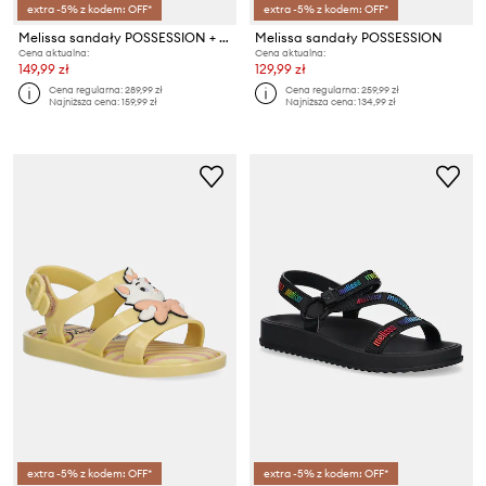
extra -5% z kodem: OFF*
extra -5% z kodem: OFF*
Melissa sandały POSSESSION + PLAY DOH
Melissa sandały POSSESSION
Cena aktualna:
Cena aktualna:
149,99 zł
129,99 zł
Cena regularna:
289,99 zł
Cena regularna:
259,99 zł
Najniższa cena:
159,99 zł
Najniższa cena:
134,99 zł
extra -5% z kodem: OFF*
extra -5% z kodem: OFF*