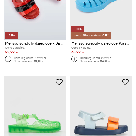
-40%
-21%
extra -5% z kodem: OFF*
Melissa sandały dziecięce x Disney
Melissa sandały dziecięce Possession
Cena aktualna:
Cena aktualna:
93,99 zł
68,99 zł
Cena regularna:
469,99 zł
Cena regularna:
229,99 zł
Najniższa cena:
119,99 zł
Najniższa cena:
114,99 zł