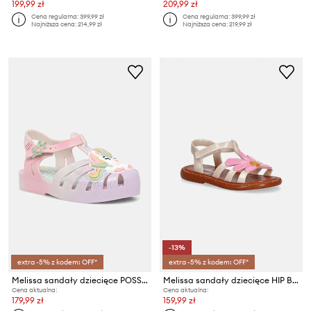
199,99 zł
209,99 zł
Cena regularna:
399,99 zł
Cena regularna:
399,99 zł
Najniższa cena:
214,99 zł
Najniższa cena:
219,99 zł
-13%
extra -5% z kodem: OFF*
extra -5% z kodem: OFF*
Melissa sandały dziecięce POSSESSION UNI BB
Melissa sandały dziecięce HIP BLOOMY BB
Cena aktualna:
Cena aktualna:
179,99 zł
159,99 zł