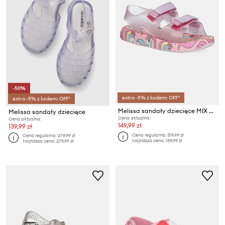
-50%
extra -5% z kodem: OFF*
extra -5% z kodem: OFF*
Melissa sandały dziecięce MIX BB
Melissa sandały dziecięce
Cena aktualna:
Cena aktualna:
149,99 zł
139,99 zł
Cena regularna:
319,99 zł
Cena regularna:
279,99 zł
Najniższa cena:
159,99 zł
Najniższa cena:
279,99 zł