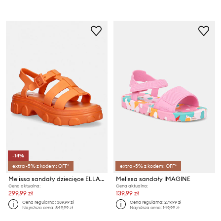
-14%
extra -5% z kodem: OFF*
extra -5% z kodem: OFF*
Melissa sandały dziecięce ELLA INF
Melissa sandały IMAGINE
Cena aktualna:
Cena aktualna:
299,99 zł
139,99 zł
Cena regularna:
389,99 zł
Cena regularna:
279,99 zł
Najniższa cena:
349,99 zł
Najniższa cena:
149,99 zł