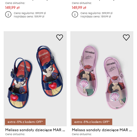
Cena aktualna:
Cena aktualna:
149,99 zł
149,99 zł
Cena regularna:
399,99 zł
Cena regularna:
399,99 zł
Najniższa cena:
159,99 zł
Najniższa cena:
159,99 zł
extra -5% z kodem: OFF*
extra -5% z kodem: OFF*
Melissa sandały dziecięce MAR SANDAL DISNEY
Melissa sandały dziecięce MAR SANDAL DISNEY
Cena aktualna:
Cena aktualna: