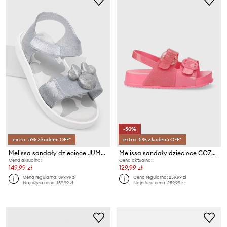
-50%
extra -5% z kodem: OFF*
extra -5% z kodem: OFF*
Melissa sandały dziecięce JUMP DISNEY 100 BB
Melissa sandały dziecięce COZY SANDAL BB
Cena aktualna:
Cena aktualna:
149,99 zł
129,99 zł
Cena regularna:
399,99 zł
Cena regularna:
259,99 zł
Najniższa cena:
159,99 zł
Najniższa cena:
259,99 zł