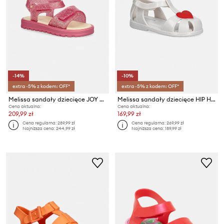
-14%
-10%
extra -5% z kodem: OFF*
extra -5% z kodem: OFF*
Melissa sandały dziecięce JOY BB
Melissa sandały dziecięce HIP HEART BALLERINA BB
Cena aktualna:
Cena aktualna:
209,99 zł
169,99 zł
Cena regularna:
289,99 zł
Cena regularna:
269,99 zł
Najniższa cena:
244,99 zł
Najniższa cena:
189,99 zł