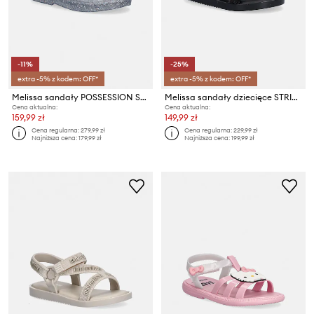
-11%
-25%
extra -5% z kodem: OFF*
extra -5% z kodem: OFF*
Melissa sandały POSSESSION SHINY
Melissa sandały dziecięce STRIPES M LOVER BB
Cena aktualna:
Cena aktualna:
159,99 zł
149,99 zł
Cena regularna:
279,99 zł
Cena regularna:
229,99 zł
Najniższa cena:
179,99 zł
Najniższa cena:
199,99 zł