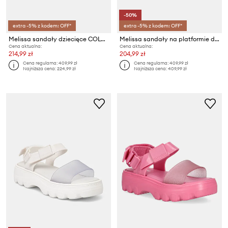
-50%
extra -5% z kodem: OFF*
extra -5% z kodem: OFF*
Melissa sandały dziecięce COLORLAND MOANA B
Melissa sandały na platformie dziecięce KICK OFF SANDAL
Cena aktualna:
Cena aktualna:
214,99 zł
204,99 zł
Cena regularna:
409,99 zł
Cena regularna:
409,99 zł
Najniższa cena:
224,99 zł
Najniższa cena:
409,99 zł