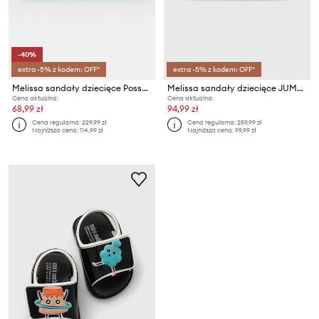
-40%
extra -5% z kodem: OFF*
extra -5% z kodem: OFF*
Melissa sandały dziecięce Possession
Melissa sandały dziecięce JUMP BB
Cena aktualna:
Cena aktualna:
68,99 zł
94,99 zł
Cena regularna:
229,99 zł
Cena regularna:
259,99 zł
Najniższa cena:
114,99 zł
Najniższa cena:
99,99 zł