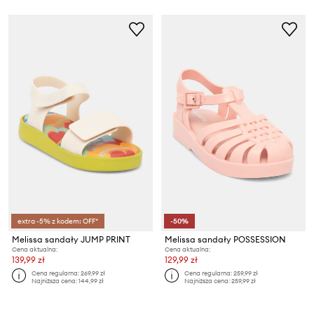
extra -5% z kodem: OFF*
-50%
Melissa sandały JUMP PRINT
Melissa sandały POSSESSION
Cena aktualna:
Cena aktualna:
139,99 zł
129,99 zł
Cena regularna:
269,99 zł
Cena regularna:
259,99 zł
Najniższa cena:
144,99 zł
Najniższa cena:
259,99 zł