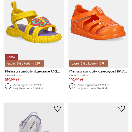
-50%
extra -5% z kodem: OFF*
extra -5% z kodem: OFF*
Melissa sandały dziecięce CREATE + PLAY DOH
Melissa sandały dziecięce HIP DAYDREAM
Cena aktualna:
Cena aktualna:
159,99 zł
109,99 zł
Cena regularna:
319,99 zł
Cena regularna:
209,99 zł
Najniższa cena:
319,99 zł
Najniższa cena:
114,99 zł