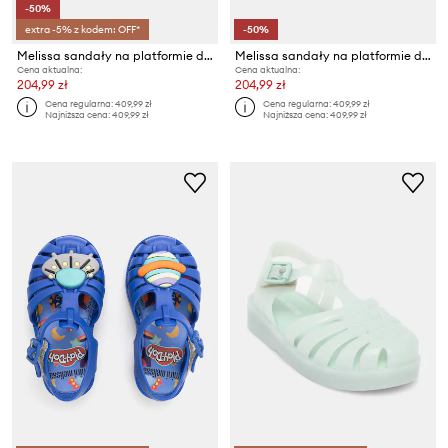
-50%
extra -5% z kodem: OFF*
-50%
Melissa sandały na platformie dziecięce KICK OFF SANDAL
Melissa sandały na platformie dziecięce KICK OFF SANDAL
Cena aktualna:
Cena aktualna:
204,99 zł
204,99 zł
Cena regularna:
409,99 zł
Cena regularna:
409,99 zł
Najniższa cena:
409,99 zł
Najniższa cena:
409,99 zł