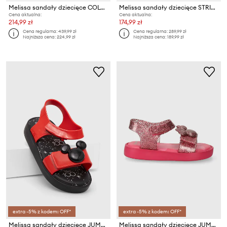
Melissa sandały dziecięce COLORLAND MARIE B
Melissa sandały dziecięce STRIPES M LOVER INF
Cena aktualna:
Cena aktualna:
214,99 zł
174,99 zł
Cena regularna:
439,99 zł
Cena regularna:
289,99 zł
Najniższa cena:
224,99 zł
Najniższa cena:
189,99 zł
extra -5% z kodem: OFF*
extra -5% z kodem: OFF*
Melissa sandały dziecięce JUMP DISNEY 100 BB
Melissa sandały dziecięce JUMP DISNEY 100 BB