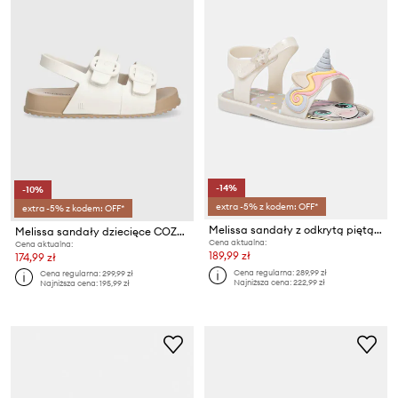
-14%
-10%
extra -5% z kodem: OFF*
extra -5% z kodem: OFF*
Melissa sandały z odkrytą piętą dziecięce MAR SANDAL UNI BB
Melissa sandały dziecięce COZY SANDAL BB
Cena aktualna:
Cena aktualna:
189,99 zł
174,99 zł
Cena regularna:
289,99 zł
Cena regularna:
299,99 zł
Najniższa cena:
222,99 zł
Najniższa cena:
195,99 zł