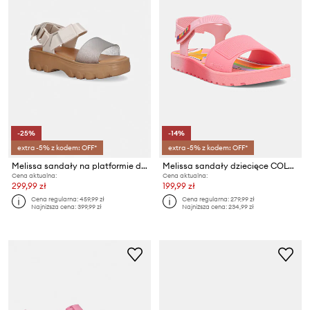
-25%
-14%
extra -5% z kodem: OFF*
extra -5% z kodem: OFF*
Melissa sandały na platformie dziecięce KICK OFF SANDAL
Melissa sandały dziecięce COLORS INF
Cena aktualna:
Cena aktualna:
299,99 zł
199,99 zł
Cena regularna:
459,99 zł
Cena regularna:
279,99 zł
Najniższa cena:
399,99 zł
Najniższa cena:
234,99 zł