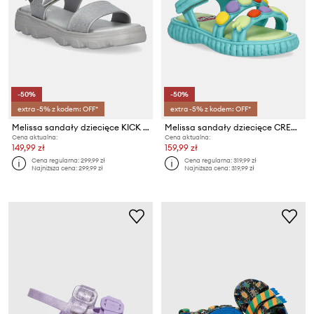
-50%
-50%
extra -5% z kodem: OFF*
extra -5% z kodem: OFF*
Melissa sandały dziecięce KICK OFF SANDAL
Melissa sandały dziecięce CREATE + PLAY DOH
Cena aktualna:
Cena aktualna:
149,99 zł
159,99 zł
Cena regularna:
299,99 zł
Cena regularna:
319,99 zł
Najniższa cena:
299,99 zł
Najniższa cena:
319,99 zł