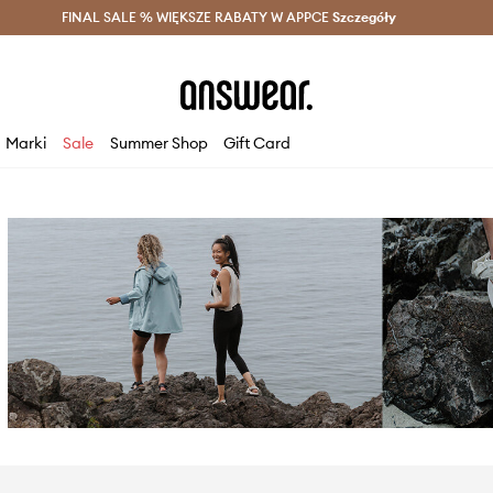
szczędzaj z Answear Club >
FINAL SALE % WIĘKSZE RABATY W APPCE
Dostawa nawet w 24h >
Szczegóły
News
Marki
Sale
Summer Shop
Gift Card