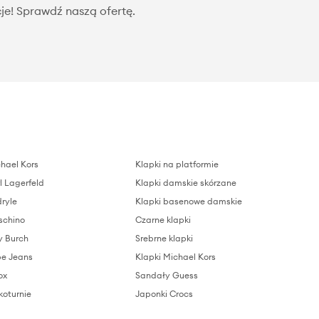
je! Sprawdź naszą ofertę.
hael Kors
Klapki na platformie
l Lagerfeld
Klapki damskie skórzane
ryle
Klapki basenowe damskie
schino
Czarne klapki
y Burch
Srebrne klapki
pe Jeans
Klapki Michael Kors
ox
Sandały Guess
koturnie
Japonki Crocs