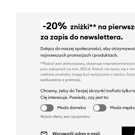
-20%
zniżki** na pierws
za zapis do newslettera.
Dołącz do naszej społeczności, aby otrzymywać
najnowszych promocjach i produktach.
**Rabat jest jednorazowy, obejmuje nieprzecenione pro
przy zakupach za min. 350 zł. Rabat nie łączy się z i
niektóre produkty mogą być wyłączone z rabatu. Szcze
wykluczenia z promocji
.
Chcemy, żeby do Twojej skrzynki trafiało tylko 
Cię interesuje. Powiedz, czy jest to:
Moda damska
Moda męsk
Wybór oferty jest opcjonalny