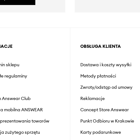
MACJE
OBSŁUGA KLIENTA
in sklepu
Dostawa i koszty wysyłki
łe regulaminy
Metody płatności
Zwroty/odstąp od umowy
 Answear Club
Reklamacje
cja mobilna ANSWEAR
Concept Store Answear
prezentowania towarów
Punkt Odbioru w Krakowie
cja zużytego sprzętu
Karty podarunkowe