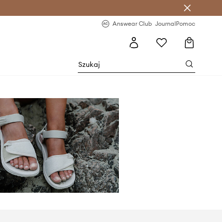
letter >
Regularne nowości >
Answear Club
Journal
Pomoc