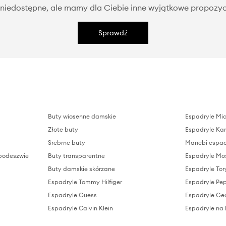
niedostępne, ale mamy dla Ciebie inne wyjątkowe propozyc
Sprawdź
Buty wiosenne damskie
Espadryle Mic
Złote buty
Espadryle Kar
Srebrne buty
Manebi espad
podeszwie
Buty transparentne
Espadryle Mo
Buty damskie skórzane
Espadryle Tor
Espadryle Tommy Hilfiger
Espadryle Pe
Espadryle Guess
Espadryle Ge
Espadryle Calvin Klein
Espadryle na 