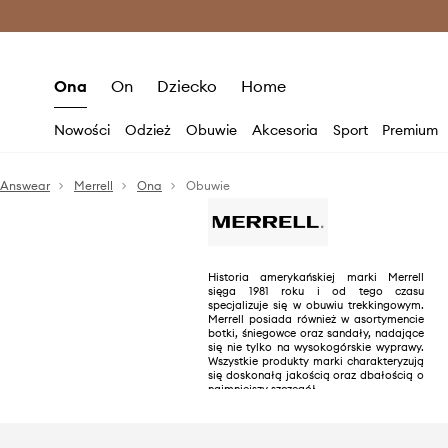
Premium Fashion Benefits >
O
Ona
On
Dziecko
Home
Nowości
Odzież
Obuwie
Akcesoria
Sport
Premium
Answear
Merrell
Ona
Obuwie
Historia amerykańskiej marki Merrell
sięga 1981 roku i od tego czasu
specjalizuje się w obuwiu trekkingowym.
Merrell posiada również w asortymencie
botki, śniegowce oraz sandały, nadające
się nie tylko na wysokogórskie wyprawy.
Wszystkie produkty marki charakteryzują
się doskonałą jakością oraz dbałością o
najmniejszy szczegół.