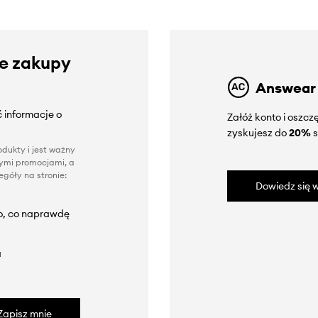
ze zakupy
Answear
 informacje o
Załóż konto i oszc
zyskujesz do
20%
s
dukty i jest ważny
nnymi promocjami, a
góły na stronie:
Dowiedz się w
to, co naprawdę
a
Zapisz mnie