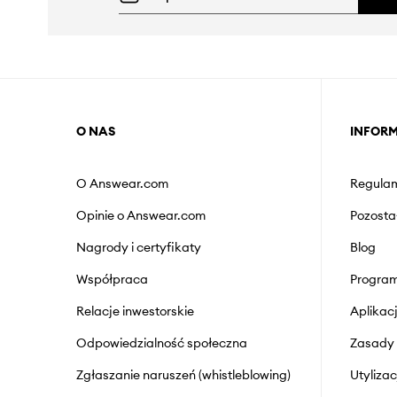
O NAS
INFOR
O Answear.com
Regulam
Opinie o Answear.com
Pozosta
Nagrody i certyfikaty
Blog
Współpraca
Program
Relacje inwestorskie
Aplika
Odpowiedzialność społeczna
Zasady 
Zgłaszanie naruszeń (whistleblowing)
Utyliza