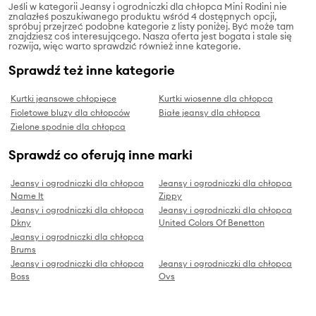
Jeśli w kategorii Jeansy i ogrodniczki dla chłopca Mini Rodini nie
znalazłeś poszukiwanego produktu wśród 4 dostępnych opcji,
spróbuj przejrzeć podobne kategorie z listy poniżej. Być może tam
znajdziesz coś interesującego. Nasza oferta jest bogata i stale się
rozwija, więc warto sprawdzić również inne kategorie.
Sprawdź też inne kategorie
Kurtki jeansowe chłopięce
Kurtki wiosenne dla chłopca
Fioletowe bluzy dla chłopców
Białe jeansy dla chłopca
Zielone spodnie dla chłopca
Sprawdź co oferują inne marki
Jeansy i ogrodniczki dla chłopca
Jeansy i ogrodniczki dla chłopca
Name It
Zippy
Jeansy i ogrodniczki dla chłopca
Jeansy i ogrodniczki dla chłopca
Dkny
United Colors Of Benetton
Jeansy i ogrodniczki dla chłopca
Brums
Jeansy i ogrodniczki dla chłopca
Jeansy i ogrodniczki dla chłopca
Boss
Ovs