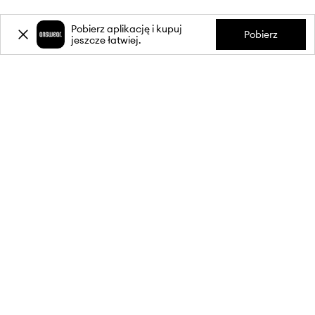
Pobierz aplikację i kupuj
Pobierz
jeszcze łatwiej.
-20%
zniżki** na pierwsze zakupy
za zapis do newslettera.
Dołącz do naszej społeczności, aby otrzymywać informacje o
najnowszych promocjach i produktach.
**Rabat jest jednorazowy, obejmuje nieprzecenione produkty i jest
ważny przy zakupach za min. 350 zł. Rabat nie łączy się z innymi