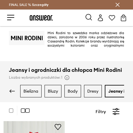
FINAL SALE %
Szczegóły
Oszczędzaj z Answear Club >
Mini Rodini to szwedzka marka odzieżowa dla
dzieci, założona w 2006 roku przez ilustratorkę
Cassandrę Rodin. Kolekcje brandu wyróżniają się
soczystymi kolorami oraz oryginalnymi
nadrukami, tworząc charakterystyczny design. Mini Rodini zwraca
szczególną uwagę na jakość i kreatywność swoich produktów ale również
stara się aby ubrania, które oferują powstawały w warunkach przyjaznych
dla środowiska.
Jeansy i ogrodniczki dla chłopca Mini Rodini
Liczba wybranych produktów: 1
bielizna
bluzy
body
dresy
jeansy i og
Filtry