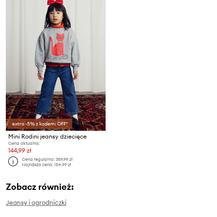
extra -5% z kodem: OFF*
Mini Rodini jeansy dziecięce
Cena aktualna:
144,99 zł
Cena regularna:
359,99 zł
Najniższa cena:
154,99 zł
Zobacz również:
Jeansy i ogrodniczki