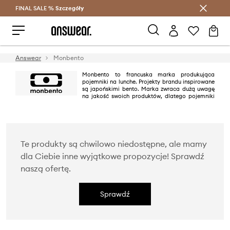
FINAL SALE %
Szczegóły
Oszczędzaj z Answear Club >
Answear
Monbento
Monbento to francuska marka produkująca
pojemniki na lunche. Projekty brandu inspirowane
są japońskimi bento. Marka zwraca dużą uwagę
na jakość swoich produktów, dlatego pojemniki
Monobento są lekkie, wytrzymałe oraz produkowane z tworzyw
nieszkodliwych dla zdrowia.
Te produkty są chwilowo niedostępne, ale mamy
dla Ciebie inne wyjątkowe propozycje! Sprawdź
naszą ofertę.
Sprawdź