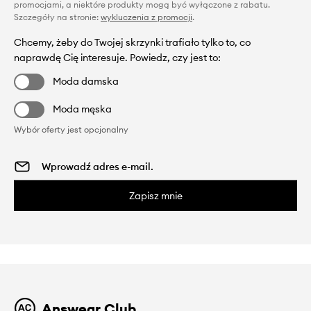
promocjami, a niektóre produkty mogą być wyłączone z rabatu.
Szczegóły na stronie:
wykluczenia z promocji
.
Chcemy, żeby do Twojej skrzynki trafiało tylko to, co
naprawdę Cię interesuje. Powiedz, czy jest to:
Moda damska
Moda męska
Wybór oferty jest opcjonalny
Zapisz mnie
Answear Club