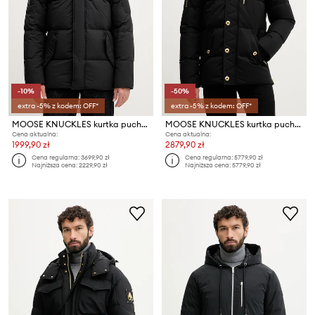
-10%
-50%
extra -5% z kodem: OFF*
extra -5% z kodem: OFF*
MOOSE KNUCKLES kurtka puchowa EVEREST
MOOSE KNUCKLES kurtka puchowa Gold 3Q
Cena aktualna:
Cena aktualna:
1999,90 zł
2879,90 zł
Cena regularna:
3699,90 zł
Cena regularna:
5779,90 zł
Najniższa cena:
2229,90 zł
Najniższa cena:
5779,90 zł