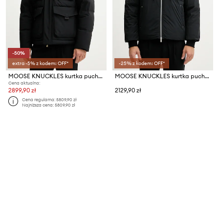
-50%
extra -5% z kodem: OFF*
-25% z kodem: OFF*
MOOSE KNUCKLES kurtka puchowa DUFROST
MOOSE KNUCKLES kurtka puchowa męska NORTHDALE
Cena aktualna:
2899,90 zł
2129,90 zł
Cena regularna:
5809,90 zł
Najniższa cena:
5809,90 zł