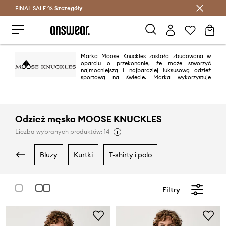
FINAL SALE %
Szczegóły
Oszczędzaj z Answear Club >
Marka Moose Knuckles została zbudowana w
oparciu o przekonanie, że może stworzyć
najmocniejszą i najbardziej luksusową odzież
sportową na świecie. Marka wykorzystuje
kanadyjskie know-how oraz dziedzictwo do każdego włókna, ściegu i
zamka błyskawicznego. Stawia na nienaganne krawiectwo, etyczne
materiały i najwyższej jakości sprzęt. Misją Moose Knuckles jest rozgrzać
Cię do głębi, abyś mógł rozpalić ogień w sobie.
Odzież męska MOOSE KNUCKLES
Liczba wybranych produktów: 14
bluzy
kurtki
t-shirty i polo
Filtry