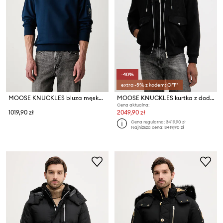
-40%
extra -5% z kodem: OFF*
MOOSE KNUCKLES bluza męska bawełniana
MOOSE KNUCKLES kurtka z dodatkiem wełny ELINGTON
Cena aktualna:
1019,90 zł
2049,90 zł
Cena regularna:
3419,90 zł
Najniższa cena:
3419,90 zł