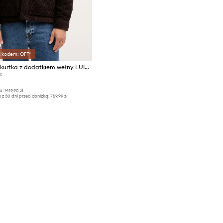
z kodem: OFF*
Mos Mosh kurtka z dodatkiem wełny LUIS
:
a:
1419,90 zł
 z 30 dni przed obniżką:
759,99 zł