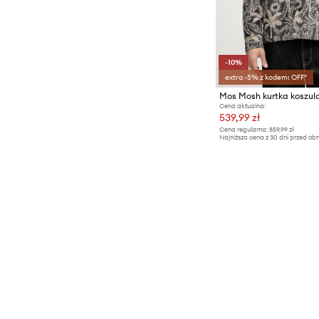
-10%
extra -5% z kodem: OFF*
Cena aktualna:
539,99 zł
Cena regularna:
859,99 zł
Najniższa cena z 30 dni przed obn