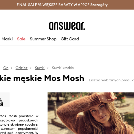
szczędzaj z Answear Club >
FINAL SALE % WIĘKSZE RABATY W APPCE
Dostawa nawet w 24h >
Szczegóły
News
Marki
Sale
Summer Shop
Gift Card
On
Odzież
Kurtki
Kurtki krótkie
tkie męskie Mos Mosh
Liczba wybranych produk
Mos Mosh powstała w
czątkowo produkowali
konale skrojone spodnie.
wzrostem popularności
rzył swój asortyment. W