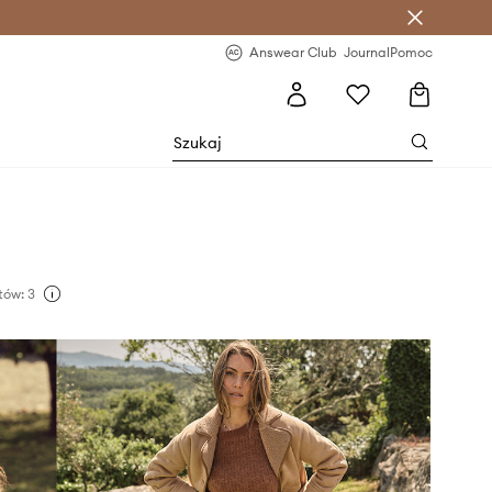
letter >
Regularne nowości >
Answear Club
Journal
Pomoc
tów: 3