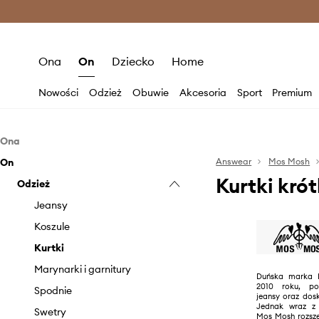
Premium Fashion Benefits >
O
Ona
On
Dziecko
Home
Nowości
Odzież
Obuwie
Akcesoria
Sport
Premium
Ona
On
Odzież
Answear
Mos Mosh
Kurtki kró
Odzież
Bluzki i koszule
Bluzy
Jeansy
Jeansy
Koszule
Kurtki
Kurtki
Marynarki i kamizelki
Marynarki i garnitury
Duńska marka 
2010 roku, po
Płaszcze
Spodnie
jeansy oraz dos
Jednak wraz z 
Sukienki
Swetry
Mos Mosh rozsze