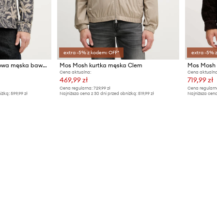
extra -5% z kodem: OFF*
extra -5% 
Mos Mosh kurtka koszulowa męska bawełniana David
Mos Mosh kurtka męska Clem
Cena aktualna:
Cena aktualna
469,99 zł
719,99 zł
Cena regularna:
729,99 zł
Cena regularn
iżką:
599,99 zł
Najniższa cena z 30 dni przed obniżką:
519,99 zł
Najniższa cena