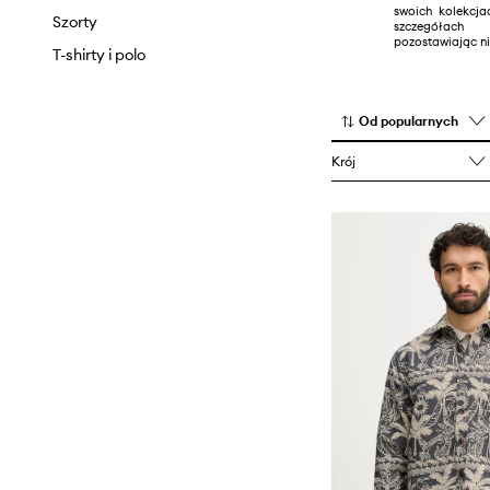
swoich kolekcja
Spodnie i legginsy
Szorty
szczegółach
pozostawiając n
Spódnice
T-shirty i polo
Szorty
Swetry
Od popularnych
Topy i t-shirty
Krój