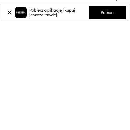
Pobierz aplikację i kupuj
Pobierz
jeszcze łatwiej.
INFORMACJE
OBSŁUGA KLIENTA
APLIKACJA MOBILNA
OBSERWUJ NAS NA: