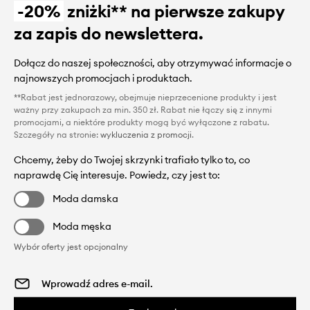
-20%
zniżki** na pierwsze zakupy
za zapis do newslettera.
Dołącz do naszej społeczności, aby otrzymywać informacje o
najnowszych promocjach i produktach.
**Rabat jest jednorazowy, obejmuje nieprzecenione produkty i jest
ważny przy zakupach za min. 350 zł. Rabat nie łączy się z innymi
promocjami, a niektóre produkty mogą być wyłączone z rabatu.
Szczegóły na stronie:
wykluczenia z promocji
.
Chcemy, żeby do Twojej skrzynki trafiało tylko to, co
naprawdę Cię interesuje. Powiedz, czy jest to:
Moda damska
Moda męska
Wybór oferty jest opcjonalny