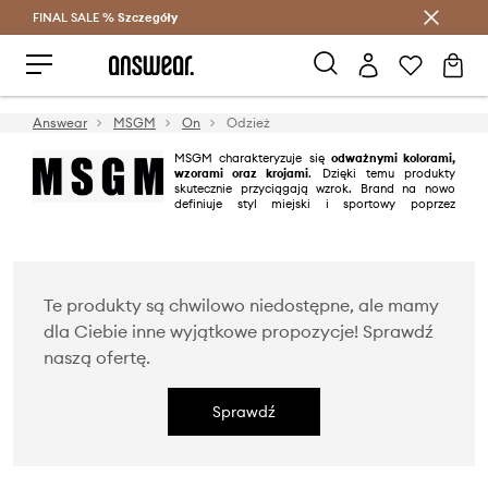
FINAL SALE %
Szczegóły
Oszczędzaj z Answear Club >
Answear
MSGM
On
Odzież
MSGM charakteryzuje się
odważnymi kolorami,
wzorami oraz krojami
. Dzięki temu produkty
skutecznie przyciągają wzrok. Brand na nowo
definiuje styl miejski i sportowy poprzez
doskonały kunszt oraz włoski akcent widoczny w kolekcjach. Postaw na
świeże podejście do mody razem z tą energiczną marką.
Te produkty są chwilowo niedostępne, ale mamy
dla Ciebie inne wyjątkowe propozycje! Sprawdź
naszą ofertę.
Sprawdź