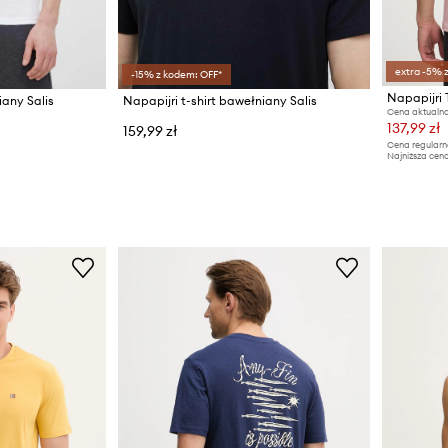
extra -5% 
-15% z kodem: OFF*
iany Salis
Napapijri t-shirt bawełniany Salis
Cena aktualna
137,99 zł
159,99 zł
Cena regularn
Najniższa cena