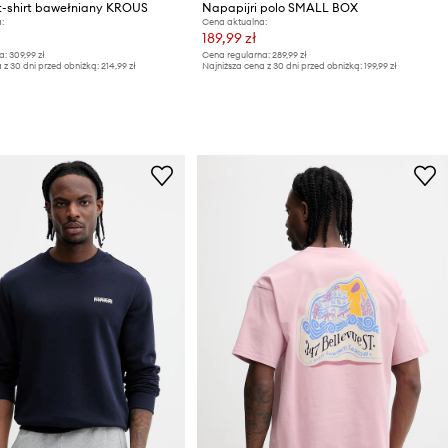
 t-shirt bawełniany KROUS
Napapijri polo SMALL BOX
:
Cena aktualna:
189,99 zł
a:
309,99 zł
Cena regularna:
289,99 zł
 z 30 dni przed obniżką:
214,99 zł
Najniższa cena z 30 dni przed obniżką:
199,99 zł