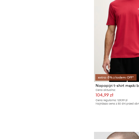
extra -5% z kodem: OFF*
Cena aktualna:
104,99 zł
Cena regularna:
129,99 zł
Najniższa cena z 30 dni przed obn