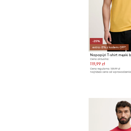
-25%
extra -5% z kodem: OFF*
Cena aktualna:
119,99 zł
Cena regularna:
159,99 zł
Najniższa cena od wprowadzenia