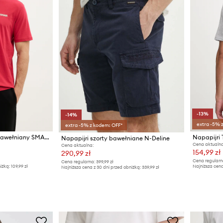
-13%
-14%
extra -5% 
extra -5% z kodem: OFF*
Napapijri t-shirt męski bawełniany SMALL BOX
Napapijri szorty bawełniane N-Deline
Cena aktualna
Cena aktualna:
154,99 zł
290,99 zł
Cena regularn
Cena regularna:
399,99 zł
iżką:
109,99 zł
Najniższa cena
Najniższa cena z 30 dni przed obniżką:
339,99 zł