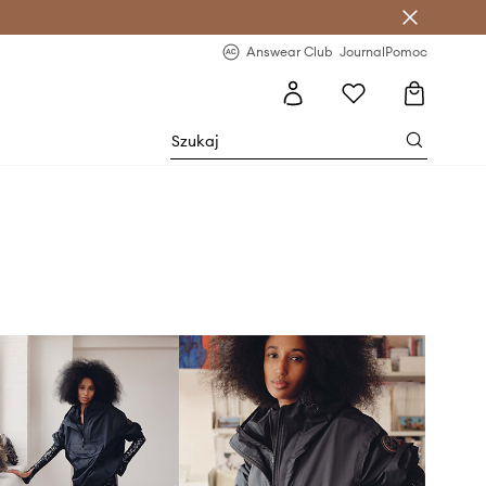
letter >
Regularne nowości >
Answear Club
Journal
Pomoc