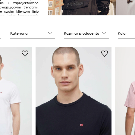
 ale i zaprojektowana
wiązującymi trendami.
e swoim klientom linię
ch, które fantastycznie
jący na ulicach miejski
Kategoria
Rozmiar producenta
Kolor