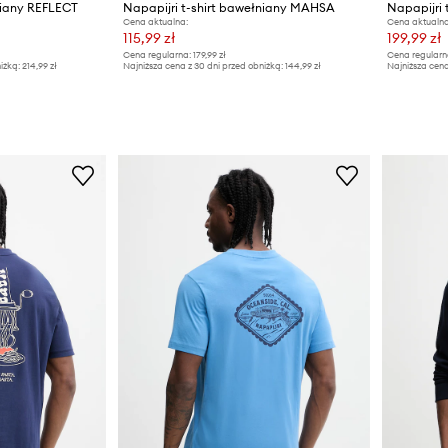
niany REFLECT
Napapijri t-shirt bawełniany MAHSA
Napapijri
Cena aktualna:
Cena aktualna
115,99 zł
199,99 zł
Cena regularna:
179,99 zł
Cena regularn
iżką:
214,99 zł
Najniższa cena z 30 dni przed obniżką:
144,99 zł
Najniższa cena