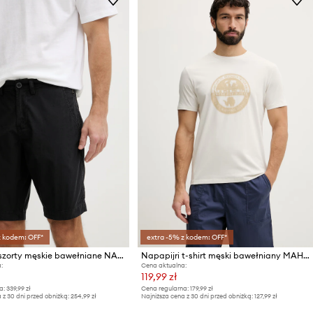
z kodem: OFF*
extra -5% z kodem: OFF*
Napapijri szorty męskie bawełniane NAKURU 6
Napapijri t-shirt męski bawełniany MAHSA
:
Cena aktualna:
119,99 zł
a:
339,99 zł
Cena regularna:
179,99 zł
 z 30 dni przed obniżką:
254,99 zł
Najniższa cena z 30 dni przed obniżką:
127,99 zł