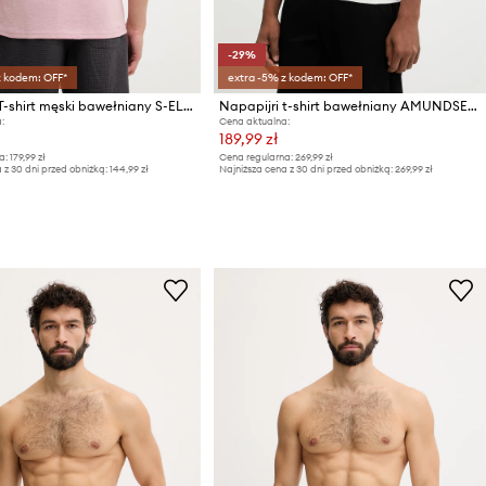
-29%
z kodem: OFF*
extra -5% z kodem: OFF*
Napapijri T-shirt męski bawełniany S-ELIOR
Napapijri t-shirt bawełniany AMUNDSEN
:
Cena aktualna:
189,99 zł
a:
179,99 zł
Cena regularna:
269,99 zł
 z 30 dni przed obniżką:
144,99 zł
Najniższa cena z 30 dni przed obniżką:
269,99 zł