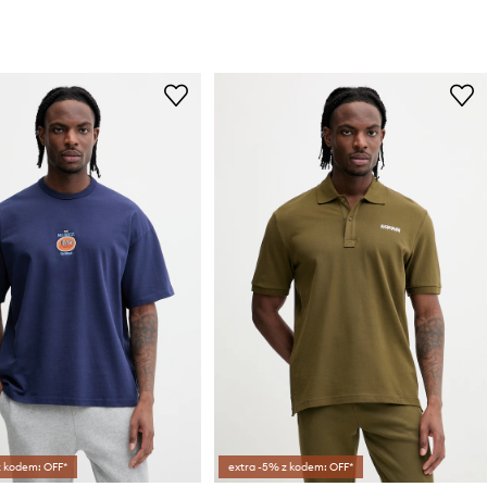
z kodem: OFF*
extra -5% z kodem: OFF*