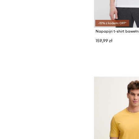
-15% z kodem: OFF*
Napapijri t-shirt bawełn
159,99 zł