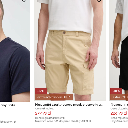
-12%
-10%
extra -5% z kodem: OFF*
extra -5% 
Napapijri szorty cargo męskie bawełniane N-Deline
iany Salis
Cena aktualna:
Cena aktualna
279,99 zł
226,99 zł
Cena regularna:
399,99 zł
Cena regularn
Najniższa cena z 30 dni przed obniżką:
319,99 zł
Najniższa cena
iżką:
129,99 zł