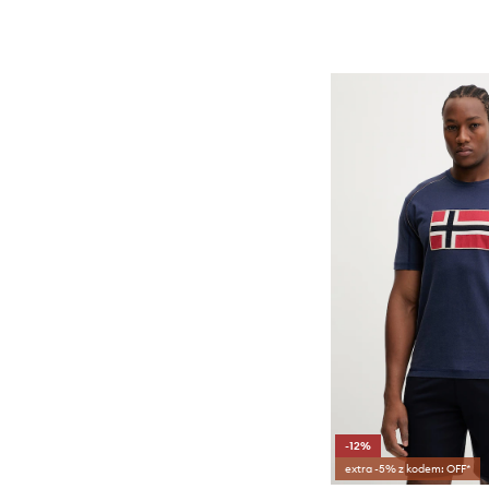
-12%
extra -5% z kodem: OFF*