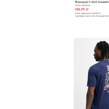
Napapijri t-shirt baweł
Cena aktualna:
188,99 zł
Cena regularna:
269,99 zł
Najniższa cena z 30 dni przed obn