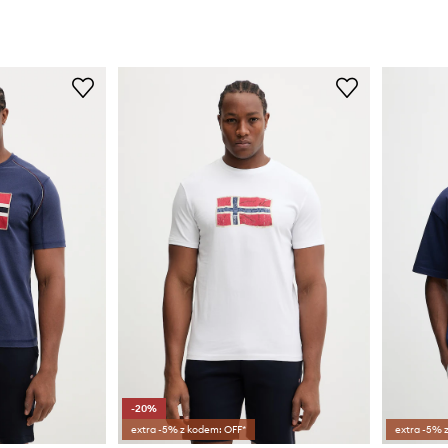
-20%
extra -5% z kodem: OFF*
extra -5% 