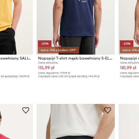
-20%
-20%
extra -5% z kodem: OFF*
extra -5% 
Napapijri T-shirt męski bawełniany SALIS
Napapijri T-shirt męski bawełniany S-ELIOR
Cena aktualna:
Cena aktualna
115,99 zł
181,99 zł
Cena regularna:
179,99 zł
Cena regularn
 do sprzedaży:
159,99 zł
Najniższa cena z 30 dni przed obniżką:
144,99 zł
Najniższa cena