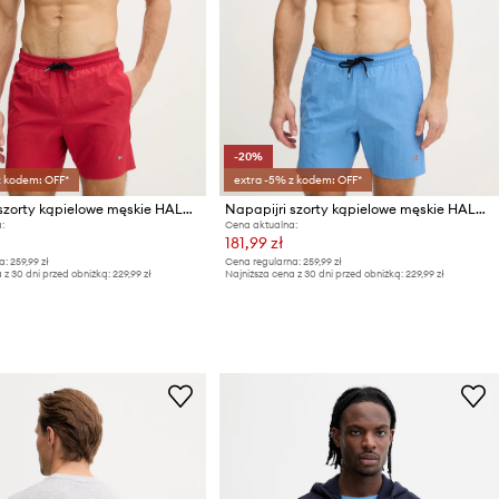
-20%
z kodem: OFF*
extra -5% z kodem: OFF*
Napapijri szorty kąpielowe męskie HALDANE
Napapijri szorty kąpielowe męskie HALDANE
:
Cena aktualna:
181,99 zł
a:
259,99 zł
Cena regularna:
259,99 zł
 z 30 dni przed obniżką:
229,99 zł
Najniższa cena z 30 dni przed obniżką:
229,99 zł