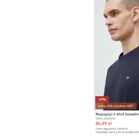
-37%
extra -5% z kodem: OFF*
Napapijri t-shirt bawełn
Cena aktualna:
80,99 zł
Cena regularna:
159,99 zł
Najniższa cena z 30 dni przed obn