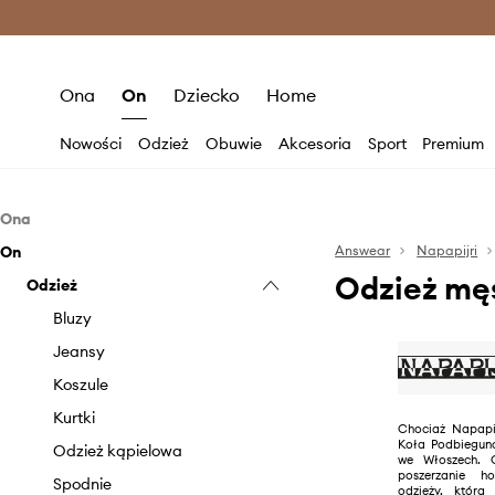
Premium Fashion Benefits >
O
Ona
On
Dziecko
Home
Nowości
Odzież
Obuwie
Akcesoria
Sport
Premium
Ona
On
Odzież
Answear
Napapijri
Odzież męs
Obuwie
Odzież
Bluzy
Akcesoria
Kurtki
Botki
Bluzy
Spodnie i legginsy
Sneakersy
Czapki i kapelusze
Jeansy
Szorty
Śniegowce
Plecaki
Koszule
Swetry
Trampki i tenisówki
Torebki
Kurtki
Chociaż Napapij
Koła Podbiegun
Topy i t-shirty
Odzież kąpielowa
we Włoszech. 
poszerzanie h
Spodnie
odzieży, która