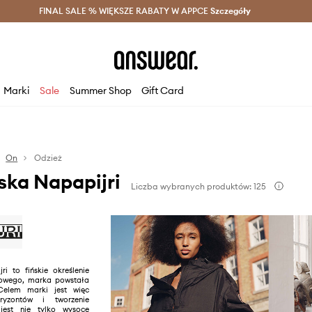
szczędzaj z Answear Club >
FINAL SALE % WIĘKSZE RABATY W APPCE
Dostawa nawet w 24h >
Szczegóły
News
Marki
Sale
Summer Shop
Gift Card
On
Odzież
ka Napapijri
Liczba wybranych produktów: 125
ri to fińskie określenie
owego, marka powstała
Celem marki jest więc
oryzontów i tworzenie
 jest nie tylko wysoce