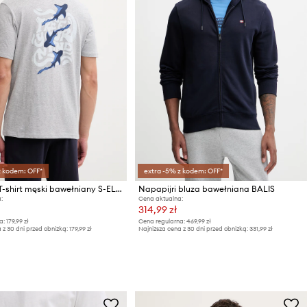
z kodem: OFF*
extra -5% z kodem: OFF*
Napapijri T-shirt męski bawełniany S-ELIOR
Napapijri bluza bawełniana BALIS
:
Cena aktualna:
314,99 zł
a:
179,99 zł
Cena regularna:
469,99 zł
 z 30 dni przed obniżką:
179,99 zł
Najniższa cena z 30 dni przed obniżką:
331,99 zł