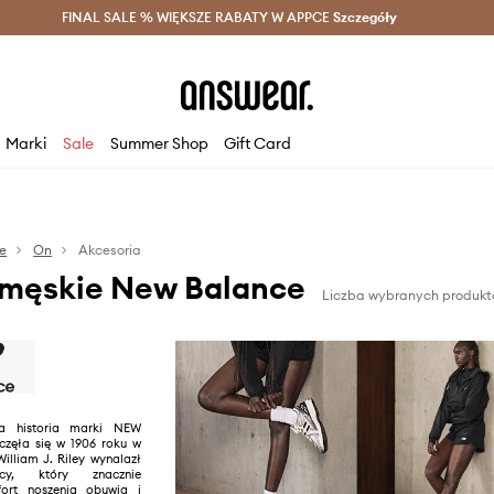
szczędzaj z Answear Club >
FINAL SALE % WIĘKSZE RABATY W APPCE
Dostawa nawet w 24h >
Szczegóły
News
Marki
Sale
Summer Shop
Gift Card
e
On
Akcesoria
 męskie New Balance
Liczba wybranych produkt
ia historia marki NEW
zęła się w 1906 roku w
William J. Riley wynalazł
ący, który znacznie
ort noszenia obuwia i