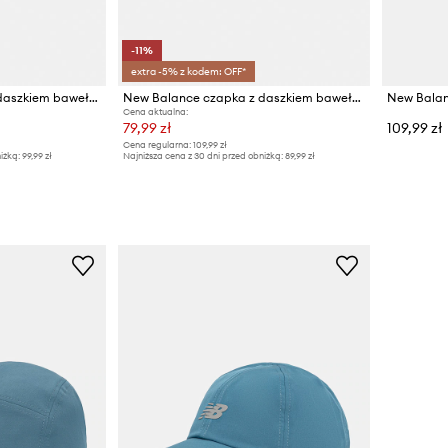
-11%
extra -5% z kodem: OFF*
New Balance czapka z daszkiem bawełniana
New Balance czapka z daszkiem bawełniana
New Bala
Cena aktualna:
79,99 zł
109,99 zł
Cena regularna:
109,99 zł
iżką:
99,99 zł
Najniższa cena z 30 dni przed obniżką:
89,99 zł