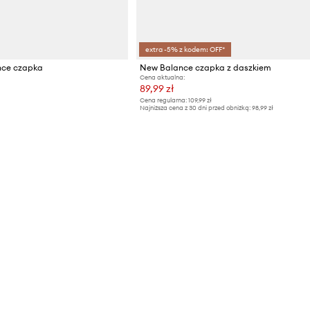
extra -5% z kodem: OFF*
nce czapka
New Balance czapka z daszkiem
Cena aktualna:
89,99 zł
Cena regularna:
109,99 zł
Najniższa cena z 30 dni przed obniżką:
98,99 zł