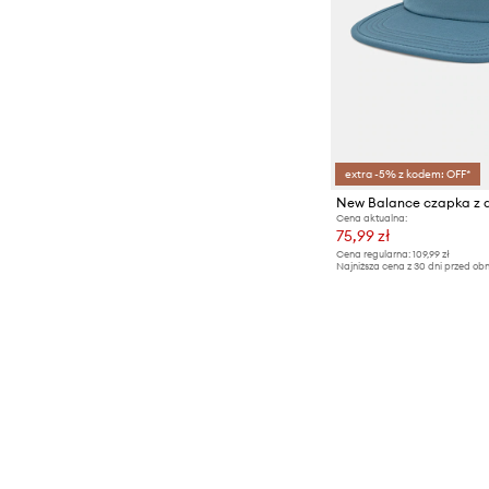
extra -5% z kodem: OFF*
New Balance czapka z 
Cena aktualna:
75,99 zł
Cena regularna:
109,99 zł
Najniższa cena z 30 dni przed obn