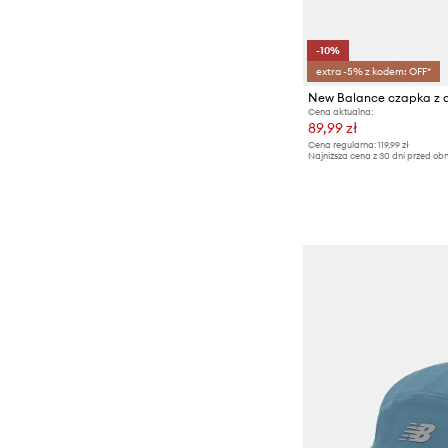
-10%
extra -5% z kodem: OFF*
Cena aktualna:
89,99 zł
Cena regularna:
119,99 zł
Najniższa cena z 30 dni przed obn