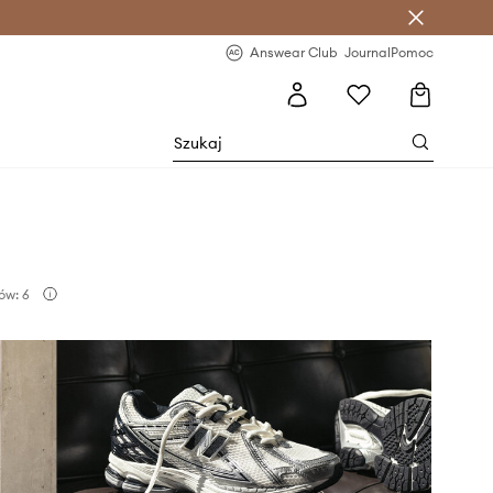
letter >
Regularne nowości >
Answear Club
Journal
Pomoc
ów: 6