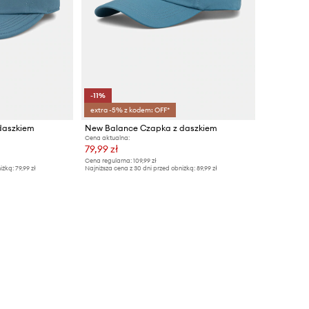
-11%
extra -5% z kodem: OFF*
daszkiem
New Balance Czapka z daszkiem
Cena aktualna:
79,99 zł
Cena regularna:
109,99 zł
iżką:
79,99 zł
Najniższa cena z 30 dni przed obniżką:
89,99 zł