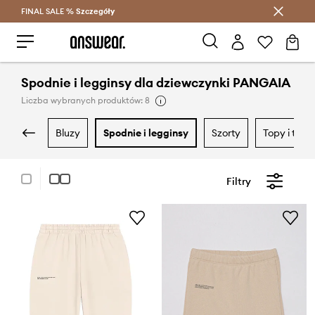
FINAL SALE %
Szczegóły
Oszczędzaj z Answear Club >
Spodnie i legginsy dla dziewczynki PANGAIA
Liczba wybranych produktów: 8
bluzy
spodnie i legginsy
szorty
topy i t-shi
Filtry