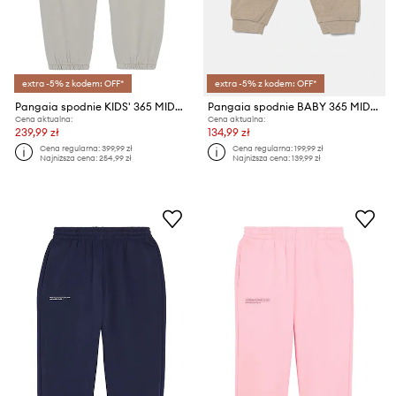
extra -5% z kodem: OFF*
extra -5% z kodem: OFF*
Pangaia spodnie KIDS' 365 MIDWEIGHT TRACK PANTS
Pangaia spodnie BABY 365 MIDWEIGHT TRACK PANTS
Cena aktualna:
Cena aktualna:
239,99 zł
134,99 zł
Cena regularna:
399,99 zł
Cena regularna:
199,99 zł
Najniższa cena:
254,99 zł
Najniższa cena:
139,99 zł