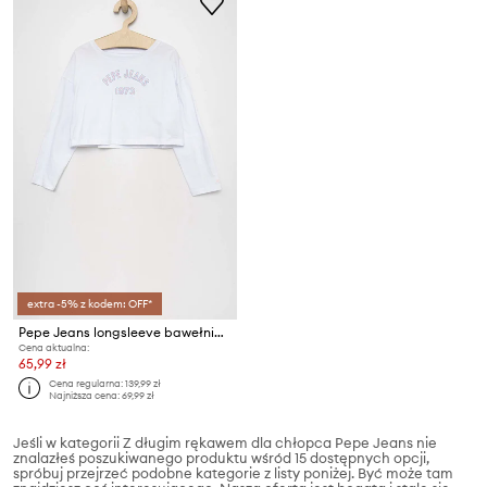
extra -5% z kodem: OFF*
Pepe Jeans longsleeve bawełniany dziecięcy Paullete
Cena aktualna:
65,99 zł
Cena regularna:
139,99 zł
Najniższa cena:
69,99 zł
Jeśli w kategorii Z długim rękawem dla chłopca Pepe Jeans nie
znalazłeś poszukiwanego produktu wśród 15 dostępnych opcji,
spróbuj przejrzeć podobne kategorie z listy poniżej. Być może tam