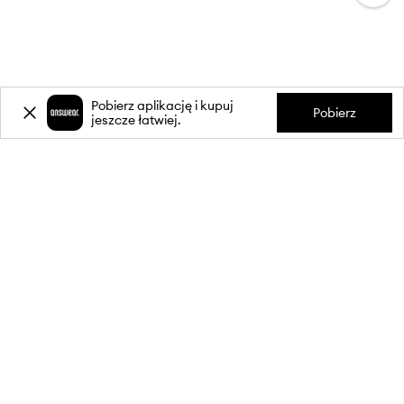
Pobierz aplikację i kupuj
Pobierz
jeszcze łatwiej.
-20%
zniżki** na pierwsze zakupy
za zapis do newslettera.
Dołącz do naszej społeczności, aby otrzymywać informacje o