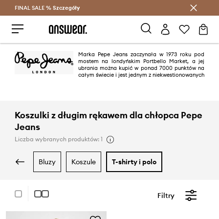
FINAL SALE %
Szczegóły
Oszczędzaj z Answear Club >
Marka Pepe Jeans zaczynała w 1973 roku pod
mostem na londyńskim Portbello Market, a jej
ubrania można kupić w ponad 7000 punktów na
całym świecie i jest jednym z niekwestionowanych
liderów na rynku odzieży dżinsowej. „Specjalnością zakładu” są dżinsy,
jednak oferta marki jest niezwykle zróżnicowana i znajdziemy w niej
zarówno codzienne T-shirty, jak i skórzane kurtki.
Koszulki z długim rękawem dla chłopca Pepe
Jeans
Liczba wybranych produktów: 1
bluzy
koszule
t-shirty i polo
Filtry