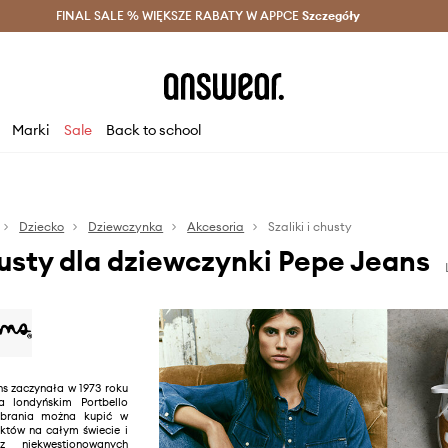
szczędzaj z Answear Club >
FINAL SALE % WIĘKSZE RABATY W APPCE
Dostawa nawet w 24h >
Szczegóły
News
Marki
Sale
Back to school
Dziecko
Dziewczynka
Akcesoria
Szaliki i chusty
chusty dla dziewczynki Pepe Jeans
s zaczynała w 1973 roku
 londyńskim Portbello
ubrania można kupić w
tów na całym świecie i
 niekwestionowanych