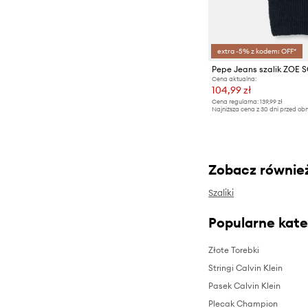
extra -5% z kodem: OFF*
Pepe Jeans szalik ZOE 
Cena aktualna:
104,99 zł
Cena regularna:
139,99 zł
Najniższa cena z 30 dni przed obn
Zobacz równie
Szaliki
Popularne kate
Złote Torebki
Stringi Calvin Klein
Pasek Calvin Klein
Plecak Champion