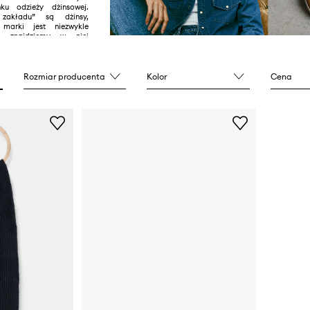
ku odzieży dżinsowej.
ą zakładu” są dżinsy,
 marki jest niezwykle
i znajdziemy w niej
 T-shirty, jak i skórzane
Rozmiar producenta
Kolor
Cena