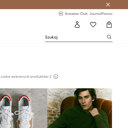
letter >
Regularne nowości >
Answear Club
Journal
Pomoc
Liczba wybranych produktów: 2