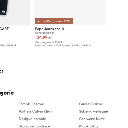
extra -5% z kodem: OFF*
SCARF
Pepe Jeans szalik
Cena aktualna:
104,99 zł
Cena regularna:
139,99 zł
iżką:
109,99 zł
Najniższa cena z 30 dni przed obniżką:
109,99 zł
ż:
gorie
Torebki Beżowe
Guess Sukienki
Portfele Calvin Klein
Sukienki wełniane
Desigual torebki
Czerwone Kurtki
Skórzane Spódnice
Klapki Dkny