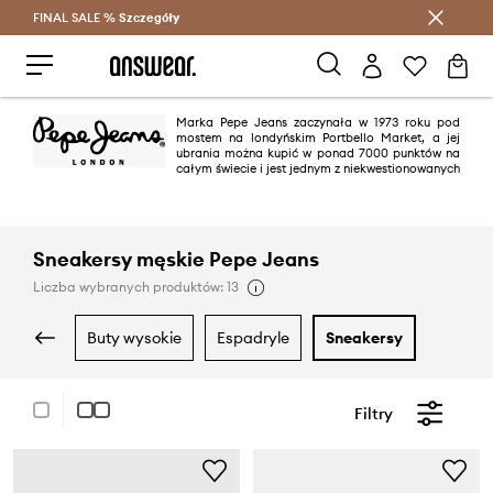
FINAL SALE %
Szczegóły
Oszczędzaj z Answear Club >
Marka Pepe Jeans zaczynała w 1973 roku pod
mostem na londyńskim Portbello Market, a jej
ubrania można kupić w ponad 7000 punktów na
całym świecie i jest jednym z niekwestionowanych
liderów na rynku odzieży dżinsowej. „Specjalnością zakładu” są dżinsy,
jednak oferta marki jest niezwykle zróżnicowana i znajdziemy w niej
zarówno codzienne T-shirty, jak i skórzane kurtki.
Sneakersy męskie Pepe Jeans
Liczba wybranych produktów: 13
buty wysokie
espadryle
sneakersy
Filtry