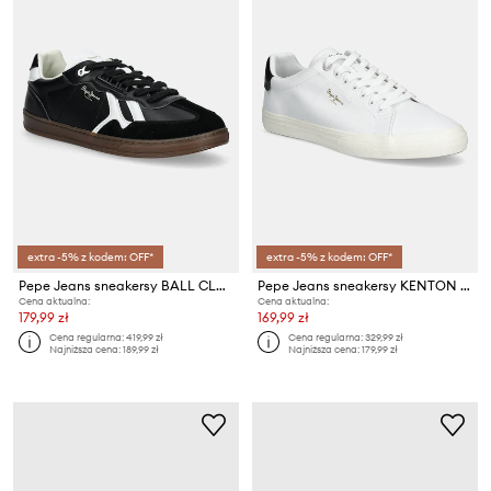
extra -5% z kodem: OFF*
extra -5% z kodem: OFF*
Pepe Jeans sneakersy BALL CLASS M
Pepe Jeans sneakersy KENTON FRESH M
Cena aktualna:
Cena aktualna:
179,99 zł
169,99 zł
Cena regularna:
419,99 zł
Cena regularna:
329,99 zł
Najniższa cena:
189,99 zł
Najniższa cena:
179,99 zł