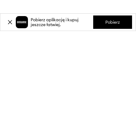
Pobierz aplikację i kupuj
Pobierz
jeszcze łatwiej.
-20%
zniżki** na pierwsze zakupy
za zapis do newslettera.
Dołącz do naszej społeczności, aby otrzymywać informacje o
najnowszych promocjach i produktach.
**Rabat jest jednorazowy, obejmuje nieprzecenione produkty i jest