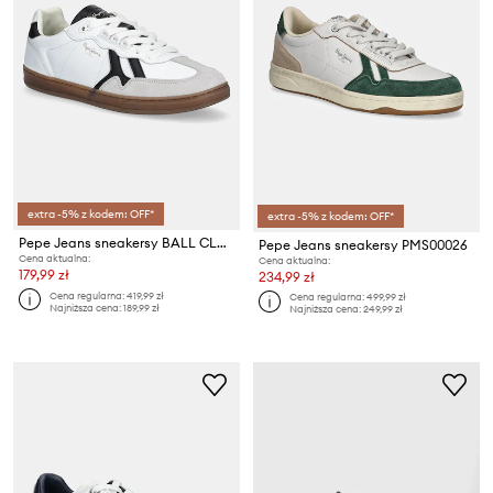
extra -5% z kodem: OFF*
extra -5% z kodem: OFF*
Pepe Jeans sneakersy BALL CLASS M
Pepe Jeans sneakersy PMS00026
Cena aktualna:
Cena aktualna:
179,99 zł
234,99 zł
Cena regularna:
419,99 zł
Cena regularna:
499,99 zł
Najniższa cena:
189,99 zł
Najniższa cena:
249,99 zł