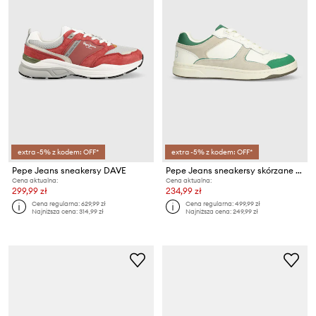
extra -5% z kodem: OFF*
extra -5% z kodem: OFF*
Pepe Jeans sneakersy DAVE
Pepe Jeans sneakersy skórzane PMS00015
Cena aktualna:
Cena aktualna:
299,99 zł
234,99 zł
Cena regularna:
629,99 zł
Cena regularna:
499,99 zł
Najniższa cena:
314,99 zł
Najniższa cena:
249,99 zł