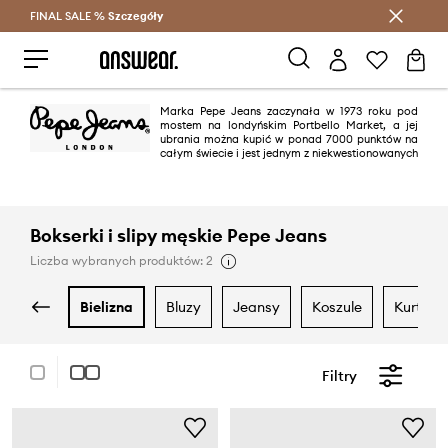
FINAL SALE %
Szczegóły
Oszczędzaj z Answear Club >
Marka Pepe Jeans zaczynała w 1973 roku pod
mostem na londyńskim Portbello Market, a jej
ubrania można kupić w ponad 7000 punktów na
całym świecie i jest jednym z niekwestionowanych
liderów na rynku odzieży dżinsowej. „Specjalnością zakładu” są dżinsy,
jednak oferta marki jest niezwykle zróżnicowana i znajdziemy w niej
zarówno codzienne T-shirty, jak i skórzane kurtki.
Bokserki i slipy męskie Pepe Jeans
Liczba wybranych produktów: 2
bielizna
bluzy
jeansy
koszule
kurtki
Filtry