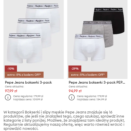
-10%
-29%
extra -5% z kodem: OFF*
extra -5% z kodem: OFF*
Pepe Jeans bokserki 3-pack
Pepe Jeans bokserki 3-pack PEPE TK 3P
Cena aktualna:
Cena aktualna:
97,99 zł
94,99 zł
Cena regularna:
179,99 zł
Cena regularna:
179,99 zł
Najniższa cena:
109,99 zł
Najniższa cena:
134,99 zł
W kategorii Bokserki i slipy męskie Pepe Jeans znajduje się 16
produktów, ale jeśli nie znalazłeś tego, czego szukasz, sprawdź inne
kategorie z listy poniżej. Możliwe, że znajdziesz tam idealny produkt.
Regularnie aktualizujemy naszą ofertę, więc warto również wrócić i
sprawdzić nowości.