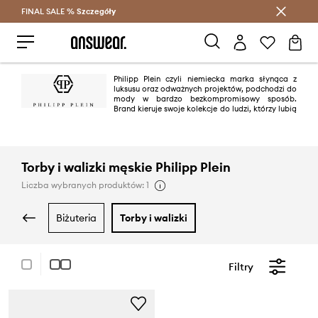
FINAL SALE %
Szczegóły
Oszczędzaj z Answear Club >
Philipp Plein czyli niemiecka marka słynąca z
luksusu oraz odważnych projektów, podchodzi do
mody w bardzo bezkompromisowy sposób.
Brand kieruje swoje kolekcje do ludzi, którzy lubią
przykuwać uwagę i cenią sobie wysoką jakość.
Torby i walizki męskie Philipp Plein
Liczba wybranych produktów: 1
biżuteria
torby i walizki
Filtry