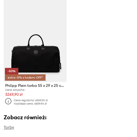
-50%
extra -5% z kodem: OFF*
Philipp Plein torba 55 x 29 x 25 cm
Cena aktualna:
3269,90 zł
Cena regularna:
6559,90 zł
Najniższa cena:
6559,90 zł
Zobacz również:
Torby