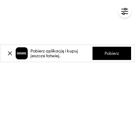
Pobierz aplikację i kupuj
Pobierz
jeszcze łatwiej.
-20%
zniżki** na pierwsze zakupy