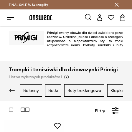
FINAL SALE %
Szczegóły
Oszczędzaj z Answear Club >
Primigi tworzy obuwie dla dzieci uwielbiane przez
rodziców. Unikalna jakość i dbałość o szczegóły
uzupełnione o niepowtarzalny styl to znaki
rozpoznawcze marki. Półbuty, sandałki i buty
sportowe
– wszystko to dla Twojej pociechy. Nie czekaj dłużej i postaw na
propozycje od włoskich projektantów.
Trampki i tenisówki dla dziewczynki Primigi
Liczba wybranych produktów: 1
baleriny
botki
buty trekkingowe
klapki i s
Filtry