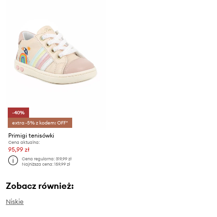
-40%
extra -5% z kodem: OFF*
Primigi tenisówki
Cena aktualna:
95,99 zł
Cena regularna:
319,99 zł
Najniższa cena:
159,99 zł
Zobacz również:
Niskie