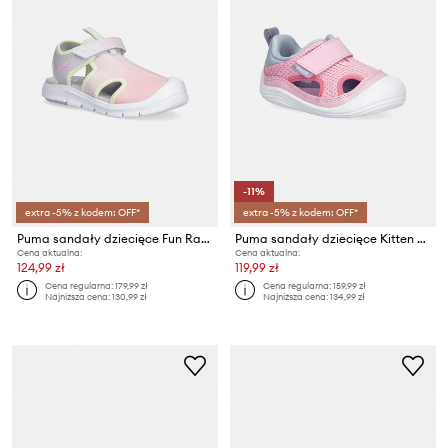
-11%
extra -5% z kodem: OFF*
extra -5% z kodem: OFF*
Puma sandały dziecięce Fun Racer Sandal Come On V
Puma sandały dziecięce Kitten Summer V
Cena aktualna:
Cena aktualna:
124,99 zł
119,99 zł
Cena regularna:
179,99 zł
Cena regularna:
159,99 zł
Najniższa cena:
130,99 zł
Najniższa cena:
134,99 zł