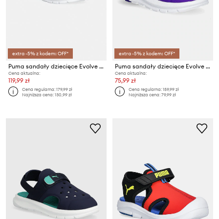
extra -5% z kodem: OFF*
extra -5% z kodem: OFF*
Puma sandały dziecięce Evolve Sandal
Puma sandały dziecięce Evolve AC Inf
Cena aktualna:
Cena aktualna:
119,99 zł
75,99 zł
Cena regularna:
179,99 zł
Cena regularna:
159,99 zł
Najniższa cena:
130,99 zł
Najniższa cena:
79,99 zł