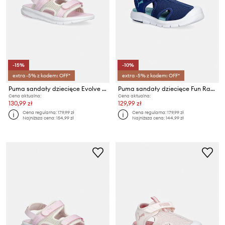
-15%
-10%
extra -5% z kodem: OFF*
extra -5% z kodem: OFF*
Puma sandały dziecięce Evolve Sandal
Puma sandały dziecięce Fun Racer SandalMeshVPS
Cena aktualna:
Cena aktualna:
130,99 zł
129,99 zł
Cena regularna:
179,99 zł
Cena regularna:
179,99 zł
Najniższa cena:
154,99 zł
Najniższa cena:
144,99 zł