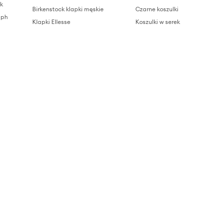
k
Birkenstock klapki męskie
Czarne koszulki
lph
Klapki Ellesse
Koszulki w serek