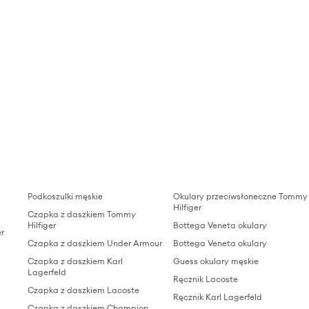
Podkoszulki męskie
Okulary przeciwsłoneczne Tommy
Hilfiger
Czapka z daszkiem Tommy
Hilfiger
Bottega Veneta okulary
er
Czapka z daszkiem Under Armour
Bottega Veneta okulary
Czapka z daszkiem Karl
Guess okulary męskie
Lagerfeld
Ręcznik Lacoste
Czapka z daszkiem Lacoste
Ręcznik Karl Lagerfeld
Czapka z daszkiem Champion