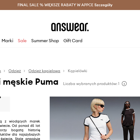
szczędzaj z Answear Club >
FINAL SALE % WIĘKSZE RABATY W APPCE
Dostawa nawet w 24h >
Szczegóły
News
Marki
Sale
Summer Shop
Gift Card
n
Odzież
Odzież kąpielowa
Kąpielówki
i męskie Puma
Liczba wybranych produktów: 1
ną z wiodących marek
wiecie. Od ponad 65 lat
rzy bogatą historię
duktów dla najszybszych
wiecie. Stale angażuje