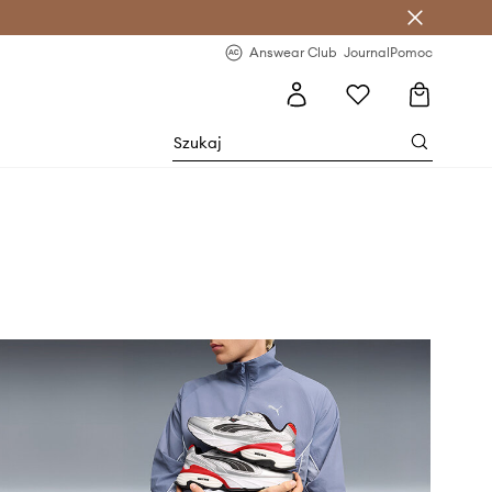
letter >
Regularne nowości >
Answear Club
Journal
Pomoc