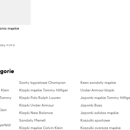
ania męskie
iżką:
91,99 zł
gorie
Szorty kąpielowe Champion
Keen sandały męskie
 Klein
Klapki męskie Tommy Hilfiger
Under Armour klapki
e Tommy
Klapki Polo Ralph Lauren
Japonki męskie Tommy Hilfig
Klapki Under Armour
Japonki Boss
Klein
Klapki New Balance
Japonki adidas męskie
Sandały Merrell
Koszulki sportowe
gerfeld
Klapki męskie Calvin Klein
Koszulki oversize męskie