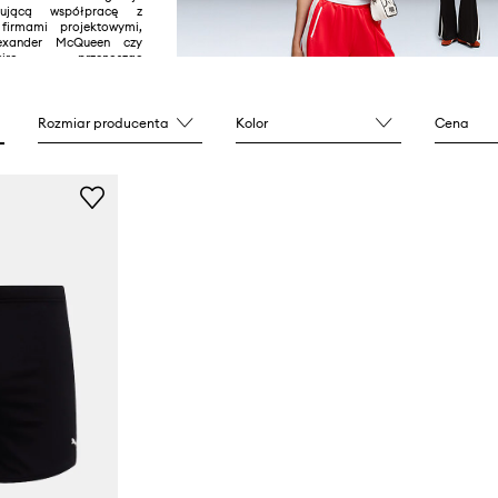
ującą współpracę z
firmami projektowymi,
exander McQueen czy
hiro – przenosząc
ekty i energiczny design
.
Rozmiar producenta
Kolor
Cena