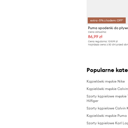
T-shirty i polo
Zimowe
Topy i t-shirty
Trampki i tenisówki
Zimowe
extra -5% z kodem: OFF*
Puma spodenki do pływ
Cena aktualna:
86,99 zł
Cena regularna:
109,99 zł
Najniższa cena z 30 dni przed obn
Popularne kate
Kąpielówki męskie Nike
Kąpielówki męskie Calvin
Szorty kąpielowe męski
Hilfiger
Szorty kąpielowe Calvin 
Kąpielówki męskie Puma
Szorty kąpielowe Karl La