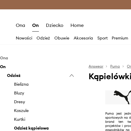
Premium Fashion Benefits >
O
Ona
On
Dziecko
Home
Nowości
Odzież
Obuwie
Akcesoria
Sport
Premium
Ona
On
Odzież
Answear
Puma
O
Kąpielówk
Obuwie
Odzież
Bielizna
Akcesoria
Bluzki i koszule
Baleriny
Bielizna
Bluzy
Botki
Butelki i termosy
Bluzy
Dresy
Buty sportowe
Czapki i kapelusze
Dresy
Jeansy
Kalosze
Etui i pokrowce
Koszule
Puma jest jed
sportowych na ś
Komplety
Kapcie
Plecaki
Kurtki
brand ten two
projektów i pro
Kurtki
Klapki i sandały
Sprzęt sportowy
Odzież kąpielowa
zawodników na ś