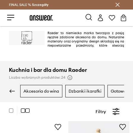
FINAL SALE %
Szczegóły
Oszczędzaj z Answear Club >
Raeder to niemiecka marka tworząca z pasją
ręcznie zdobione akcesoria do domu. Naturalne
materiały oraz oryginalny design składają się na
niepowtarzalne przedmioty, które stworzą
przytulną atmosferę w każdym pomieszczeniu.
Kuchnia i bar dla domu Raeder
Liczba wybranych produktów: 24
akcesoria do wina
dzbanki i karafki
gotowanie 
Filtry