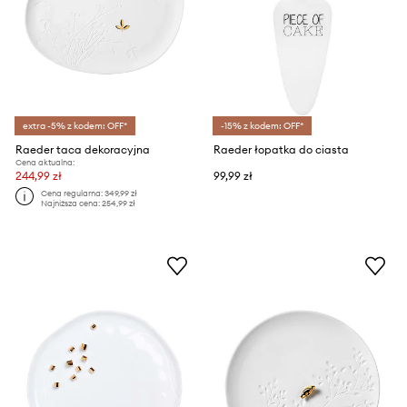
extra -5% z kodem: OFF*
-15% z kodem: OFF*
Raeder taca dekoracyjna
Raeder łopatka do ciasta
Cena aktualna:
244,99 zł
99,99 zł
Cena regularna:
349,99 zł
Najniższa cena:
254,99 zł