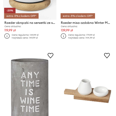
-20%
extra -5% z kodem: OFF*
extra -5% z kodem: OFF*
Raeder obrączki na serwetki ze stojakiem Cozy Time 8 x 6 cm
Raeder misa ozdobna Winter Magic 24,5 x 18,5 x 4,7 cm
Cena aktualna:
Cena aktualna:
119,99 zł
139,99 zł
Cena regularna:
149,99 zł
Cena regularna:
179,99 zł
Najniższa cena:
149,99 zł
Najniższa cena:
144,99 zł