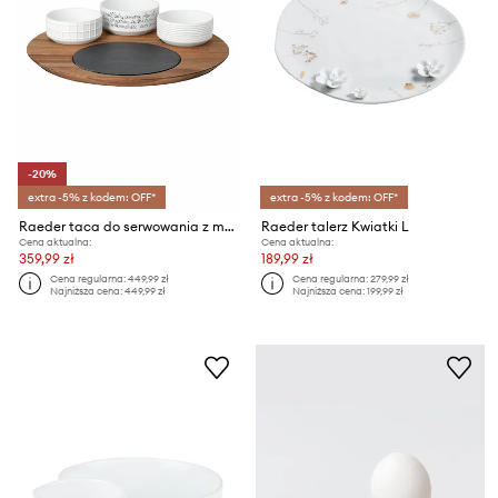
-20%
extra -5% z kodem: OFF*
extra -5% z kodem: OFF*
Raeder taca do serwowania z miseczkami Together Set 30 cm
Raeder talerz Kwiatki L
Cena aktualna:
Cena aktualna:
359,99 zł
189,99 zł
Cena regularna:
449,99 zł
Cena regularna:
279,99 zł
Najniższa cena:
449,99 zł
Najniższa cena:
199,99 zł