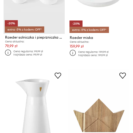
-20%
-20%
extra -5% z kodem: OFF*
extra -5% z kodem: OFF*
Raeder solniczka i pieprzniczka Bird 4/6,5 cm
Raeder miska
Cena aktualna:
Cena aktualna:
79,99 zł
159,99 zł
Cena regularna:
99,99 zł
Cena regularna:
199,99 zł
Najniższa cena:
99,99 zł
Najniższa cena:
199,99 zł