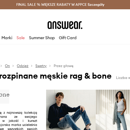
szczędzaj z Answear Club >
FINAL SALE % WIĘKSZE RABATY W APPCE
Dostawa nawet w 24h >
Szczegóły
News
Marki
Sale
Summer Shop
Gift Card
On
Odzież
Swetry
Przez głowę
rozpinane męskie rag & bone
Liczba 
ę z najnowszą kolekcją
Znana ze swojego
a w jakość i kunszt
jorska marka ucieleśnia
 we wszystkich swoich