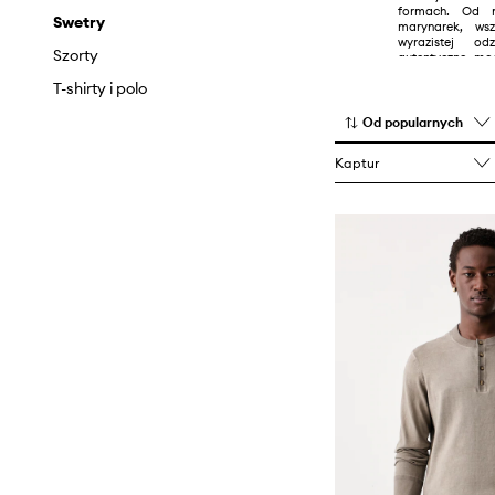
formach. Od n
Szorty
Swetry
marynarek, wsz
wyrazistej od
Swetry
Szorty
autentyczne mo
rag &bone, 
Topy i t-shirty
T-shirty i polo
podstawowe e
wydaniu.
Od popularnych
Niezależnie od t
elementów na o
Kaptur
wyrafinowan
przemyślana ko
idealna. Ws
balansowaniu z 
odważnych stwi
stylem.