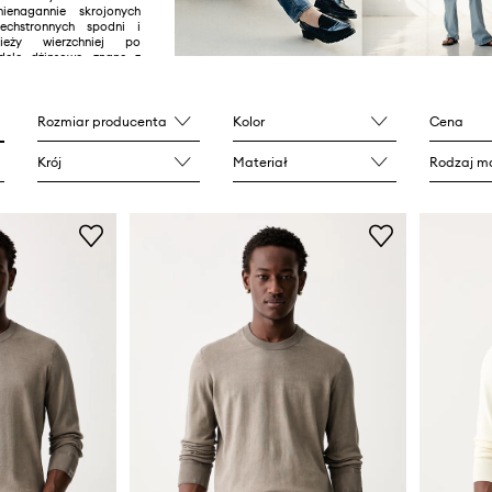
ienagannie skrojonych
echstronnych spodni i
zieży wierzchniej po
dele dżinsowe, znane z
na nowo definiują
lementy w miejskim
Rozmiar producenta
Kolor
Cena
ego, czy szukasz lekkich
kres przejściowy, czy
Krój
Materiał
Rodzaj ma
ej garderoby, ta
lekcja jest dla Ciebie
zystko polega na
przemyślanych detali i
erdzeń z ponadczasowym