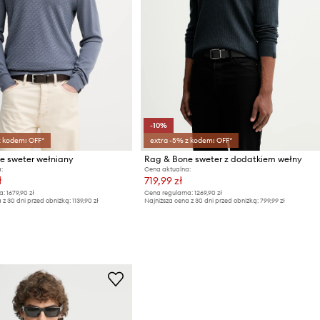
-10%
z kodem: OFF*
extra -5% z kodem: OFF*
e sweter wełniany
Rag & Bone sweter z dodatkiem wełny
:
Cena aktualna:
ł
719,99 zł
a:
1679,90 zł
Cena regularna:
1269,90 zł
 z 30 dni przed obniżką:
1139,90 zł
Najniższa cena z 30 dni przed obniżką:
799,99 zł