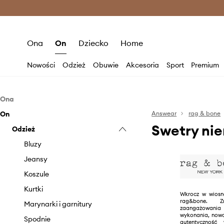
Premium Fashion Benefits >
O
Ona
On
Dziecko
Home
Nowości
Odzież
Obuwie
Akcesoria
Sport
Premium
Ona
On
Odzież
Answear
rag & bone
Swetry nie
Odzież
Bluzki i koszule
Bluzy
Bluzy
Jeansy
Jeansy
Kurtki
Koszule
Marynarki i kamizelki
Kurtki
Wkrocz w wiosn
rag&bone. 
Sukienki
Marynarki i garnitury
zaangażowani
wykonania, nowo
Spodnie i legginsy
Spodnie
autentyczność