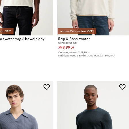
em: OFF*
extra -5% z kodem: OFF*
e sweter męski bawełniany
Rag & Bone sweter
Cena aktualna:
799,99 zł
Cena regularna:
1269,90 zł
Najniższa cena z 30 dni przed obniżką:
849,99 zł