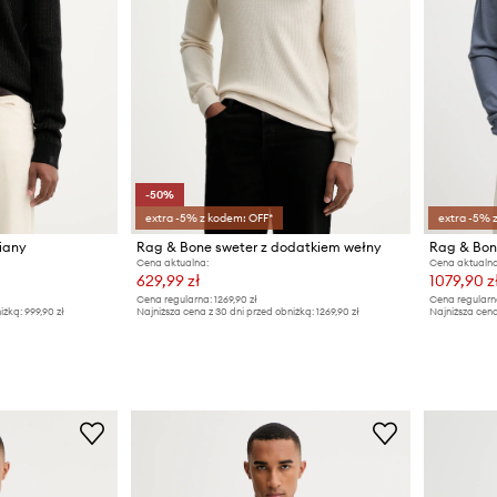
-50%
extra -5% z kodem: OFF*
extra -5% 
iany
Rag & Bone sweter z dodatkiem wełny
Rag & Bon
Cena aktualna:
Cena aktualna
629,99 zł
1079,90 z
Cena regularna:
1269,90 zł
Cena regularn
iżką:
999,90 zł
Najniższa cena z 30 dni przed obniżką:
1269,90 zł
Najniższa cena