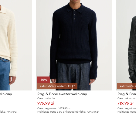
-10%
extra -5% z kodem: OFF*
extra -5% 
ełniany
Rag & Bone sweter wełniany
Rag & Bon
Cena aktualna:
Cena aktualna
979,99 zł
719,99 zł
Cena regularna:
1679,90 zł
Cena regularn
iżką:
799,99 zł
Najniższa cena z 30 dni przed obniżką:
1099,90 zł
Najniższa cena