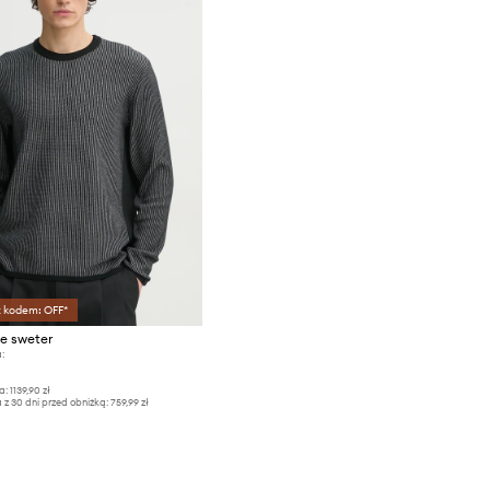
z kodem: OFF*
e sweter
:
a:
1139,90 zł
 z 30 dni przed obniżką:
759,99 zł