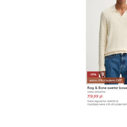
-10%
extra -5% z kodem: OFF*
Rag & Bone sweter baw
Cena aktualna:
719,99 zł
Cena regularna:
1269,90 zł
Najniższa cena z 30 dni przed obn