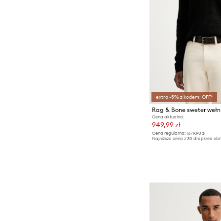
extra -5% z kodem: OFF*
Rag & Bone sweter wełn
Cena aktualna:
949,99 zł
Cena regularna:
1679,90 zł
Najniższa cena z 30 dni przed obn