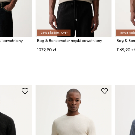
-25% z kodem: OFF*
-15% z kod
i bawełniany
Rag & Bone sweter męski bawełniany
Rag & Bon
1079,90 zł
1169,90 zł