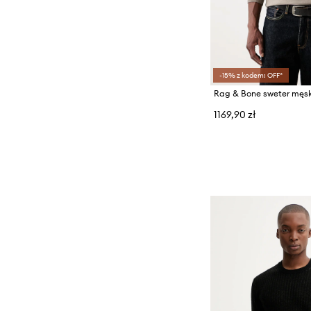
-15% z kodem: OFF*
Rag & Bone sweter męsk
1169,90 zł