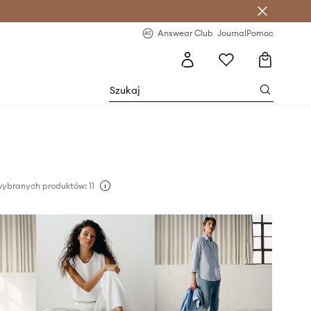
letter >
Regularne nowości >
Answear Club
Journal
Pomoc
wybranych produktów: 11