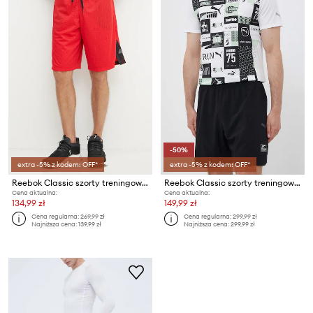
-50%
extra -5% z kodem: OFF*
extra -5% z kodem: OFF*
Reebok Classic szorty treningowe Above The Rim
Reebok Classic szorty treningowe Certified Speed+
Cena aktualna:
Cena aktualna:
134,99 zł
149,99 zł
Cena regularna:
269,99 zł
Cena regularna:
299,99 zł
Najniższa cena:
139,99 zł
Najniższa cena:
299,99 zł