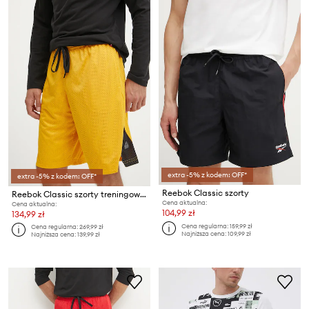
extra -5% z kodem: OFF*
extra -5% z kodem: OFF*
Reebok Classic szorty
Reebok Classic szorty treningowe Above The Rim
Cena aktualna:
Cena aktualna:
104,99 zł
134,99 zł
Cena regularna:
159,99 zł
Cena regularna:
269,99 zł
Najniższa cena:
109,99 zł
Najniższa cena:
139,99 zł