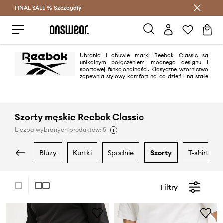
FINAL SALE %
Szczegóły
Oszczędzaj z Answear Club >
Ubrania i obuwie marki Reebok Classic są
unikalnym połączeniem modnego designu i
sportowej funkcjonalności. Klasyczne wzornictwo
zapewnia stylowy komfort na co dzień i na stałe
wpisał się już w kanon mody ulicznej.
Szorty męskie Reebok Classic
Liczba wybranych produktów: 5
bluzy
kurtki
spodnie
szorty
t-shirty i p
Filtry