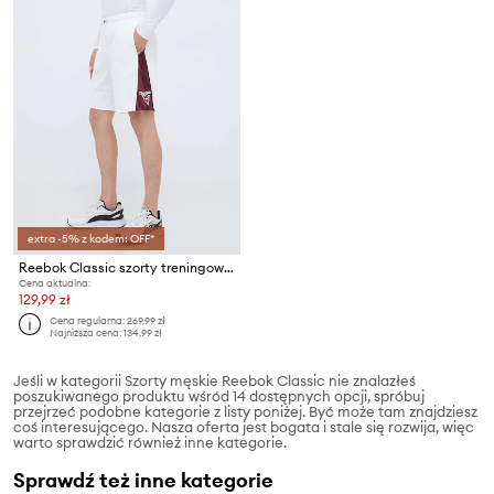
extra -5% z kodem: OFF*
Reebok Classic szorty treningowe Basketball
Cena aktualna:
129,99 zł
Cena regularna:
269,99 zł
Najniższa cena:
134,99 zł
Jeśli w kategorii Szorty męskie Reebok Classic nie znalazłeś
poszukiwanego produktu wśród 14 dostępnych opcji, spróbuj
przejrzeć podobne kategorie z listy poniżej. Być może tam znajdziesz
coś interesującego. Nasza oferta jest bogata i stale się rozwija, więc
warto sprawdzić również inne kategorie.
Sprawdź też inne kategorie