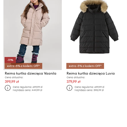
-11%
extra -5% z kodem: OFF*
extra -5% z kodem: OFF*
Reima kurtka dziecięca Vaanila
Reima kurtka dziecięca Luvia
Cena aktualna:
Cena aktualna:
399,99 zł
379,99 zł
Cena regularna:
699,99 zł
Cena regularna:
699,99 zł
Najniższa cena:
449,99 zł
Najniższa cena:
398,99 zł