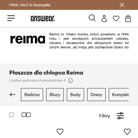
FINAL SALE %
Szczegóły
Oszczędzaj z Answear Club >
Reima to fińska marka, która powstała w 1944
roku i jest wiodącym producentem odzieży,
obuwia i akcesoriów dla aktywnych dzieci na
całym świcie. Jej misją jest zachęcanie dzieci do
aktywnego stylu życia w zgodzie z otaczającym światem. Reima oferuje
szereg funkcjonalnych rozwiązań, począwszy od ubrań chroniących przed
promieniami UV, komarami i kleszczami, przez ubrania chłodzące na lato
z ksylitolem, po kurtki i spodnie nadające się w 100% do recyklingu. W
procesie tworzenia odzieży priorytetem są innowacyjność, zrównoważony
Płaszcze dla chłopca Reima
rozwój, funkcjonalność, bezpieczeństwo i oryginalny, fiński design.
Liczba wybranych produktów: 4
bielizna
bluzy
body
dresy
komplety
Filtry