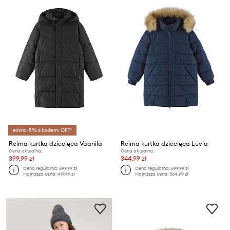
extra -5% z kodem: OFF*
Reima kurtka dziecięca Vaanila
Reima kurtka dziecięca Luvia
Cena aktualna:
Cena aktualna:
399,99 zł
344,99 zł
Cena regularna:
699,99 zł
Cena regularna:
699,99 zł
Najniższa cena:
419,99 zł
Najniższa cena:
364,99 zł