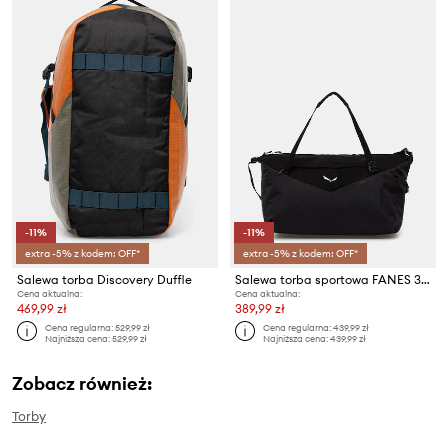
-11%
-11%
extra -5% z kodem: OFF*
extra -5% z kodem: OFF*
Salewa torba Discovery Duffle
Salewa torba sportowa FANES 35L
Cena aktualna:
Cena aktualna:
469,99 zł
389,99 zł
Cena regularna:
529,99 zł
Cena regularna:
439,99 zł
Najniższa cena:
529,99 zł
Najniższa cena:
439,99 zł
Zobacz również:
Torby