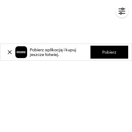
Pobierz aplikację i kupuj
Pobierz
jeszcze łatwiej.
-20%
zniżki** na pierwsze zakupy