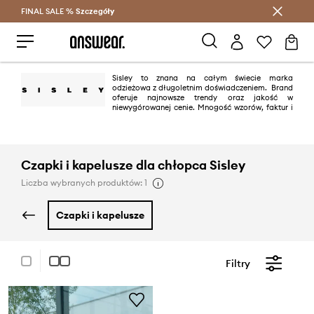
FINAL SALE %
Szczegóły
Oszczędzaj z Answear Club >
Sisley to znana na całym świecie marka
odzieżowa z długoletnim doświadczeniem. Brand
oferuje najnowsze trendy oraz jakość w
niewygórowanej cenie. Mnogość wzorów, faktur i
krojów spokojnie pozwoli skompletować garderobę na cały rok, zarówno
dla kobiet jak i mężczyzn.
Czapki i kapelusze dla chłopca Sisley
Liczba wybranych produktów: 1
czapki i kapelusze
Filtry