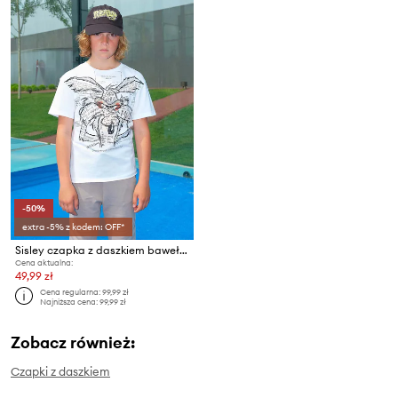
-50%
extra -5% z kodem: OFF*
Sisley czapka z daszkiem bawełniana dziecięca
Cena aktualna:
49,99 zł
Cena regularna:
99,99 zł
Najniższa cena:
99,99 zł
Zobacz również:
Czapki z daszkiem