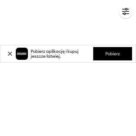
Pobierz aplikację i kupuj
Pobierz
jeszcze łatwiej.
-20%
zniżki** na pierwsze zakupy