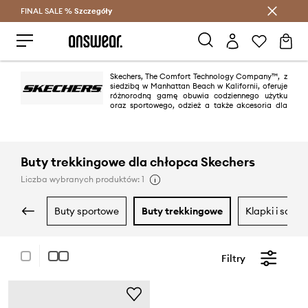
FINAL SALE %
Szczegóły
Oszczędzaj z Answear Club >
Skechers, The Comfort Technology Company™, z
siedzibą w Manhattan Beach w Kalifornii, oferuje
różnorodną gamę obuwia codziennego użytku
oraz sportowego, odzież a także akcesoria dla
kobiet, mężczyzn i dzieci. Kolekcje dostępne są w Stanach Zjednoczonych,
a także w ponad 170 krajach na świecie. Od modnych trampek, butów
sportowych i codziennych, po stylowe sandały i kozaki, Skechers w swojej
ofercie posiada obuwie odpowiednie do Twoich indywidualnych potrzeb.
Poczuj przyjemność użytkowania dzięki wkładce Air-Cooled Memory
Buty trekkingowe dla chłopca Skechers
Foam i wysoki komfort modeli SKECHERS Gowalk i Arch Fit.
Liczba wybranych produktów: 1
buty sportowe
buty trekkingowe
klapki i sand
Filtry