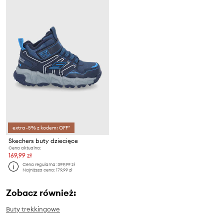
extra -5% z kodem: OFF*
Skechers buty dziecięce
Cena aktualna:
169,99 zł
Cena regularna:
399,99 zł
Najniższa cena:
179,99 zł
Zobacz również:
Buty trekkingowe