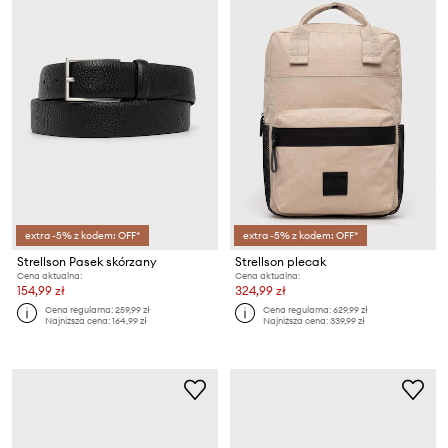
extra -5% z kodem: OFF*
extra -5% z kodem: OFF*
Strellson Pasek skórzany
Strellson plecak
Cena aktualna:
Cena aktualna:
154,99 zł
324,99 zł
Cena regularna:
259,99 zł
Cena regularna:
629,99 zł
Najniższa cena:
164,99 zł
Najniższa cena:
339,99 zł