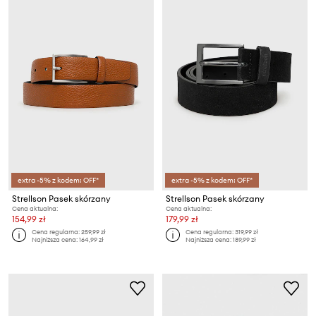
extra -5% z kodem: OFF*
extra -5% z kodem: OFF*
Strellson Pasek skórzany
Strellson Pasek skórzany
Cena aktualna:
Cena aktualna:
154,99 zł
179,99 zł
Cena regularna:
259,99 zł
Cena regularna:
319,99 zł
Najniższa cena:
164,99 zł
Najniższa cena:
189,99 zł