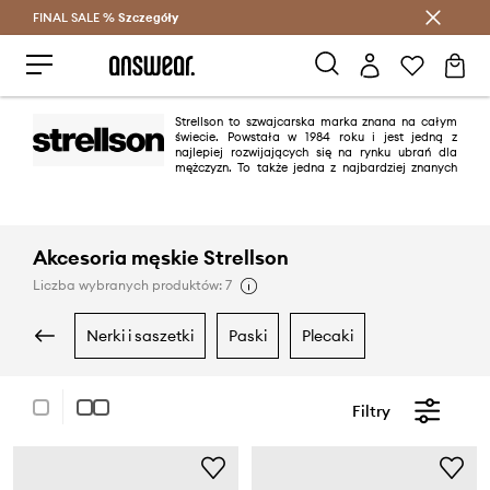
FINAL SALE %
Szczegóły
Oszczędzaj z Answear Club >
Strellson to szwajcarska marka znana na całym
świecie. Powstała w 1984 roku i jest jedną z
najlepiej rozwijających się na rynku ubrań dla
mężczyzn. To także jedna z najbardziej znanych
marek sprzedających obuwie z linii premium dla eleganckich mężczyzn w
różnym wieku. Wysokiej jakości wykonania oraz ciekawy design wyróżniają
Strellson spośród innych producentów obuwia męskiego.
Akcesoria męskie Strellson
Liczba wybranych produktów: 7
nerki i saszetki
paski
plecaki
Filtry